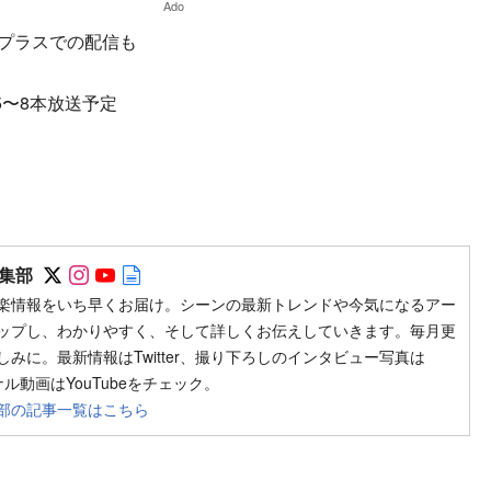
Ado
HKプラスでの配信も
5〜8本放送予定
Follow on SNS
Follow on SNS
Follow on SNS
Author web site
集部
楽情報をいち早くお届け。シーンの最新トレンドや今気になるアー
ップし、わかりやすく、そして詳しくお伝えしていきます。毎月更
みに。最新情報はTwitter、撮り下ろしのインタビュー写真は
ジナル動画はYouTubeをチェック。
部の記事一覧はこちら