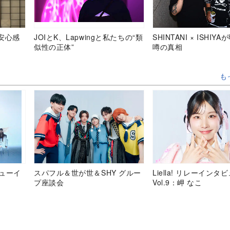
安心感
JOIとK、Lapwingと私たちの“類
SHINTANI × ISHIY
似性の正体”
噂の真相
も
デビューイ
スパフル＆世が世＆SHY グルー
Liella! リレーインタ
プ座談会
Vol.9：岬 なこ