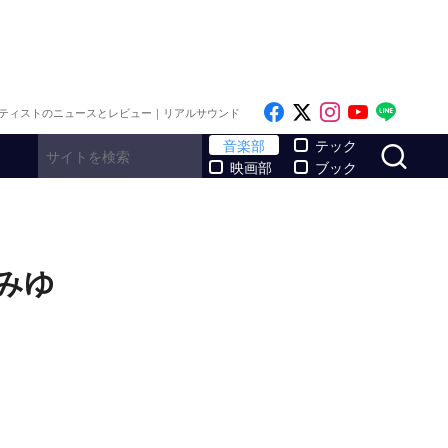
Like on Facebook
Follow on x
Follow on I
Follow o
Follo
ティストのニュースとレビュー｜リアルサウンド
サ
音楽部
テック
映画部
ブック
 みゆ