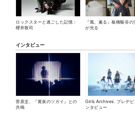
ロックスターと過ごした記憶：
『風、薫る』板橋駿谷の
櫻井敦司
が光る
インタビュー
菅原圭、『黄泉のツガイ』との
Girls Archives. プレ
共鳴
ンタビュー