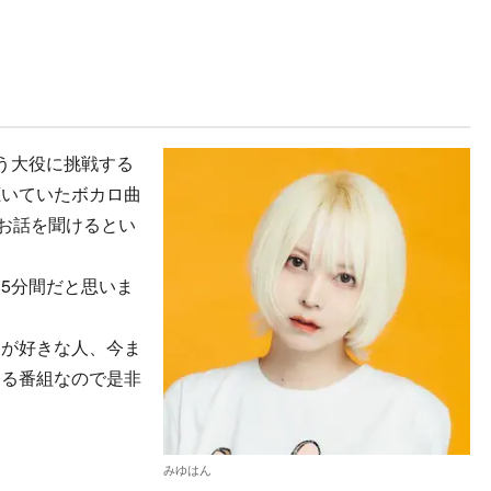
う大役に挑戦する
聴いていたボカロ曲
お話を聞けるとい
5分間だと思いま
楽が好きな人、今ま
める番組なので是非
みゆはん