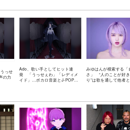
Ado、歌い手としてヒット連
みゆはんが模索する「
「うっせ
発 「うっせぇわ」「レディメ
さ」 “人のことが好
声の力
イド」…ボカロ音楽とJ-POPの
り”は歌を通して他者
架け橋となるか