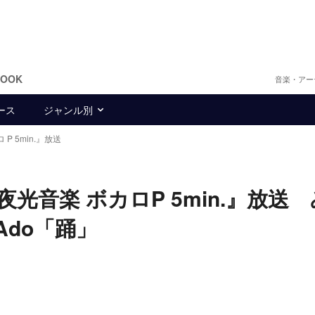
BOOK
音楽・アー
ース
ジャンル別
ロ P 5min.』放送
光音楽 ボカロP 5min.』放送
do「踊」