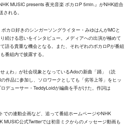
SIC presents 夜光音楽 ボカロP 5min.』がNHK総合
放送される。
ボカロ好きのシンガーソングライター・みゆはんがMCと
作り続ける思いをインタビュー。メディアへの出演が極めて
て語る貴重な機会となる。また、それぞれのボカロPが番組
ジも番組内で披露する。
ぇわ」が社会現象となっているAdoの新曲「踊」（読
olの作品に参加し、ソロワークとしても「劣等上等」をヒッ
ロデューサー・TeddyLoidが編曲を手がけた。作詞は
トでの連動企画など、追って番組ホームページやNHK
NHK MUSIC公式Twitterでは初音ミクからのメッセージ動画も