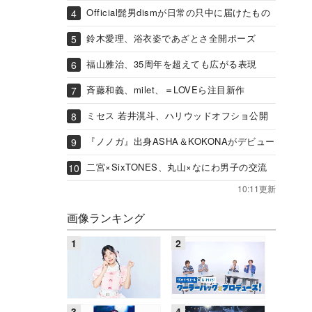
Official髭男dismが日常の只中に届けたもの
鈴木愛理、浴衣姿であざとさ全開ポーズ
福山雅治、35周年を超えても広がる表現
斉藤和義、milet、＝LOVEら注目新作
ミセス 若井滉斗、ハリウッドオフショ公開
『ノノガ』出身ASHA＆KOKONAがデビュー
二宮×SixTONES、丸山×なにわ男子の交流
10:11更新
画像ランキング