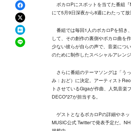
Facebookでシェア
ボカロPにスポットを当てた番組『NHK MU
にて5月9日深夜から8週にわたって
xでポスト
はてなブックマーク
番組では毎回1人のボカロPを招き、
して、その創作の裏側やボカロ曲を
LINEで送る
少ない彼らが自らの声で、音楽につい
のために制作したスペシャルアレン
さらに番組のテーマソングは「うっせ
み：おど）に決定。アーティストRe
トさせているGigaが作曲、人気音楽プ
DECO*27が担当する。
ゲストとなるボカロPの詳細やネッ
MUSIC公式 Twitterで発表予定だ。
掲載中。