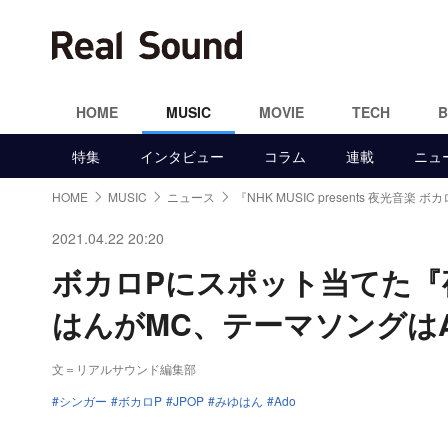
HOME
MUSIC
MOVIE
TECH
特集
インタビュー
コラム
連載
ニュ
HOME
MUSIC
ニュース
『NHK MUSIC presents 夜光音楽 ボカ
2021.04.22 20:20
ボカロPにスポット当てた『夜
はんがMC、テーマソングはA
文＝リアルサウンド編集部
シンガー
ボカロP
JPOP
みゆはん
Ado