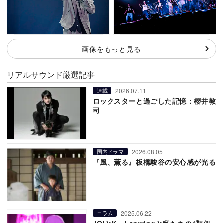
画像をもっと見る
リアルサウンド厳選記事
2026.07.11
連載
ロックスターと過ごした記憶：櫻井敦
司
2026.08.05
国内ドラマ
『風、薫る』板橋駿谷の安心感が光る
2025.06.22
コラム