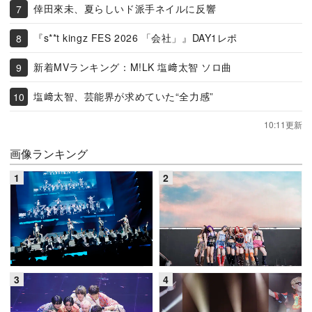
倖田來未、夏らしいド派手ネイルに反響
『s**t kingz FES 2026 「会社」』DAY1レポ
新着MVランキング：M!LK 塩﨑太智 ソロ曲
塩﨑太智、芸能界が求めていた“全力感”
10:11更新
画像ランキング