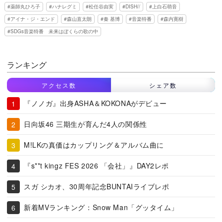
薬師丸ひろ子
ハナレグミ
松任谷由実
DISH//
上白石萌音
アイナ・ジ・エンド
森山直太朗
秦 基博
音楽特番
森内寛樹
SDGs音楽特番 未来はぼくらの歌の中
ランキング
アクセス数
シェア数
『ノノガ』出身ASHA＆KOKONAがデビュー
日向坂46 三期生が育んだ4人の関係性
M!LKの真価はカップリング＆アルバム曲に
『s**t kingz FES 2026 「会社」』DAY2レポ
スガ シカオ、30周年記念BUNTAIライブレポ
新着MVランキング：Snow Man「グッタイム」