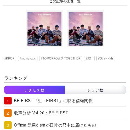
この記事の画像一覧
KPOP
momotoxic
TOMORROW X TOGETHER
JO1
Stray Kids
ランキング
アクセス数
シェア数
BE:FIRST『生：FIRST』に映る信頼関係
歌声分析 Vol.20：BE:FIRST
Official髭男dismが日常の只中に届けたもの