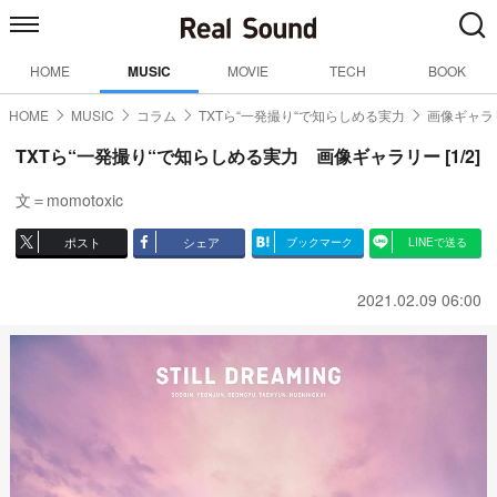
HOME
MUSIC
MOVIE
TECH
BOOK
HOME
MUSIC
コラム
TXTら“一発撮り“で知らしめる実力
画像ギャラリ
TXTら“一発撮り“で知らしめる実力 画像ギャラリー [1/2]
文＝momotoxic
ポスト
シェア
ブックマーク
LINEで送る
2021.02.09 06:00