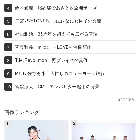
鈴木愛理、浴衣姿であざとさ全開ポーズ
二宮×SixTONES、丸山×なにわ男子の交流
福山雅治、35周年を超えても広がる表現
斉藤和義、milet、＝LOVEら注目新作
T.M.Revolution、再ブレイクの真価
M!LK 佐野勇斗、大忙しのニューヨーク旅行
宮舘涼太、CM、アンバサダー起用の背景
21:11更新
画像ランキング