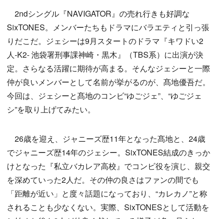
2ndシングル『NAVIGATOR』の売れ行きも好調な
SixTONES。メンバーたちもドラマにバラエティと引っ張
りだこだ。ジェシーは9月スタートのドラマ『キワドい2
人-K2- 池袋署刑事課神崎・黒木』（TBS系）に出演が決
定。さらなる活躍に期待が高まる。そんなジェシーと一際
仲が良いメンバーとして名前が挙がるのが、髙地優吾だ。
今回は、ジェシーと髙地のコンビ“ゆごジェ”、“ゆごジェ
シ”を取り上げてみたい。
26歳を迎え、ジャニーズ歴11年となった髙地と、24歳
でジャニーズ歴14年のジェシー。SixTONES結成のきっか
けとなった『私立バカレア高校』でコンビ役を演じ、親交
を深めていった2人だ。その仲の良さはファンの間でも
「距離が近い」と度々話題になっており、“カレカノ”と称
されることも少なくない。実際、SixTONESとして活動を