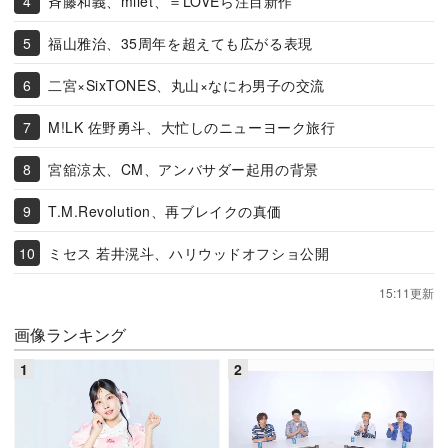
斉藤和義、milet、＝LOVEら注目新作
福山雅治、35周年を超えても広がる表現
二宮×SixTONES、丸山×なにわ男子の交流
M!LK 佐野勇斗、大忙しのニューヨーク旅行
宮舘涼太、CM、アンバサダー起用の背景
T.M.Revolution、再ブレイクの真価
ミセス 若井滉斗、ハリウッドオフショ公開
15:11更新
画像ランキング