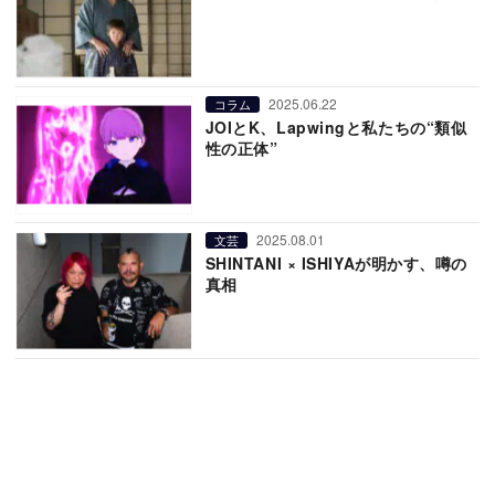
2025.06.22
コラム
JOIとK、Lapwingと私たちの“類似
性の正体”
2025.08.01
文芸
SHINTANI × ISHIYAが明かす、噂の
真相