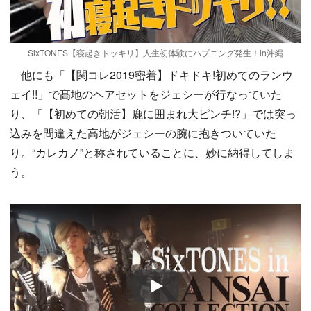
SixTONES【寝起きドッキリ】人生初体験にハプニング発生！in沖縄
他にも「【関コレ2019密着】ドキドキ!初めてのランウ
ェイ!!」で髙地のヘアセットをジェシーが行なっていた
り、「【初めての朝活】鹿に囲まれ大ピンチ!?」では突っ
込みを間違えた高地がジェシーの腕に抱きついていた
り。“カレカノ”と称されていることに、妙に納得してしま
う。
Play