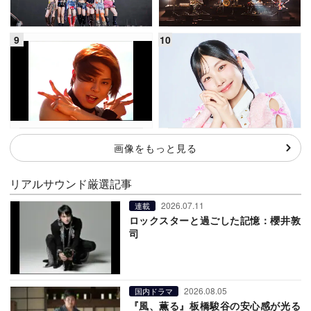
画像をもっと見る
リアルサウンド厳選記事
2026.07.11
連載
ロックスターと過ごした記憶：櫻井敦
司
2026.08.05
国内ドラマ
『風、薫る』板橋駿谷の安心感が光る