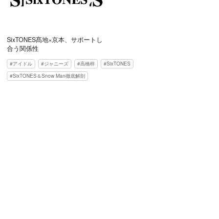
SixTONES髙地×京本、サポートし
合う関係性
アイドル
ジャニーズ
高橋梓
SixTONES
SixTONES＆Snow Man徹底解剖