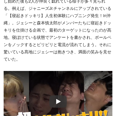
し始めた後も2人が仲良く戯れている様子が多々見られ
る。例えば、ジャニーズJr.チャンネルにアップされている
「【寝起きドッキリ】人生初体験にハプニング発生！in沖
縄」。ジェシーと森本慎太郎がメンバーたちに寝起きドッ
キリを仕掛ける企画で、最初のターゲットになったのが髙
地。寝ぼけている状態でアンケートを書かされ、ボールペ
ンをノックするとビリビリと電流が流れてしまう。それに
驚いている髙地にジェシーは抱きつき、満面の笑みを見せ
ていた。
Play