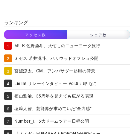
ランキング
アクセス数
シェア数
M!LK 佐野勇斗、大忙しのニューヨーク旅行
ミセス 若井滉斗、ハリウッドオフショ公開
宮舘涼太、CM、アンバサダー起用の背景
Liella! リレーインタビュー Vol.9：岬 なこ
福山雅治、35周年を超えても広がる表現
塩﨑太智、芸能界が求めていた“全力感”
Number_i、5大ドームツアー日程公開
『ノノガ』出身ASHA＆KOKONAがデビュー