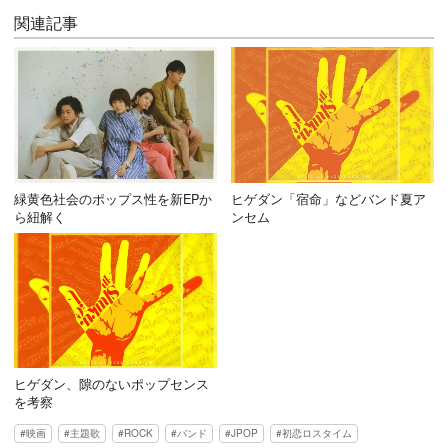
関連記事
緑黄色社会のポップス性を新EPか
ヒゲダン「宿命」などバンド夏ア
ら紐解く
ンセム
ヒゲダン、隙のないポップセンス
を考察
映画
主題歌
ROCK
バンド
JPOP
初恋ロスタイム