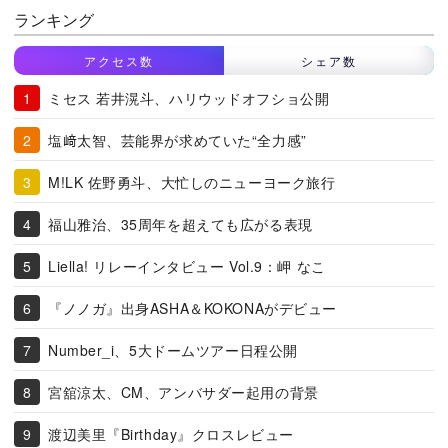
ランキング
アクセス数
シェア数
ミセス 若井滉斗、ハリウッドオフショ公開
塩﨑太智、芸能界が求めていた“全力感”
M!LK 佐野勇斗、大忙しのニューヨーク旅行
福山雅治、35周年を超えても広がる表現
Liella! リレーインタビュー Vol.9：岬 なこ
『ノノガ』出身ASHA＆KOKONAがデビュー
Number_i、5大ドームツアー日程公開
宮舘涼太、CM、アンバサダー起用の背景
渡辺美里『Birthday』クロスレビュー