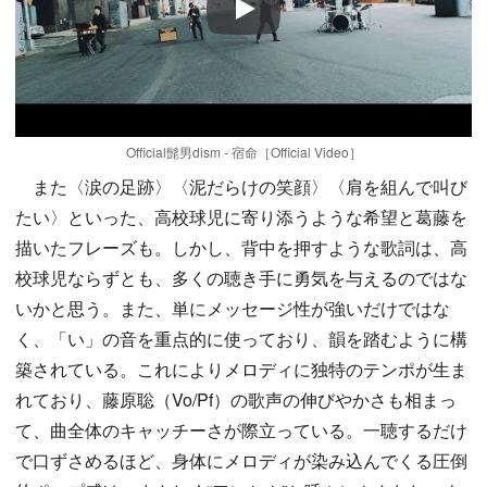
Play
Official髭男dism - 宿命［Official Video］
また〈涙の足跡〉〈泥だらけの笑顔〉〈肩を組んで叫び
たい〉といった、高校球児に寄り添うような希望と葛藤を
描いたフレーズも。しかし、背中を押すような歌詞は、高
校球児ならずとも、多くの聴き手に勇気を与えるのではな
いかと思う。また、単にメッセージ性が強いだけではな
く、「い」の音を重点的に使っており、韻を踏むように構
築されている。これによりメロディに独特のテンポが生ま
れており、藤原聡（Vo/Pf）の歌声の伸びやかさも相まっ
て、曲全体のキャッチーさが際立っている。一聴するだけ
で口ずさめるほど、身体にメロディが染み込んでくる圧倒