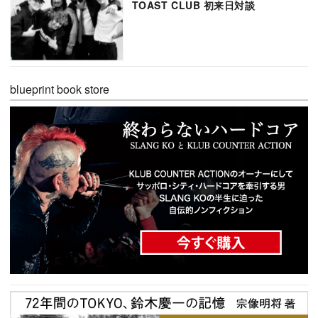
TOAST CLUB 初来日対談
blueprint book store