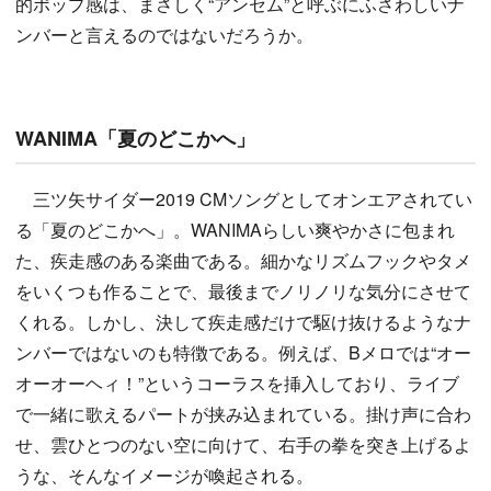
的ポップ感は、まさしく“アンセム”と呼ぶにふさわしいナ
ンバーと言えるのではないだろうか。
WANIMA「夏のどこかへ」
三ツ矢サイダー2019 CMソングとしてオンエアされてい
る「夏のどこかへ」。WANIMAらしい爽やかさに包まれ
た、疾走感のある楽曲である。細かなリズムフックやタメ
をいくつも作ることで、最後までノリノリな気分にさせて
くれる。しかし、決して疾走感だけで駆け抜けるようなナ
ンバーではないのも特徴である。例えば、Bメロでは“オー
オーオーヘィ！”というコーラスを挿入しており、ライブ
で一緒に歌えるパートが挟み込まれている。掛け声に合わ
せ、雲ひとつのない空に向けて、右手の拳を突き上げるよ
うな、そんなイメージが喚起される。