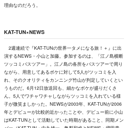
理由なのだろう。
KAT-TUN×NEWS
2週連続で『KAT-TUNの世界一タメになる旅！＋』に出
演するNEWS・小山と加藤。参加するのは、「江ノ島横断
ツッコミバスツアー」。江ノ島の各所をバスツアーで周り
ながら、用意してあるボケに対して5人がツッコミを入
れ、そのクオリティをカンニング竹山が判定していくとい
うものだ。6月12日放送回も、細かなボケが盛りだくさ
ん。5人でワチャワチャしながらツッコミを入れている様
子が微笑ましかった。NEWSが2003年、KAT-TUNが2006
年とデビューが比較的近かったことや、デビュー前に小山
はKAT-TUNとして活動していた時期があること、同期メン
バー（KAT-TUN・中丸雄一、亀梨和也とNEWS・増田貴