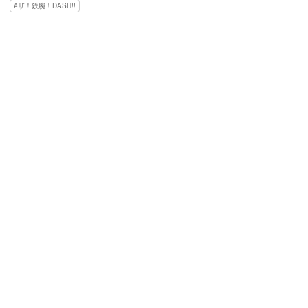
ザ！鉄腕！DASH!!