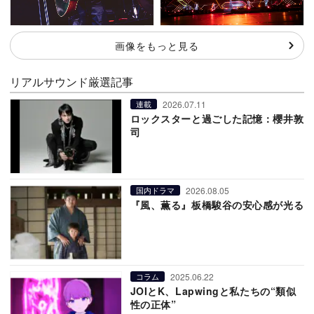
画像をもっと見る
リアルサウンド厳選記事
2026.07.11
連載
ロックスターと過ごした記憶：櫻井敦
司
2026.08.05
国内ドラマ
『風、薫る』板橋駿谷の安心感が光る
2025.06.22
コラム
JOIとK、Lapwingと私たちの“類似
性の正体”