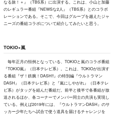
なる旅！＋』（TBS系）に出演する。これは、小山と加藤
のレギュラー番組『NEWSな2人』（TBS系）とのコラボ
レーションである。そこで、今回はグループを越えたジャ
ニーズの番組コラボについて紹介してみたいと思う。
TOKIO×嵐
毎年正月の恒例となっている、TOKIOと嵐のコラボ番組
『TOKIO嵐』（日本テレビ系）。これは、TOKIOが出演す
る番組『ザ！鉄腕！DASH!!』の特別編『ウルトラマン
DASH』（日本テレビ系）と『嵐にしやがれ』（日本テレ
ビ系）がタッグを組んだ番組だ。前半と後半で各番組が放
送されるほか、各コーナーでメンバー同士の共演も実現し
ている。例えば2019年には、『ウルトラマンDASH』のサ
ッカー少年たちへ試合で使う道具を届けるチャレンジを