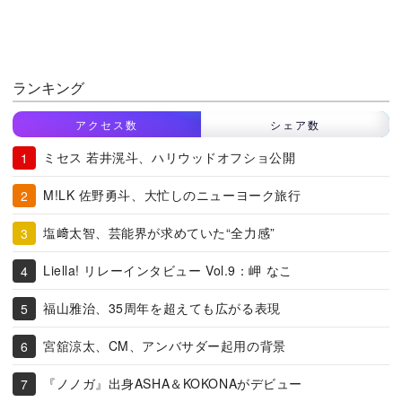
ランキング
アクセス数
シェア数
ミセス 若井滉斗、ハリウッドオフショ公開
M!LK 佐野勇斗、大忙しのニューヨーク旅行
塩﨑太智、芸能界が求めていた“全力感”
Liella! リレーインタビュー Vol.9：岬 なこ
福山雅治、35周年を超えても広がる表現
宮舘涼太、CM、アンバサダー起用の背景
『ノノガ』出身ASHA＆KOKONAがデビュー