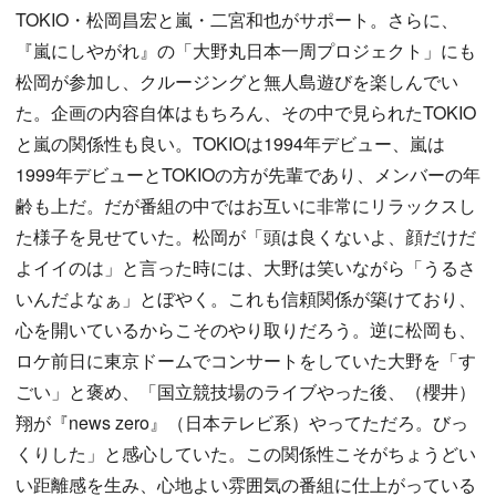
TOKIO・松岡昌宏と嵐・二宮和也がサポート。さらに、
『嵐にしやがれ』の「大野丸日本一周プロジェクト」にも
松岡が参加し、クルージングと無人島遊びを楽しんでい
た。企画の内容自体はもちろん、その中で見られたTOKIO
と嵐の関係性も良い。TOKIOは1994年デビュー、嵐は
1999年デビューとTOKIOの方が先輩であり、メンバーの年
齢も上だ。だが番組の中ではお互いに非常にリラックスし
た様子を見せていた。松岡が「頭は良くないよ、顔だけだ
よイイのは」と言った時には、大野は笑いながら「うるさ
いんだよなぁ」とぼやく。これも信頼関係が築けており、
心を開いているからこそのやり取りだろう。逆に松岡も、
ロケ前日に東京ドームでコンサートをしていた大野を「す
ごい」と褒め、「国立競技場のライブやった後、（櫻井）
翔が『news zero』（日本テレビ系）やってただろ。びっ
くりした」と感心していた。この関係性こそがちょうどい
い距離感を生み、心地よい雰囲気の番組に仕上がっている