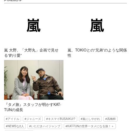
嵐 大野、「大野丸」企画で見せ
嵐、TOKIOとの“兄弟”のような関係
る“釣り愛”
性
『タメ旅』スタッフが明かすKAT-
TUNの成長
アイドル
ジャニーズ
キスマイBUSAIKU!?
嵐にしやがれ
高橋梓
NEWSな2人
いただきハイジャンプ
KAT-TUNの世界一タメになる旅！＋