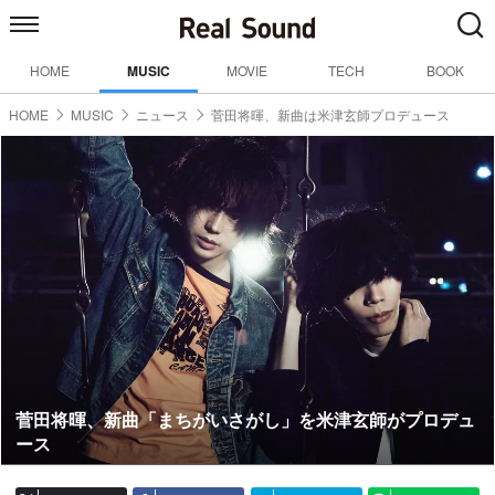
HOME
MUSIC
MOVIE
TECH
BOOK
HOME
MUSIC
ニュース
菅田将暉、新曲は米津玄師プロデュース
菅田将暉、新曲「まちがいさがし」を米津玄師がプロデュ
ース