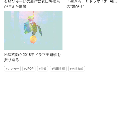
石崎ひゅーいの新作に菅田将暉ら
「生きる」とドラマ『3年A組』
が与えた影響
の“繋がり”
米津玄師ら2018年ドラマ主題歌を
振り返る
シンガー
JPOP
俳優
菅田将暉
米津玄師