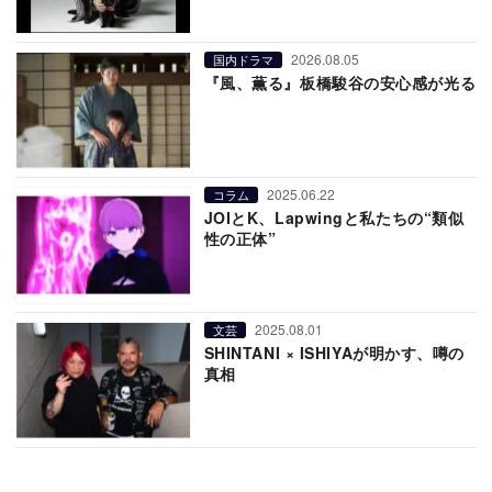
2026.08.05
国内ドラマ
『風、薫る』板橋駿谷の安心感が光る
2025.06.22
コラム
JOIとK、Lapwingと私たちの“類似
性の正体”
2025.08.01
文芸
SHINTANI × ISHIYAが明かす、噂の
真相