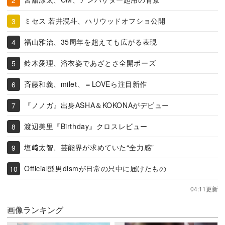
ミセス 若井滉斗、ハリウッドオフショ公開
福山雅治、35周年を超えても広がる表現
鈴木愛理、浴衣姿であざとさ全開ポーズ
斉藤和義、milet、＝LOVEら注目新作
『ノノガ』出身ASHA＆KOKONAがデビュー
渡辺美里『Birthday』クロスレビュー
塩﨑太智、芸能界が求めていた“全力感”
Official髭男dismが日常の只中に届けたもの
04:11更新
画像ランキング