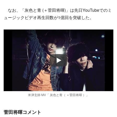
なお、「灰色と青 (＋菅田将暉)」は先日YouTubeでのミ
ュージックビデオ再生回数が1億回を突破した。
Play
米津玄師 MV「 灰色と青（ ＋菅田将暉 ）」
菅田将暉コメント