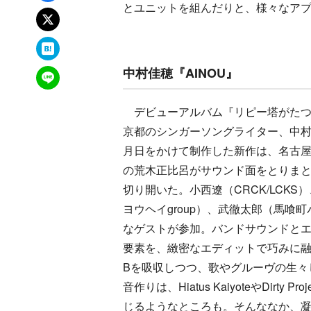
とユニットを組んだりと、様々なア
xでポスト
はてなブックマーク
中村佳穂『AINOU』
LINEで送る
デビューアルバム『リピー塔がたつ
京都のシンガーソングライター、中村
月日をかけて制作した新作は、名古
の荒木正比呂がサウンド面をとりま
切り開いた。小西遼（CRCK/LCKS
ヨウヘイgroup）、武徹太郎（馬喰
なゲストが参加。バンドサウンドと
要素を、緻密なエディットで巧みに融
Bを吸収しつつ、歌やグルーヴの生々
音作りは、Hiatus KaiyoteやDirty Pr
じるようなところも。そんななか、