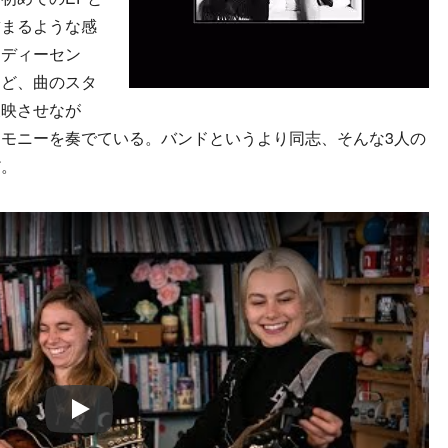
詰まるような感
ロディーセン
など、曲のスタ
反映させなが
モニーを奏でている。バンドというより同志、そんな3人の
だ。
Play