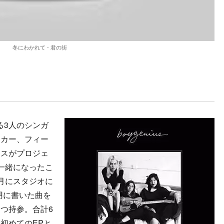
冬にわかれて - 君の街
る3人のシンガ
イカー、フィー
カスがプロジェ
一緒になったこ
月にスタジオに
s用に書いた曲を
つ持参。合計6
初めてのEPと