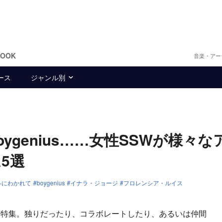
BOOK
音楽・アー
ース
ジャンル別
genius……女性SSWが様々な
5選
冬にわかれて
boygenius
イナラ・ジョージ
フロレンシア・ルイス
特集。独りだったり、コラボレートしたり、あるいは仲間