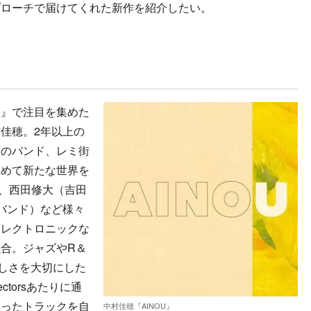
プローチで届けてくれた新作を紹介したい。
』で注目を集めた
佳穂。2年以上の
屋のバンド、レミ街
とめて新たな世界を
）、西田修大（吉田
町バンド）など様々
エレクトロニックな
合。ジャズやR＆
しさを大切にした
ojectorsあたりに通
凝ったトラックを自
中村佳穂『AINOU』