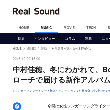
HOME
MUSIC
MOVIE
TECH
特集
インタビュー
コラム
連載
ニュ
HOME
MUSIC
連載
村尾泰郎が選ぶ女性SSW作品
2018.12.09 18:00
中村佳穂、冬にわかれて、Boy
ローチで届ける新作アルバム
シンガーソングライター
新譜キュレーション
村尾泰郎
中村佳穂
Facebookでシェア
今回は女性シンガーソングライター