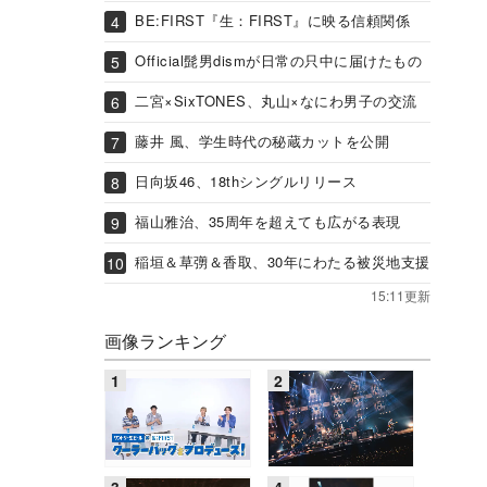
BE:FIRST『生：FIRST』に映る信頼関係
Official髭男dismが日常の只中に届けたもの
二宮×SixTONES、丸山×なにわ男子の交流
藤井 風、学生時代の秘蔵カットを公開
日向坂46、18thシングルリリース
福山雅治、35周年を超えても広がる表現
稲垣＆草彅＆香取、30年にわたる被災地支援
15:11更新
画像ランキング