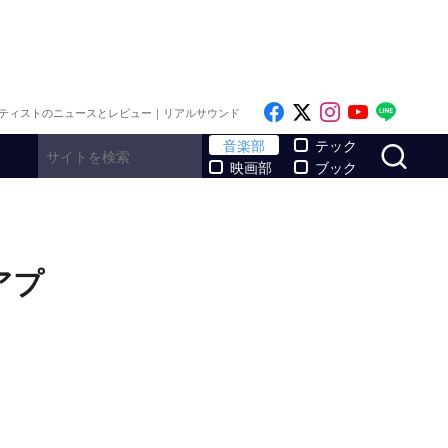
Like on Facebook
Follow on x
Follow on I
Follow o
Follo
ティストのニュースとレビュー｜リアルサウンド
サ
音楽部
テック
映画部
ブック
アプ