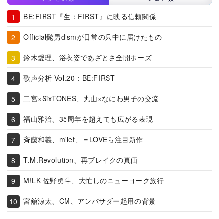
BE:FIRST『生：FIRST』に映る信頼関係
Official髭男dismが日常の只中に届けたもの
鈴木愛理、浴衣姿であざとさ全開ポーズ
歌声分析 Vol.20：BE:FIRST
二宮×SixTONES、丸山×なにわ男子の交流
福山雅治、35周年を超えても広がる表現
斉藤和義、milet、＝LOVEら注目新作
T.M.Revolution、再ブレイクの真価
M!LK 佐野勇斗、大忙しのニューヨーク旅行
宮舘涼太、CM、アンバサダー起用の背景