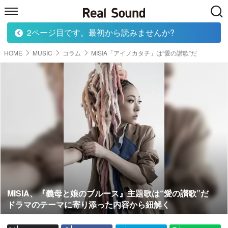
2ページ目です。最初から読みませんか?
HOME
MUSIC
MOVIE
TECH
BOOK
HOME
MUSIC
コラム
MISIA「アイノカタチ」は“愛の讃歌”だ
MISIA、『義母と娘のブルース』主題歌は“愛の讃歌”だ
ドラマのテーマに寄り添った内容から紐解く