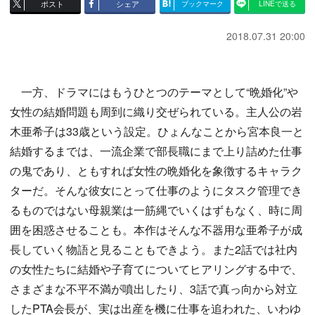
ポスト
シェア
ブックマーク
LINEで送る
2018.07.31 20:00
一方、ドラマにはもうひとつのテーマとして“晩婚化”や
女性の結婚問題も周到に織り交ぜられている。主人公の岩
木亜希子は33歳という設定。ひょんなことから宮本良一と
結婚するまでは、一流企業で部長職にまで上り詰めた仕事
の鬼であり、ともすれば女性の晩婚化を象徴するキャラク
ターだ。そんな彼女にとって仕事のようにタスク管理でき
るものではない母親業は一筋縄でいくはずもなく、時に周
囲を困惑させることも。本作はそんな不器用な亜希子が成
長していく物語と見ることもできよう。また2話では社内
の女性たちに結婚や子育てについてヒアリングする中で、
さまざまな不平不満が噴出したり、3話で真っ向から対立
したPTA会長が、実は出産を機に仕事を追われた、いわゆ