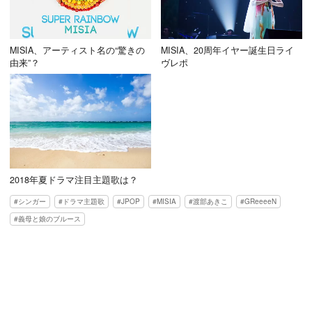
MISIA、アーティスト名の“驚きの
MISIA、20周年イヤー誕生日ライ
由来”？
ヴレポ
2018年夏ドラマ注目主題歌は？
シンガー
ドラマ主題歌
JPOP
MISIA
渡部あきこ
GReeeeN
義母と娘のブルース