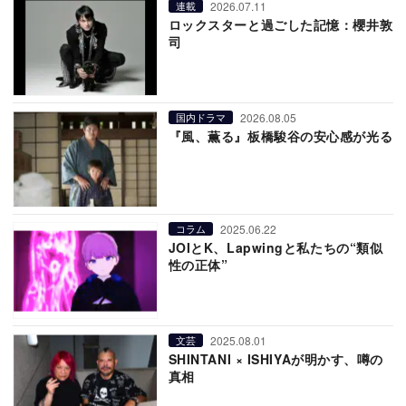
2026.07.11
連載
ロックスターと過ごした記憶：櫻井敦
司
2026.08.05
国内ドラマ
『風、薫る』板橋駿谷の安心感が光る
2025.06.22
コラム
JOIとK、Lapwingと私たちの“類似
性の正体”
2025.08.01
文芸
SHINTANI × ISHIYAが明かす、噂の
真相