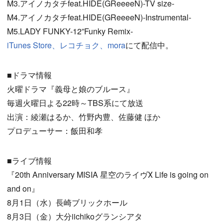
M3.アイノカタチfeat.HIDE(GReeeeN)-TV size-
M4.アイノカタチfeat.HIDE(GReeeeN)-Instrumental-
M5.LADY FUNKY-12”Funky Remix-
iTunes Store、レコチョク、mora
にて配信中。
■ドラマ情報
火曜ドラマ『義母と娘のブルース』
毎週火曜日よる22時～TBS系にて放送
出演：綾瀬はるか、竹野内豊、佐藤健 ほか
プロデューサー：飯田和孝
■ライブ情報
『20th Anniversary MISIA 星空のライヴⅩ Life is going on
and on』
8月1日（水）長崎ブリックホール
8月3日（金）大分iichikoグランシアタ