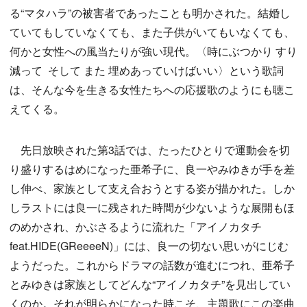
る“マタハラ”の被害者であったことも明かされた。結婚し
ていてもしていなくても、また子供がいてもいなくても、
何かと女性への風当たりが強い現代。〈時にぶつかり すり
減って そして また 埋めあっていけばいい〉という歌詞
は、そんな今を生きる女性たちへの応援歌のようにも聴こ
えてくる。
先日放映された第3話では、たったひとりで運動会を切
り盛りするはめになった亜希子に、良一やみゆきが手を差
し伸べ、家族として支え合おうとする姿が描かれた。しか
しラストには良一に残された時間が少ないような展開もほ
のめかされ、かぶさるように流れた「アイノカタチ
feat.HIDE(GReeeeN)」には、良一の切ない思いがにじむ
ようだった。これからドラマの話数が進むにつれ、亜希子
とみゆきは家族としてどんな“アイノカタチ”を見出してい
くのか。それが明らかになった時こそ、主題歌にこの楽曲