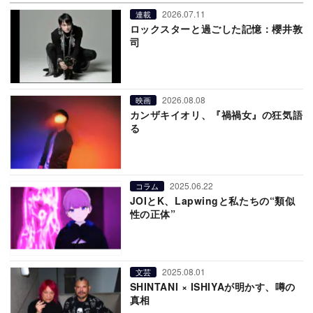
2026.07.11
連載
ロックスターと過ごした記憶：櫻井敦
司
2026.08.08
映画
カンザキイオリ、『禍禍女』の狂気語
る
2025.06.22
コラム
JOIとK、Lapwingと私たちの“類似
性の正体”
2025.08.01
文芸
SHINTANI × ISHIYAが明かす、噂の
真相