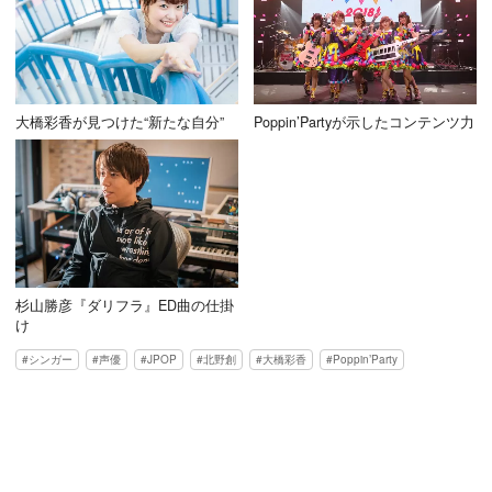
大橋彩香が見つけた“新たな自分”
Poppin’Partyが示したコンテンツ力
杉山勝彦『ダリフラ』ED曲の仕掛
け
シンガー
声優
JPOP
北野創
大橋彩香
Poppin’Party