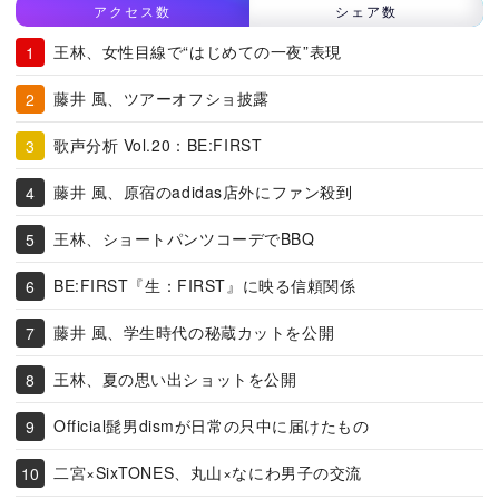
アクセス数
シェア数
王林、女性目線で“はじめての一夜”表現
藤井 風、ツアーオフショ披露
歌声分析 Vol.20：BE:FIRST
藤井 風、原宿のadidas店外にファン殺到
王林、ショートパンツコーデでBBQ
BE:FIRST『生：FIRST』に映る信頼関係
藤井 風、学生時代の秘蔵カットを公開
王林、夏の思い出ショットを公開
Official髭男dismが日常の只中に届けたもの
二宮×SixTONES、丸山×なにわ男子の交流