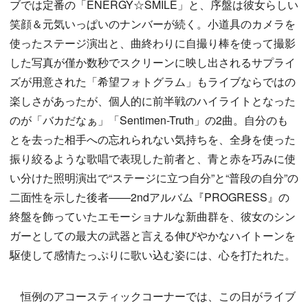
ブでは定番の「ENERGY☆SMILE」と、序盤は彼女らしい
笑顔＆元気いっぱいのナンバーが続く。小道具のカメラを
使ったステージ演出と、曲終わりに自撮り棒を使って撮影
した写真が僅か数秒でスクリーンに映し出されるサプライ
ズが用意された「希望フォトグラム」もライブならではの
楽しさがあったが、個人的に前半戦のハイライトとなった
のが「バカだなぁ」「Sentimen-Truth」の2曲。自分のも
とを去った相手への忘れられない気持ちを、全身を使った
振り絞るような歌唱で表現した前者と、青と赤を巧みに使
い分けた照明演出で“ステージに立つ自分”と“普段の自分”の
二面性を示した後者——2ndアルバム『PROGRESS』の
終盤を飾っていたエモーショナルな新曲群を、彼女のシン
ガーとしての最大の武器と言える伸びやかなハイトーンを
駆使して感情たっぷりに歌い込む姿には、心を打たれた。
恒例のアコースティックコーナーでは、この日がライブ