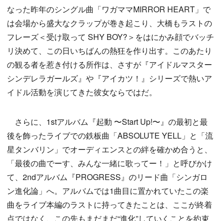
なった昨年のシングル曲「ワガママMIRROR HEART」で
は会場から盛大なクラップが巻き起こり、大橋もラストの
フレーズ＜受け取って SHY BOY?＞をはにかみ顔でバッチ
リ決めて、この日いちばんの熱狂を作り出す。このあたり
の観る者を惹き付ける所作は、さすが『アイドルマスター
シンデレラガールズ』や『アイカツ！』シリーズで熱いア
イドル活動を演じてきた彼女ならではだ。
さらに、1stアルバム『起動 〜Start Up!〜』の最初と最
後を飾ったライブでの鉄板曲「ABSOLUTE YELL」と「流
星タンバリン」でオーディエンスとの絆を確かめ合うと、
「最後の曲でーす、みんな一緒に歌ってー！」と呼びかけ
て、2ndアルバム『PROGRESS』のリード曲「シンガロ
ン進化論」へ。アルバムでは1曲目に置かれていたこの楽
曲をライブ本編のラストに持ってきたことは、ここが終着
点ではなく、この先もまだまだ“進化”していくことを約束