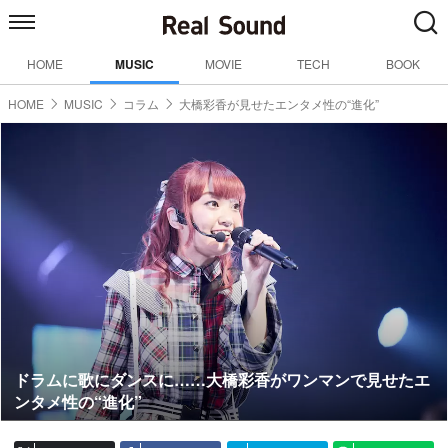
HOME
MUSIC
MOVIE
TECH
BOOK
HOME
MUSIC
コラム
大橋彩香が見せたエンタメ性の“進化”
ドラムに歌にダンスに……大橋彩香がワンマンで見せたエ
ンタメ性の“進化”