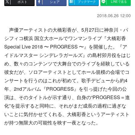
ポスト
シェア
ブックマーク
LINEで送る
2018.06.26 12:00
声優アーティストの大橋彩香が、5月27日に神奈川・パ
シフィコ横浜 国立大ホールでワンマンライブ『大橋彩香
Special Live 2018 〜 PROGRESS 〜』を開催した。『ア
イドルマスター シンデレラガールズ』の島村卯月役をはじ
め、数々のコンテンツで大舞台でのライブを経験している
彼女だが、ソロアーティストとしてホール規模の会場でコ
ンサートを行うのはこれが初めて。歌手デビューから約4
年、2ndアルバム『PROGRESS』を引っ提げた今回の公
演は、そのタイトルが示す通り、自身の“PROGRESS＝進
化”を提示すると同時に、それがまだ成長の過程に過ぎな
いことに気付かせてくれる、大橋彩香というアーティスト
が持つ無限大の可能性を映す一夜となった。