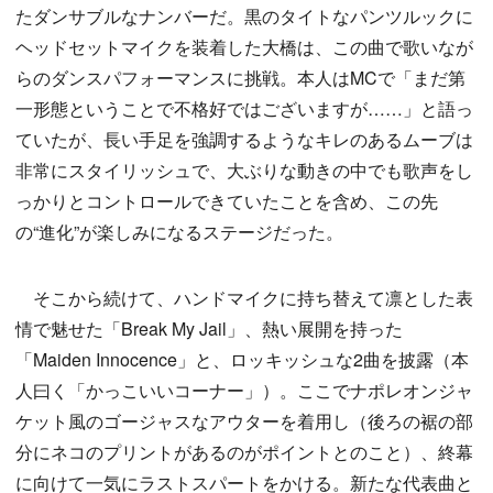
たダンサブルなナンバーだ。黒のタイトなパンツルックに
ヘッドセットマイクを装着した大橋は、この曲で歌いなが
らのダンスパフォーマンスに挑戦。本人はMCで「まだ第
一形態ということで不格好ではございますが……」と語っ
ていたが、長い手足を強調するようなキレのあるムーブは
非常にスタイリッシュで、大ぶりな動きの中でも歌声をし
っかりとコントロールできていたことを含め、この先
の“進化”が楽しみになるステージだった。
そこから続けて、ハンドマイクに持ち替えて凛とした表
情で魅せた「Break My Jail」、熱い展開を持った
「Maiden Innocence」と、ロッキッシュな2曲を披露（本
人曰く「かっこいいコーナー」）。ここでナポレオンジャ
ケット風のゴージャスなアウターを着用し（後ろの裾の部
分にネコのプリントがあるのがポイントとのこと）、終幕
に向けて一気にラストスパートをかける。新たな代表曲と