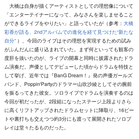
大橋は自身が描くアーティストとしての理想像について
「エンターテイナーになって、みなさんを楽しませること
ができるライブをやりたい」と語っていたが（参考：
大橋
彩香が語る、2ndアルバムでの進化を経て見つけた“新たな
自分”
）、今回のライブはその理想を実現するための試み
がふんだんに盛り込まれていた。まず何といっても観客の
度肝を抜いたのが、ライブの開幕と同時に披露されたドラ
ム演奏だ。声優としてデビューした頃からドラムを特技と
して挙げ、近年では『BanG Dream！』発の声優ガールズ
バンド、Poppin'Partyのドラマー山吹沙綾としてその腕前
を振るってきた彼女。ソロライブでドラムを演奏するのは
今回が初だったが、2段組になったステージ上段よりさら
に高くリフトアップされたドラムセットに陣取り、16ビー
トや裏打ちも交えつつ約3分にも渡って展開されたソロプ
レイは堂々たるものだった。