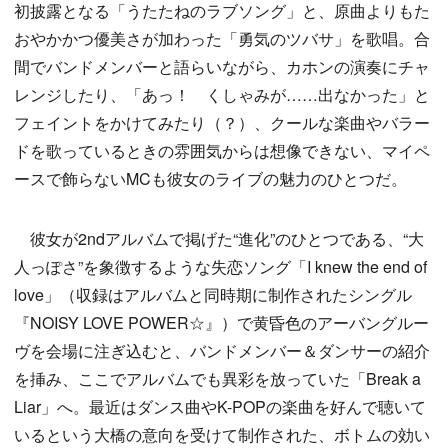
初披露となる「うたたねのラブソング」と、原曲よりもた
おやかかつ優美さが加わった「勇気のツバサ」を歌唱。合
間でバンドメンバーと語らいながら、カホンの演奏にチャ
レンジしたり、「あっ！ くしゃみが……出なかった」と
フェイントをかけてみたり（？）、クールな楽曲やバラー
ドを歌っているときの雰囲気からは想像できない、マイペ
ースで飾らないMCも彼女のライブの魅力のひとつだ。
彼女が2ndアルバムで掲げた“進化”のひとつである、“大
人っぽさ”を象徴するような失恋ソング「I knew the end of
love」（収録はアルバムと同時期に制作されたシングル
『NOISY LOVE POWER☆』）で黄昏色のアーバングルー
ヴを会場に注ぎ込むと、バンドメンバー＆ダンサーの紹介
を挿み、ここでアルバムでも異彩を放っていた「Break a
Liar」へ。最近はダンス曲やK-POPの楽曲を好んで聴いて
いるという大橋の意向を受けて制作された、ボトムの効い