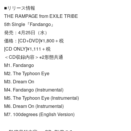
■リリース情報
THE RAMPAGE from EXILE TRIBE
5th Single『Fandango』
発売：4月25日（水）
価格：[CD+DVD]¥1,800＋税
[CD ONLY]¥1,111＋税
＜CD収録内容＞※2形態共通
M1. Fandango
M2. The Typhoon Eye
M3. Dream On
M4. Fandango (Instrumental)
M5. The Typhoon Eye (Instrumental)
M6. Dream On (Instrumental)
M7. 100degrees (English Version)