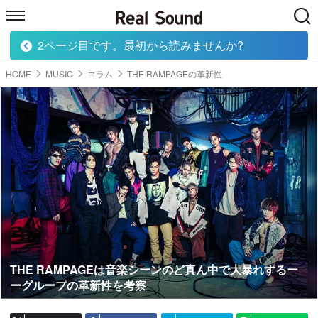
2ページ目です。最初から読みませんか?
HOME
MUSIC
MOVIE
TECH
BOOK
HOME
MUSIC
コラム
THE RAMPAGEの革新性
THE RAMPAGEは音楽シーンのど真ん中で大暴れするー
ーグループの革新性を考察