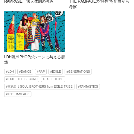
RAMPAGE、16人体制の強み
THE RAMPAGEの“特性”を新曲から
考察
LDH流HIPHOPがシーンに与える衝
撃
LDH
DANCE
RAP
EXILE
GENERATIONS
EXILE THE SECOND
EXILE TRIBE
三代目 J SOUL BROTHERS from EXILE TRIBE
FANTASTICS
THE RAMPAGE