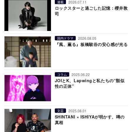
2026.07.11
連載
ロックスターと過ごした記憶：櫻井敦
司
2026.08.05
国内ドラマ
『風、薫る』板橋駿谷の安心感が光る
2025.06.22
コラム
JOIとK、Lapwingと私たちの“類似
性の正体”
2025.08.01
文芸
SHINTANI × ISHIYAが明かす、噂の
真相