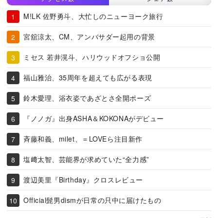
M!LK 佐野勇斗、大忙しのニューヨーク旅行
宮舘涼太、CM、アンバサダー起用の背景
ミセス 若井滉斗、ハリウッドオフショ公開
福山雅治、35周年を超えても広がる表現
鈴木愛理、浴衣姿であざとさ全開ポーズ
『ノノガ』出身ASHA＆KOKONAがデビュー
斉藤和義、milet、＝LOVEら注目新作
塩﨑太智、芸能界が求めていた“全力感”
渡辺美里『Birthday』クロスレビュー
Official髭男dismが日常の只中に届けたもの