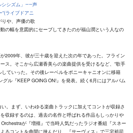
ルシシズム」――声
”(ライブドアニ
がりや、声優の歌
活動の幅を意図的にセーブしてきたのが福山潤という人なの
2009年、彼が三十歳を迎えた次の年であった。フライン
ース。そこから広瀬香美らの楽曲提供を受けるなど、”歌手
ルしていった。その後レーベルをポニーキャニオンに移籍
ル『KEEP GOING ON!』を発表。続く6月にはアルバム
白い。まず、いわゆる楽曲トラックに加えてコントが収録さ
トを収録するのは、過去の名作と呼ばれる作品もしっかりや
ic Orchestraが『増殖』で当時人気だったラジオ番組『スネー
によるコントを曲間に挟んだり、『サーヴィス』で三宅裕司