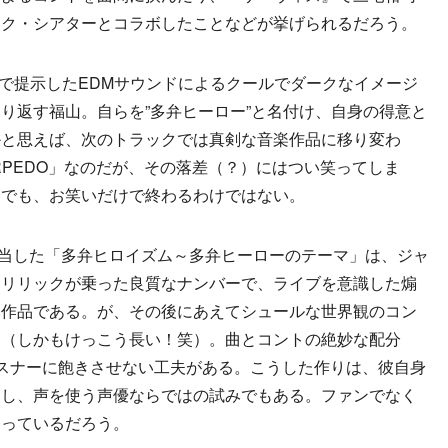
ック・シアターとコラボしたことなどが挙げられるだろう。
で提示したEDMサウンドによるクールでダークなイメージ
り返す福山。自らを”多弁ヒーロー”と名付け、自身の得意と
かと思えば、次のトラックでは真剣な音楽作品に移り変わ
RPEDO」なのだが、その落差（？）にはつい笑ってしま
けでも、お笑いだけで終わるわけではない。
曲を担当した「多弁ヒロイズム～多弁ヒーローのテーマ」は、ジャ
なリリックが乗った良質なナンバーで、ライブを意識した煽
い作品である。が、その後にあえてシュールな世界観のコン
る（しかもけっこう長い！笑）。曲とコントの絶妙な配分
スナーに飽きさせない工夫がある。こうした作りは、彼自身
るし、声を使う声優ならではの試みでもある。ファンでなく
なっているだろう。