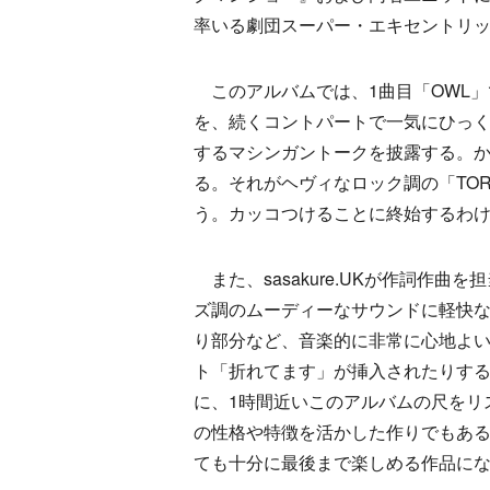
率いる劇団スーパー・エキセントリ
このアルバムでは、1曲目「OWL」
を、続くコントパートで一気にひっく
するマシンガントークを披露する。
る。それがヘヴィなロック調の「TO
う。カッコつけることに終始するわ
また、sasakure.UKが作詞作
ズ調のムーディーなサウンドに軽快
り部分など、音楽的に非常に心地よ
ト「折れてます」が挿入されたりす
に、1時間近いこのアルバムの尺をリ
の性格や特徴を活かした作りでもあ
ても十分に最後まで楽しめる作品に