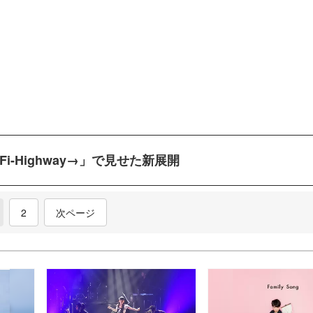
-Fi-Highway→」で見せた新展開
current)
2
次ページ