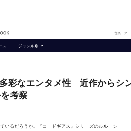
BOOK
音楽・アー
ース
ジャンル別
る多彩なエンタメ性 近作からシ
ルを考察
ているだろうか。『コードギアス』シリーズのルルーシ