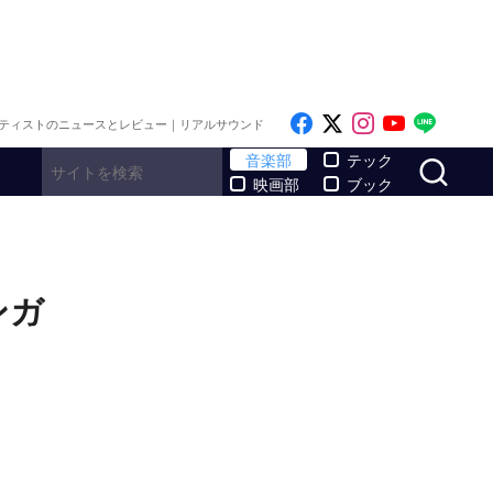
Like on Facebook
Follow on x
Follow on I
Follow o
Follo
ティストのニュースとレビュー｜リアルサウンド
サ
音楽部
テック
映画部
ブック
ンガ