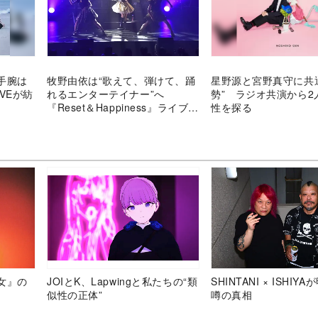
手腕は
牧野由依は“歌えて、弾けて、踊
星野源と宮野真守に共
VEが紡
れるエンターテイナー”へ
勢” ラジオ共演から2
『Reset＆Happiness』ライブの
性を探る
充実
女』の
JOIとK、Lapwingと私たちの“類
SHINTANI × ISHIY
似性の正体”
噂の真相