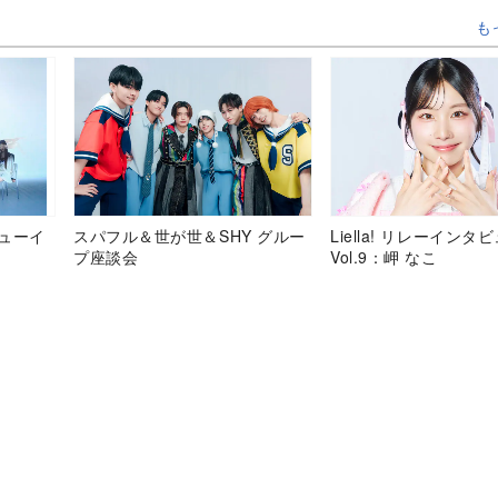
も
デビューイ
スパフル＆世が世＆SHY グルー
Liella! リレーインタ
プ座談会
Vol.9：岬 なこ