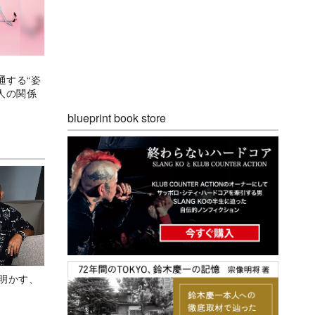
通する“姿
人の関係
blueprint book store
Aが明かす、