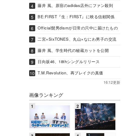
藤井 風、原宿のadidas店外にファン殺到
BE:FIRST『生：FIRST』に映る信頼関係
Official髭男dismが日常の只中に届けたもの
二宮×SixTONES、丸山×なにわ男子の交流
藤井 風、学生時代の秘蔵カットを公開
日向坂46、18thシングルリリース
T.M.Revolution、再ブレイクの真価
16:12更新
画像ランキング