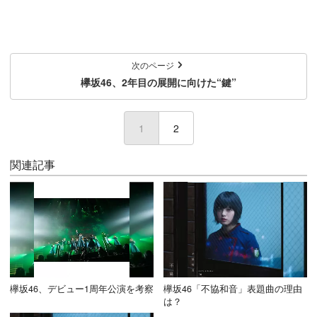
次のページ
欅坂46、2年目の展開に向けた“鍵”
1
(current)
2
関連記事
欅坂46、デビュー1周年公演を考察
欅坂46「不協和音」表題曲の理由
は？