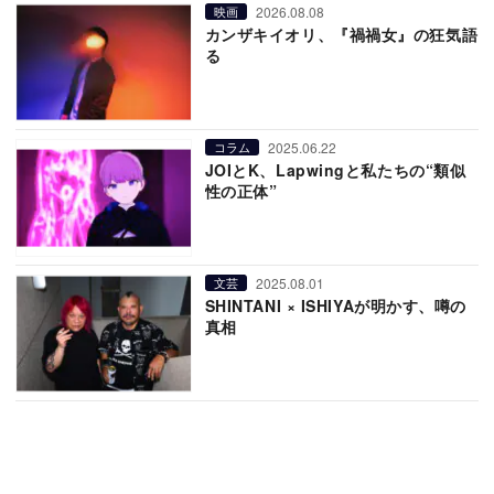
2026.08.08
映画
カンザキイオリ、『禍禍女』の狂気語
る
2025.06.22
コラム
JOIとK、Lapwingと私たちの“類似
性の正体”
2025.08.01
文芸
SHINTANI × ISHIYAが明かす、噂の
真相