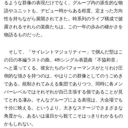
るような群像の表現だけでなく、グループ内の派生的な物
語やユニットも、デビュー時からある程度、定まった方向
性を持ちながら展開されてきた。時系列のライブ構成で披
露されるそれらの楽曲たちは、この一年の歩みの確かさを
物語るものだった。
そして、「サイレントマジョリティー」で掴んだ型はこ
の日の本編ラストの曲、4thシングル表題曲「不協和音」
へと還ってくる。彼女たちのパフォーマンスがとりわけ圧
倒的な強さを持つのは、やはりこの群像としてのうごめき
である。統制されてみえる集団でありつつ、同時に各メン
バーレベルではそれぞれが自己主張する個であることが見
てとれる凄み。そんなグループによる表現は、大会場でも
十分に映える。というより、大きなステージでさまざまな
角度から、あるいは遠目から観てこそはっきりわかるもの
かもしれない。