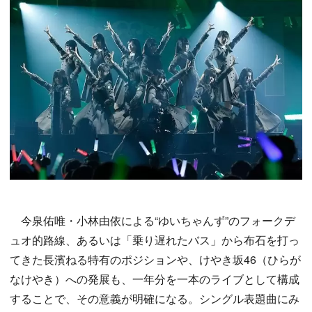
今泉佑唯・小林由依による“ゆいちゃんず”のフォークデ
ュオ的路線、あるいは「乗り遅れたバス」から布石を打っ
てきた長濱ねる特有のポジションや、けやき坂46（ひらが
なけやき）への発展も、一年分を一本のライブとして構成
することで、その意義が明確になる。シングル表題曲にみ