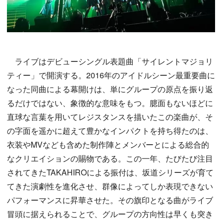
ライブはデビューシングル表題曲「サイレントマジョリ
ティー」で開演する。2016年のアイドルシーン最重要曲に
なった同曲による幕開けは、単にグループの原点を振り返
るだけではない、象徴的な意味をもつ。臆面もないほどに
直球な言葉を用いてレジスタンスを描いたこの楽曲が、そ
の字面を遥かに超えて豊かなインパクトを持ち得たのは、
衣装やMVなども含めた制作陣とメンバーとによる総合的
なクリエイションの賜物である。この一年、たびたび注目
されてきたTAKAHIROによる振付は、坂道シリーズが育て
てきた演劇性を進化させ、群像によってしか表現できない
パフォーマンスに昇華させた。その旗印となる曲がライブ
冒頭に据えられることで、グループの方向性は早くも突き