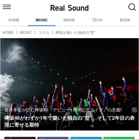
HOME
MUSIC
MOVIE
TECH
BOOK
HOME
MUSIC
コラム
欅坂が築いた独自の“型”
香月孝史が読む欅坂46『デビュー1周年記念ライブ』の意義
欅坂46がわずか1年で築いた独自の“型”、そして2年目の表
現に寄せる期待