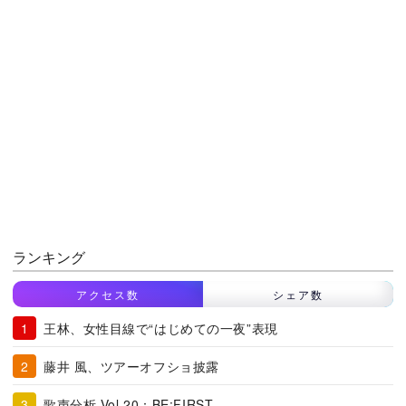
ランキング
アクセス数
シェア数
王林、女性目線で“はじめての一夜”表現
藤井 風、ツアーオフショ披露
歌声分析 Vol.20：BE:FIRST