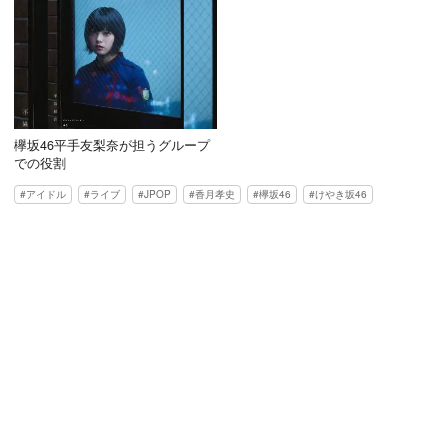
欅坂46平手友梨奈が担うグループ
での役割
アイドル
ライブ
JPOP
香月孝史
欅坂46
けやき坂46