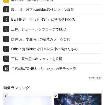
藤井 風、原宿のadidas店外にファン殺到
BE:FIRST『生：FIRST』に映る信頼関係
王林、ショートパンツコーデでBBQ
藤井 風、学生時代の秘蔵カットを公開
Official髭男dismが日常の只中に届けたもの
王林、夏の思い出ショットを公開
二宮×SixTONES、丸山×なにわ男子の交流
19:12更新
画像ランキング