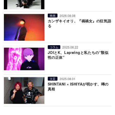
2026.08.08
映画
カンザキイオリ、『禍禍女』の狂気語
る
2025.06.22
コラム
JOIとK、Lapwingと私たちの“類似
性の正体”
2025.08.01
文芸
SHINTANI × ISHIYAが明かす、噂の
真相