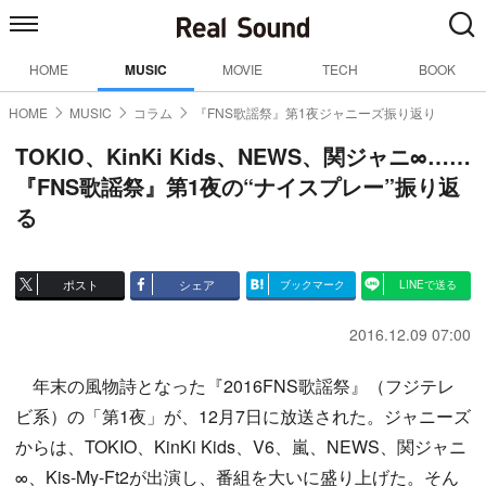
HOME
MUSIC
MOVIE
TECH
BOOK
HOME
MUSIC
コラム
『FNS歌謡祭』第1夜ジャニーズ振り返り
TOKIO、KinKi Kids、NEWS、関ジャニ∞……
『FNS歌謡祭』第1夜の“ナイスプレー”振り返
る
ポスト
シェア
ブックマーク
LINEで送る
2016.12.09 07:00
年末の風物詩となった『2016FNS歌謡祭』（フジテレ
ビ系）の「第1夜」が、12月7日に放送された。ジャニーズ
からは、TOKIO、KinKi Kids、V6、嵐、NEWS、関ジャニ
∞、Kis-My-Ft2が出演し、番組を大いに盛り上げた。そん