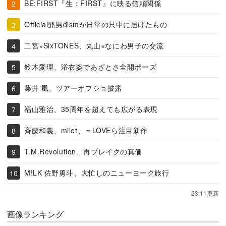
BE:FIRST『生：FIRST』に映る信頼関係
Official髭男dismが日常の只中に届けたもの
二宮×SixTONES、丸山×なにわ男子の交流
鈴木愛理、浴衣姿であざとさ全開ポーズ
藤井 風、ツアーオフショ披露
福山雅治、35周年を超えても広がる表現
斉藤和義、milet、＝LOVEら注目新作
T.M.Revolution、再ブレイクの真価
M!LK 佐野勇斗、大忙しのニューヨーク旅行
23:11更新
画像ランキング