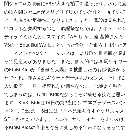
関ジャニ∞の演奏にV6が大きな拍手を送ったり、さらに嵐
の歌を関ジャニ∞がノリノリで聴いていたりと、見ていて
とても温かい気持ちになりました。また、普段は見られな
いコラボが実現するのも、歌謡祭ならでは。ナオト・イン
ティライミさんとキスマイの『AAO』や、秦 基博さんと
V6の『Beautiful World』といった作詞・作曲を手掛けたア
ーティストとのパフォーマンスは、より歌の世界観が深ま
って見応えがありました。また、個人的には20周年イヤー
のKinKi Kidsが『薔薇と太陽』を披露したのも感慨深かっ
たですね。剛さんのギターと光一さんのダンス、そして2
人の歌声。一見、相容れない個性なのに、心地よく融合し
てしまうのは、KinKi Kidsだからこその成せる技だと思い
ます。KinKi Kidsは14日の第2夜にも“堂本ブラザーズバン
ド”として出演、16日には『堂本兄弟もうすぐクリスマス
SP』も控えています。アニバーサリーイヤーを走り抜け
るKinKi Kidsの音楽を存分に楽しめる年末になりそうです