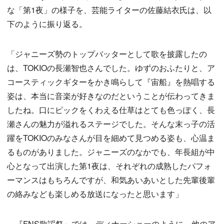
な「第1夜」の様子を、芸能ライターの佐藤結衣氏は、以
下のように振り返る。
「ジャニーズ勢のトップバッターとして歌を披露したの
は、TOKIOの長瀬智也さんでした。ゆずのおふたりと、ア
コースティックギターをかき鳴らして『宙船』を熱唱する
姿は、本当に音楽が好きなのだということが伝わってきま
したね。口にピックをくわえる仕草はとても色っぽく、長
瀬さんの魅力が溢れるステージでした。そんな末っ子の活
躍をTOKIOのみなさんが目を細めて見つめる姿も、心温ま
るものがありました。ジャニーズのなかでも、年長組が中
心となって出演した第1夜は、それぞれの成熟したパフォ
ーマンスはもちろんですが、和気あいあいとした先輩後輩
の絡みなども楽しめる放送になったと思います」
『FNS歌謡祭』では、ディナーショーのように、他のア