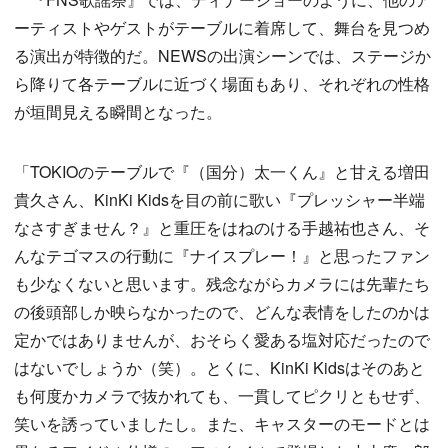
ーティストやゲストがテーブルに着席して、舞台を見つめ
る演出が特徴的だ。NEWSの出演シーンでは、ステージか
ら降りて各テーブルに近づく場面もあり、それぞれの性格
が垣間見える瞬間となった。
「TOKIOのテーブルで『（国分）太一くん』と甘える増田
貴久さん、KinKi Kidsを目の前に歌い『プレッシャー半端
なさすぎません？』と重圧をはねのける手越祐也さん、そ
んなテゴマスの行動に『ナイスプレー！』と思ったファン
も少なくないと思います。残念ながらカメラには先輩たち
の後頭部しか映らなかったので、どんな表情をしたのかは
定かではありませんが、おそらく愛ある塩対応だったので
はないでしょうか（笑）。とくに、KinKi Kidsはそのあと
も何度かカメラで抜かれても、一貫してピクリともせず、
笑いを誘っていましたし。また、キャスターのモードとは