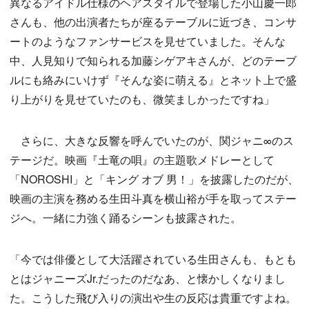
異なるアイドル仕様のヘアスタイルで登場した小山慶一郎
さんも、他の出演者たちが座るテーブルに近づき、コンサ
ートのようなファンサービスを見せていました。そんな
中、人見知りで知られる加藤シゲアキさんが、どのテーブ
ルにも絡みにいけず『そんな姿に萌える』とネット上で盛
り上がりを見せていたのも、微笑ましかったですね」
さらに、大きな反響を呼んでいたのが、関ジャニ∞のス
テージだ。映画『土竜の唄』の主題歌メドレーとして
「NOROSHI」と「キング オブ 男！」を披露したのだが、
映画の主演を務める生田斗真を横山裕が手を取ってステー
ジへ。一緒に力強く踊るシーンも披露された。
「今では俳優として大活躍されている生田さんも、もとも
とはジャニーズJr.だったのだなあ、と懐かしくなりまし
た。こうした飛び入りの演出や生の反応は貴重ですよね。