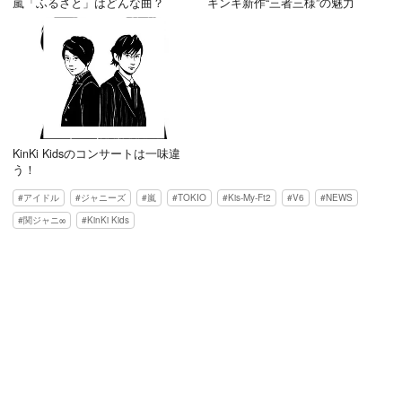
嵐「ふるさと」はどんな曲？
キンキ新作“三者三様”の魅力
KinKi Kidsのコンサートは一味違
う！
アイドル
ジャニーズ
嵐
TOKIO
Kis-My-Ft2
V6
NEWS
関ジャニ∞
KinKi Kids