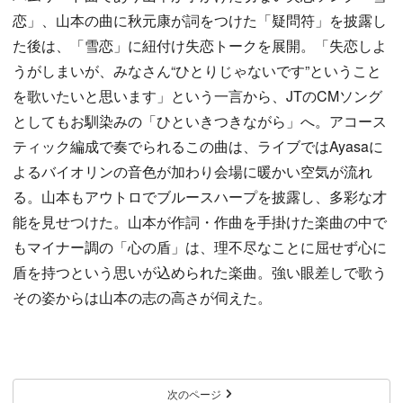
恋」、山本の曲に秋元康が詞をつけた「疑問符」を披露し
た後は、「雪恋」に紐付け失恋トークを展開。「失恋しよ
うがしまいが、みなさん“ひとりじゃないです”ということ
を歌いたいと思います」という一言から、JTのCMソング
としてもお馴染みの「ひといきつきながら」へ。アコース
ティック編成で奏でられるこの曲は、ライブではAyasaに
よるバイオリンの音色が加わり会場に暖かい空気が流れ
る。山本もアウトロでブルースハープを披露し、多彩な才
能を見せつけた。山本が作詞・作曲を手掛けた楽曲の中で
もマイナー調の「心の盾」は、理不尽なことに屈せず心に
盾を持つという思いが込められた楽曲。強い眼差しで歌う
その姿からは山本の志の高さが伺えた。
次のページ