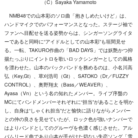
（C）Sayaka Yamamoto
NMB48での山本彩のソロ曲「抱きしめたいけど」は、
ハンドマイクでのパフォーマンスとなった。ステージ袖で
ファンへ目配せを送る姿勢からは、シンガーソングライタ
ーであると同時に“アイドルとしての山本彩”も垣間見せ
る。一転、TAKURO作曲の「BAD DAYS」では妖艶かつ抑
揚たっぷりにイントロを歌いロックシンガーとしての風格
を漂わせた。山本のバックバンドを務めるのは、小名川高
弘（Key,Gt）、草刈浩司（Gt）、SATOKO（Dr／FUZZY
CONTROL）、奥野翔太（Bass／WEAVER）、
Ayasa（Vn）という名の知れたメンバー。ライブ序盤の
MCにてバンドメンバーそれぞれに“担当”があることを明か
し、自身は“しゃくれ担当”だと愉快に語りながらメンバー
との仲の良さを見せていたが、ロック色が強いナンバーで
はよりバンドとしてのグルーヴを色濃く感じさせた。アル
バムリード曲であり山本が手がけた切ない失恋ソング「雪