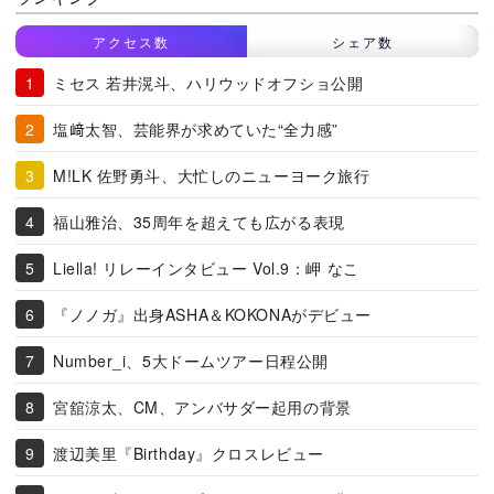
アクセス数
シェア数
ミセス 若井滉斗、ハリウッドオフショ公開
塩﨑太智、芸能界が求めていた“全力感”
M!LK 佐野勇斗、大忙しのニューヨーク旅行
福山雅治、35周年を超えても広がる表現
Liella! リレーインタビュー Vol.9：岬 なこ
『ノノガ』出身ASHA＆KOKONAがデビュー
Number_i、5大ドームツアー日程公開
宮舘涼太、CM、アンバサダー起用の背景
渡辺美里『Birthday』クロスレビュー