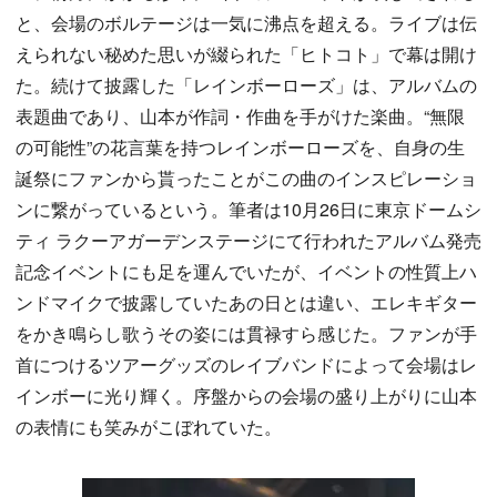
と、会場のボルテージは一気に沸点を超える。ライブは伝
えられない秘めた思いが綴られた「ヒトコト」で幕は開け
た。続けて披露した「レインボーローズ」は、アルバムの
表題曲であり、山本が作詞・作曲を手がけた楽曲。“無限
の可能性”の花言葉を持つレインボーローズを、自身の生
誕祭にファンから貰ったことがこの曲のインスピレーショ
ンに繋がっているという。筆者は10月26日に東京ドームシ
ティ ラクーアガーデンステージにて行われたアルバム発売
記念イベントにも足を運んでいたが、イベントの性質上ハ
ンドマイクで披露していたあの日とは違い、エレキギター
をかき鳴らし歌うその姿には貫禄すら感じた。ファンが手
首につけるツアーグッズのレイブバンドによって会場はレ
インボーに光り輝く。序盤からの会場の盛り上がりに山本
の表情にも笑みがこぼれていた。