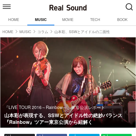
HOME
MUSIC
MOVIE
TECH
BOOK
HOME
MUSIC
コラム
山本彩、SSWとアイドルの二面性
『LIVE TOUR 2016～Rainbow～』東京公演レポート
山本彩が表現する、SSWとアイドル性の絶妙バランス
『Rainbow』ツアー東京公演から紐解く