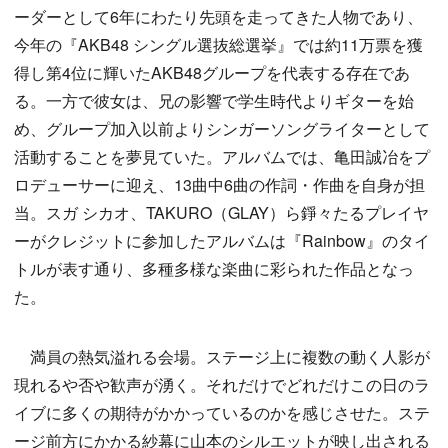
ーダーとして6年にわたり先頭を走ってきた人物であり、
今年の『AKB48 シングル選抜総選挙』では約11万票を獲
得し第4位に輝いたAKB48グループを代表する存在であ
る。一方で彼女は、兄の影響で学生時代よりギターを始
め、グループ加入以前よりシンガーソングライターとして
活動することを夢見ていた。アルバムでは、亀田誠冶をプ
ロデューサーに迎え、13曲中6曲の作詞・作曲を自身が担
当。スガ シカオ、TAKURO（GLAY）ら錚々たるプレイヤ
ーがクレジットに参加したアルバムは『Rainbow』のタイ
トルが表す通り、多種多様な楽曲に彩られた作品となっ
た。
満員の熱気溢れる会場。ステージ上に複数の動く人影が
現れるや否や歓声が湧く。それだけでどれだけこの日のラ
イブに多くの期待がかかっているのかを感じさせた。ステ
ージ前方にかかる紗幕に山本のシルエットが映し出される