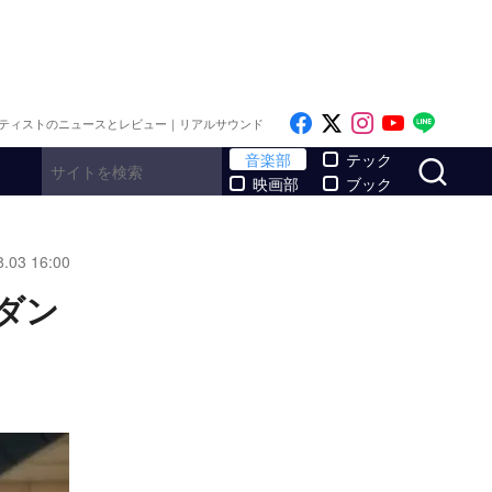
Like on Facebook
Follow on x
Follow on I
Follow o
Follo
ティストのニュースとレビュー｜リアルサウンド
サ
音楽部
テック
映画部
ブック
8.03 16:00
とダン