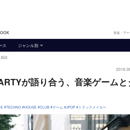
BOOK
音楽・アー
ース
ジャンル別
念鼎談
2016.0
LDPARTYが語り合う、音楽ゲーム
CE
TECHNO
HOUSE
CLUB
ゲーム
JPOP
トラックメイカー