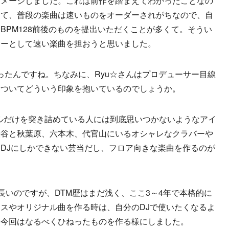
イメージしました。これは前作を踏まえてわかったことなの
って、普段の楽曲は速いものをオーダーされがちなので、自
BPM128前後のものを提出いただくことが多くて。そうい
サーとして速い楽曲を担おうと思いました。
ったんですね。ちなみに、Ryu☆さんはプロデューサー目線
についてどういう印象を抱いているのでしょうか。
ンルだけを突き詰めている人には到底思いつかないようなアイ
渋谷と秋葉原、六本木、代官山にいるオシャレなクラバーや
DJにしかできない芸当だし、フロア向きな楽曲を作るのが
歴こそ長いのですが、DTM歴はまだ浅く、ここ3～4年で本格的に
スやオリジナル曲を作る時は、自分のDJで使いたくなるよ
、今回はなるべくひねったものを作る様にしました。