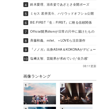
鈴木愛理、浴衣姿であざとさ全開ポーズ
ミセス 若井滉斗、ハリウッドオフショ公開
BE:FIRST『生：FIRST』に映る信頼関係
Official髭男dismが日常の只中に届けたもの
斉藤和義、milet、＝LOVEら注目新作
『ノノガ』出身ASHA＆KOKONAがデビュー
塩﨑太智、芸能界が求めていた“全力感”
08:11更新
画像ランキング