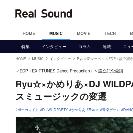
HOME
MUSIC
MOVIE
TECH
特集
インタビュー
コラム
連載
ニュ
HOME
MUSIC
インタビュー
Ryu☆新レーベル＜EDP＞設立記
＜EDP（EXITTUNES Dance Production）＞設立記念鼎談
Ryu☆×かめりあ×DJ WI
スミュージックの変遷
ボーカロイド
DJ WILDPARTY
かめりあ
Ryu☆
音楽ゲーム
DAN