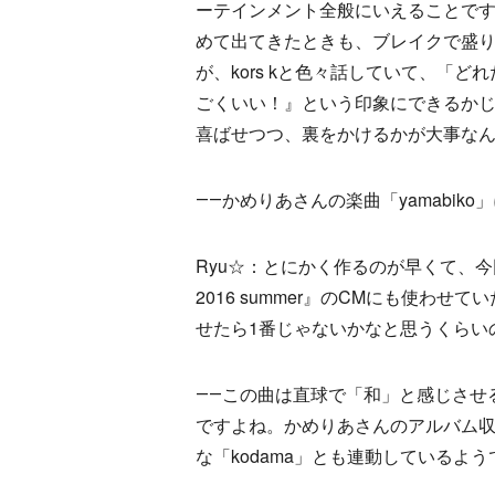
ーテインメント全般にいえることです
めて出てきたときも、ブレイクで盛
が、kors kと色々話していて、「
ごくいい！』という印象にできるか
喜ばせつつ、裏をかけるかが大事な
――かめりあさんの楽曲「yamabik
Ryu☆：とにかく作るのが早くて、今回の中
2016 summer』のCMにも使わ
せたら1番じゃないかなと思うくらい
――この曲は直球で「和」と感じさせ
ですよね。かめりあさんのアルバム
な「kodama」とも連動しているよ