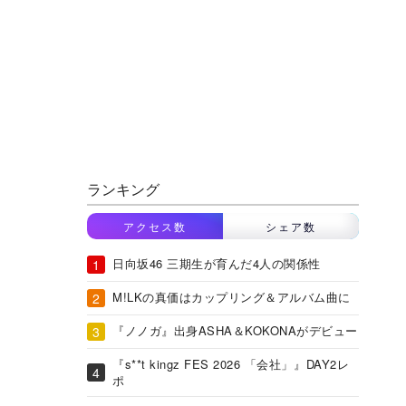
ランキング
アクセス数
シェア数
日向坂46 三期生が育んだ4人の関係性
M!LKの真価はカップリング＆アルバム曲に
『ノノガ』出身ASHA＆KOKONAがデビュー
『s**t kingz FES 2026 「会社」』DAY2レ
ポ