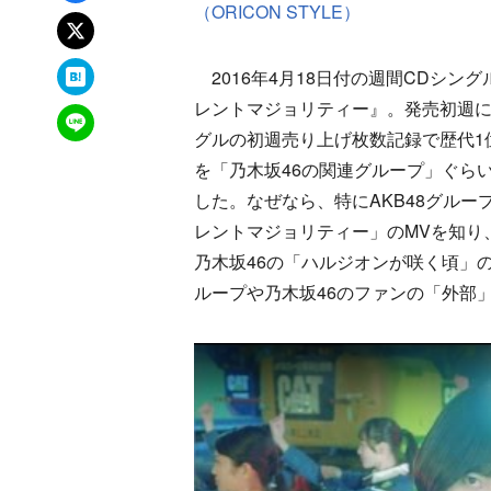
（ORICON STYLE）
xでポスト
はてなブックマーク
2016年4月18日付の週間CDシン
レントマジョリティー』。発売初週に2
LINEで送る
グルの初週売り上げ枚数記録で歴代1
を「乃木坂46の関連グループ」ぐら
した。なぜなら、特にAKB48グル
レントマジョリティー」のMVを知り
乃木坂46の「ハルジオンが咲く頃」の
ループや乃木坂46のファンの「外部