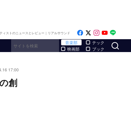
Like on Facebook
Follow on x
Follow on I
Follow o
Follo
ティストのニュースとレビュー｜リアルサウンド
サ
音楽部
テック
映画部
ブック
4.16 17:00
Vの創