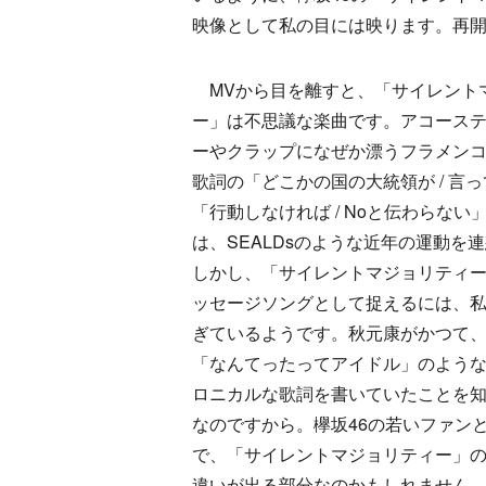
映像として私の目には映ります。再
MVから目を離すと、「サイレント
ー」は不思議な楽曲です。アコース
ーやクラップになぜか漂うフラメン
歌詞の「どこかの国の大統領が / 言
「行動しなければ / Noと伝わらない
は、SEALDsのような近年の運動を
しかし、「サイレントマジョリティ
ッセージソングとして捉えるには、
ぎているようです。秋元康がかつて
「なんてったってアイドル」のよう
ロニカルな歌詞を書いていたことを
なのですから。欅坂46の若いファン
で、「サイレントマジョリティー」
違いが出る部分なのかもしれません