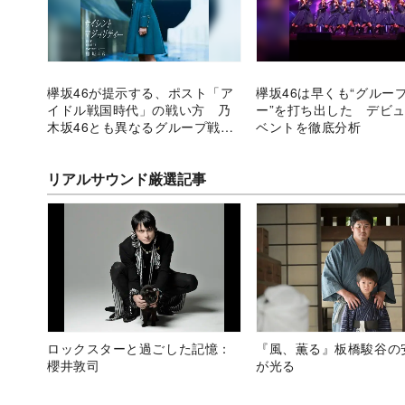
欅坂46が提示する、ポスト「ア
欅坂46は早くも“グルー
イドル戦国時代」の戦い方 乃
ー”を打ち出した デビ
木坂46とも異なるグループ戦略
ベントを徹底分析
を読む
リアルサウンド厳選記事
ロックスターと過ごした記憶：
『風、薫る』板橋駿谷の
櫻井敦司
が光る