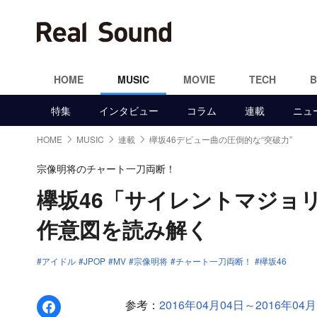
HOME
MUSIC
MOVIE
TECH
特集
インタビュー
コラム
連載
ニュ
HOME
MUSIC
連載
欅坂46デビュー曲の圧倒的な“突破力”
宗像明将のチャート一刀両断！
欅坂46「サイレントマジョ
作意図を読み解く
アイドル
JPOP
MV
宗像明将
チャート一刀両断！
欅坂46
Facebookでシェア
参考：
2016年04月04日～2016年