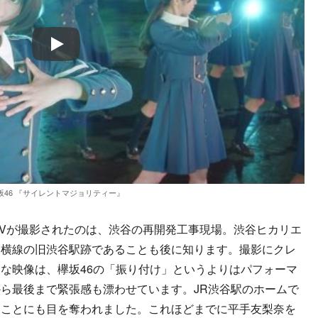
Play
坂46 『サイレントマジョリティー』
Vが撮影されたのは、渋谷の再開発工事現場。渋谷ヒカリエ
東横線の旧渋谷駅跡であることも後に知ります。撮影にクレ
な映像は、欅坂46の「振り付け」というよりはパフォーマ
ら最後まで緊張感も漂わせています。JR渋谷駅のホームで
ることにも目を奪われました。これほどまでに平手友梨奈を