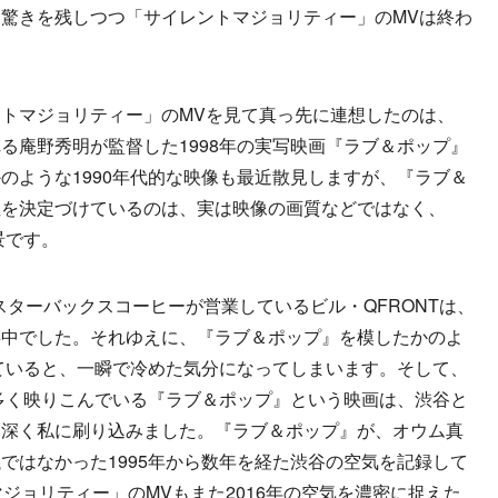
驚きを残しつつ「サイレントマジョリティー」のMVは終わ
トマジョリティー」のMVを見て真っ先に連想したのは、
る庵野秀明が監督した1998年の実写映画『ラブ＆ポップ』
のような1990年代的な映像も最近散見しますが、『ラブ＆
性を決定づけているのは、実は映像の画質などではなく、
景です。
スターバックスコーヒーが営業しているビル・QFRONTは、
事中でした。それゆえに、『ラブ＆ポップ』を模したかのよ
っていると、一瞬で冷めた気分になってしまいます。そして、
が多く映りこんでいる『ラブ＆ポップ』という映画は、渋谷と
に深く私に刷り込みました。『ラブ＆ポップ』が、オウム真
ではなかった1995年から数年を経た渋谷の空気を記録して
ジョリティー」のMVもまた2016年の空気を濃密に捉えた