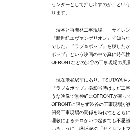
センターとして押し出すのか、という
ります。
渋谷と再開発工事現場。「サイレン
『新世紀エヴァンゲリオン』で知られ
でした。『ラブ＆ポップ』を模したか
ポップ』という映画の中で真に時代
QFRONTなどの渋谷の工事現場の風
現在渋谷駅前にあり、TSUTAYAや
『ラブ＆ポップ』撮影当時はまだ工
うな映像で無神経にQFRONTが写
QFRONTに限らず渋谷の工事現場
開発工事現場の関係を時代性ととも
理教によるテロがいつ起きても不思議
いるように、欅坂46の「サイレントマ