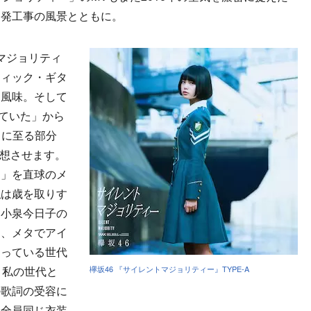
開発工事の風景とともに。
マジョリティ
ティック・ギタ
コ風味。そして
っていた」から
」に至る部分
連想させます。
ー」を直球のメ
私は歳を取りす
、小泉今日子の
な、メタでアイ
知っている世代
と私の世代と
欅坂46 『サイレントマジョリティー』TYPE-A
の歌詞の受容に
。全員同じ衣装