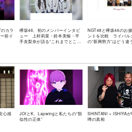
プのカラ
欅坂46、初のメンバーインタビ
NGT48と欅坂46のお
ュー前イ
ュー 上村莉菜・鈴本美愉・平
ントを比較 ライバル
手友梨奈が語る“これまでとこれ
の“新興勢力”はどう違
から”
安心感
JOIとK、Lapwingと私たちの“類
SHINTANI × ISHIY
似性の正体”
噂の真相