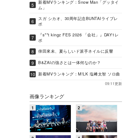
新着MVランキング：Snow Man「グッタイ
ム」
スガ シカオ、30周年記念BUNTAIライブレ
ポ
『s**t kingz FES 2026 「会社」』DAY1レ
ポ
倖田來未、夏らしいド派手ネイルに反響
B&ZAIの強さとは一体何なのか？
新着MVランキング：M!LK 塩﨑太智 ソロ曲
09:11更新
画像ランキング