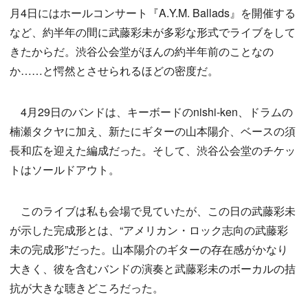
月4日にはホールコンサート『A.Y.M. Ballads』を開催する
など、約半年の間に武藤彩未が多彩な形式でライブをして
きたからだ。渋谷公会堂がほんの約半年前のことなの
か……と愕然とさせられるほどの密度だ。
4月29日のバンドは、キーボードのnishi-ken、ドラムの
楠瀬タクヤに加え、新たにギターの山本陽介、ベースの須
長和広を迎えた編成だった。そして、渋谷公会堂のチケッ
トはソールドアウト。
このライブは私も会場で見ていたが、この日の武藤彩未
が示した完成形とは、“アメリカン・ロック志向の武藤彩
未の完成形”だった。山本陽介のギターの存在感がかなり
大きく、彼を含むバンドの演奏と武藤彩未のボーカルの拮
抗が大きな聴きどころだった。