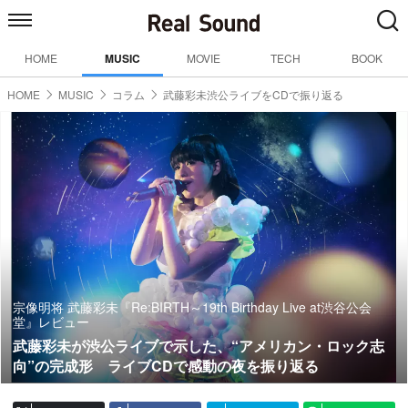
HOME
MUSIC
MOVIE
TECH
BOOK
HOME
MUSIC
コラム
武藤彩未渋公ライブをCDで振り返る
宗像明将 武藤彩未『Re:BIRTH～19th Birthday Live at渋谷公会
堂』レビュー
武藤彩未が渋公ライブで示した、“アメリカン・ロック志
向”の完成形 ライブCDで感動の夜を振り返る