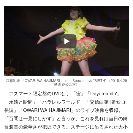
Play
武藤彩未 「OWARI WA HAJIMARI」 from Special Live "BIRTH" （2015.4.29
at 渋谷公会堂）
アスマート限定盤のDVDは、「宙」「Daydreamin'」
「永遠と瞬間」「パラレルワールド」「交信曲第1番変ロ
長調」「OWARI WA HAJIMARI」のライブ映像を収録。
「百聞は一見にしかず」と言うが、これを見れば当日の舞
台装置の豪華さが把握できる。ステージに吊るされた大小