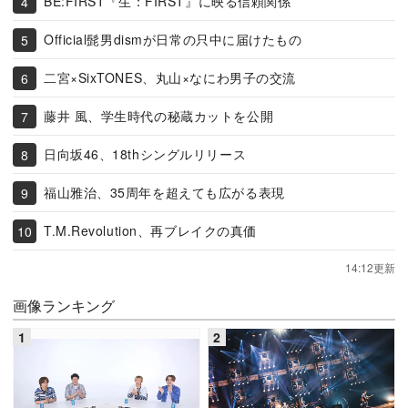
BE:FIRST『生：FIRST』に映る信頼関係
Official髭男dismが日常の只中に届けたもの
二宮×SixTONES、丸山×なにわ男子の交流
藤井 風、学生時代の秘蔵カットを公開
日向坂46、18thシングルリリース
福山雅治、35周年を超えても広がる表現
T.M.Revolution、再ブレイクの真価
14:12更新
画像ランキング