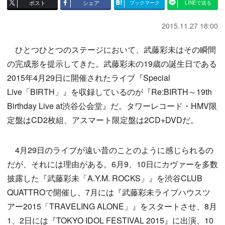
ポスト
シェア
ブックマーク
LINEで送る
2015.11.27 18:00
ひとつひとつのステージにおいて、武藤彩未はその瞬間
の完成形を提示してきた。武藤彩未の19歳の誕生日である
2015年4月29日に開催されたライブ『Special
Live「BIRTH」』を収録しているのが『Re:BIRTH～19th
Birthday Live at渋谷公会堂』だ。タワーレコード・HMV限
定盤はCD2枚組、アスマート限定盤は2CD+DVDだ。
4月29日のライブが遠い昔のことのように感じられるの
だが、それには理由がある。6月9、10日にカヴァーを多数
披露した『武藤彩未「A.Y.M. ROCKS」』を渋谷CLUB
QUATTROで開催し、7月には『武藤彩未ライブハウスツ
アー2015「TRAVELING ALONE」』をスタートさせ、8月
1、2日には『TOKYO IDOL FESTIVAL 2015』に出演、10