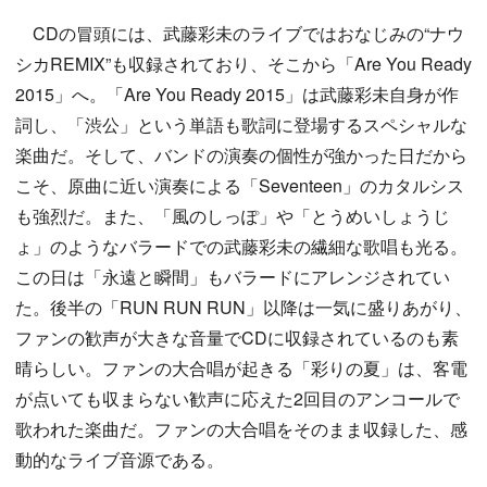
CDの冒頭には、武藤彩未のライブではおなじみの“ナウ
シカREMIX”も収録されており、そこから「Are You Ready
2015」へ。「Are You Ready 2015」は武藤彩未自身が作
詞し、「渋公」という単語も歌詞に登場するスペシャルな
楽曲だ。そして、バンドの演奏の個性が強かった日だから
こそ、原曲に近い演奏による「Seventeen」のカタルシス
も強烈だ。また、「風のしっぽ」や「とうめいしょうじ
ょ」のようなバラードでの武藤彩未の繊細な歌唱も光る。
この日は「永遠と瞬間」もバラードにアレンジされてい
た。後半の「RUN RUN RUN」以降は一気に盛りあがり、
ファンの歓声が大きな音量でCDに収録されているのも素
晴らしい。ファンの大合唱が起きる「彩りの夏」は、客電
が点いても収まらない歓声に応えた2回目のアンコールで
歌われた楽曲だ。ファンの大合唱をそのまま収録した、感
動的なライブ音源である。