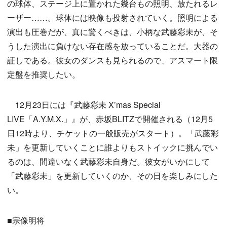
の球体、ステージ上に置かれた幾台もの照明、放たれるレ
ーザー……。球体には映像も投射されていく。照明による
演出も圧巻だが、真に驚くべきは、小柄な武藤彩未が、そ
うした演出に負けない存在感を放っていることだ。大器の
証しである。彼女のダンスも見られるので、アスマート限
定盤を推奨したい。
12月23日には『武藤彩未 X’mas Special
LIVE「A.Y.M.X.」』が、赤坂BLITZで開催される（12月5
日12時より、チケットの一般販売がスタート）。「武藤彩
未」を更新していくことに誰よりもストイックに挑んでい
るのは、間違いなく武藤彩未自身だ。彼女がいかにして
「武藤彩未」を更新していくのか、その日を楽しみにした
い。
■宗像明将