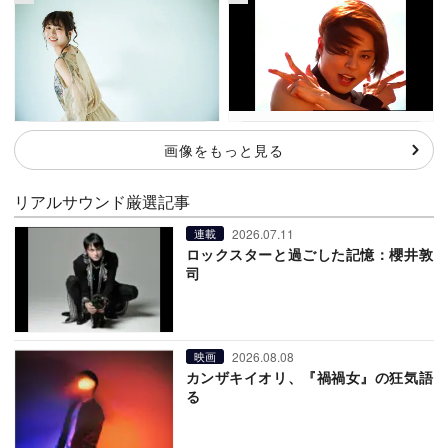
画像をもっと見る
リアルサウンド厳選記事
2026.07.11
連載
ロックスターと過ごした記憶：櫻井敦
司
2026.08.08
映画
カンザキイオリ、『禍禍女』の狂気語
る