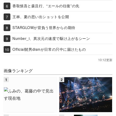
香取慎吾と森且行、“エールの往復”の先
王林、夏の思い出ショットを公開
STARGLOWが背負う世界からの期待
Number_i、異次元の速度で駆け上がるシーン
Official髭男dismが日常の只中に届けたもの
10:12更新
画像ランキング