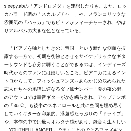
sleepy.abの「アンドロメダ」を連想したりも。また、ロッ
カバラード調の「スカルプチャー」や、メランコリックな
雰囲気の「ハッカ」でもピアノがフィーチャーされ、やは
りアルバムの大きな色となっている。
「ピアノを軸としたきのこ帝国」という新たな側面を披
露する一方で、初期を彷彿とさせるサイケデリックなギタ
ーサウンドも存分に聴くことができるのは、インディーズ
時代からのファンには嬉しいところ。ピアニカによるイン
トロからして、フィッシュマンズ～あらかじめ決められた
恋人たちへの系譜に連なるダブ風ナンバー「夏の夜の街」
のアウトロでは轟音ギターがかき鳴らされ、アップテンポ
の「35℃」も後半のスネアロールと共に空間を埋め尽く
していくギターが印象的。浮遊感たっぷりの「ドライブ」
や、本作の中では最もオルタナ感があり、録音も生々しい
「YOUTHFUL ANGER」で聴くことのできるファズギタ