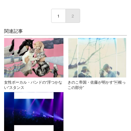
1
2
(current)
関連記事
女性ボーカル・バンドの“浮つかな
きのこ帝国・佐藤が明かす”根っ
い”スタンス
この部分”