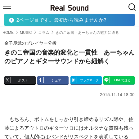
2ページ目です。最初から読みませんか?
HOME
MUSIC
MOVIE
TECH
BOOK
HOME
MUSIC
コラム
きのこ帝国・あーちゃんの魅力に迫る
金子厚武のプレイヤー分析
きのこ帝国の音楽的変化と一貫性 あーちゃん
のピアノとギターサウンドから紐解く
ポスト
シェア
ブックマーク
LINEで送る
2015.11.14 18:00
もちろん、ボトムをしっかり引き締めるリズム隊や、佐
藤によるアウトロのギターソロにはオルタナな質感も残っ
ていて、個人的にはバンドがリスペクトを表明している