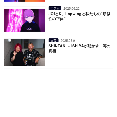
2025.06.22
コラム
JOIとK、Lapwingと私たちの“類似
性の正体”
2025.08.01
文芸
SHINTANI × ISHIYAが明かす、噂の
真相