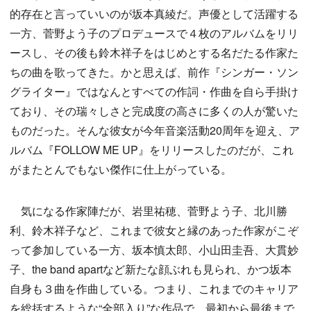
的存在と言っていいのが坂本真綾だ。声優として活躍する
一方、菅野よう子のプロデュースで４枚のアルバムをリリ
ースし、その後も鈴木祥子をはじめとする名だたる作家た
ちの曲を歌ってきた。かと思えば、前作『シンガー・ソン
グライター』ではなんとすべての作詞・作曲を自ら手掛け
ており、その瑞々しさと完成度の高さに多くの人が驚いた
ものだった。そんな彼女が今年音楽活動20周年を迎え、ア
ルバム『FOLLOW ME UP』をリリースしたのだが、これ
がまたとんでもない傑作に仕上がっている。
気になる作家陣だが、岩里祐穂、菅野よう子、北川勝
利、鈴木祥子など、これまで彼女と縁のあった作家がこぞ
って参加している一方、坂本慎太郎、小山田圭吾、大貫妙
子、the band apartなど新たな顔ぶれも見られ、かつ坂本
自身も３曲を作曲している。つまり、これまでのキャリア
を総括するような“全部入り”な作品で、最初から最後まで