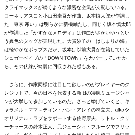
クライマックスが続くような濃密な空気が支配している。
コーネリアスこと小山田圭吾が作曲、坂本慎太郎が作詞し
た「東京 寒い」は明らかに新機軸だし、同じく坂本慎太郎
が作詞した「かすかなメロディ」は作曲がさかいゆうとい
う異色のタッグが実現した。大貫妙子の「はじまりの海」
は軽やかなポップスだが、坂本は以前大貫が在籍していた
シュガーベイブの「DOWN TOWN」をカバーしていたか
ら、その伏線が綺麗に回収された感もある。
さらに、作家同様に注目して欲しいのがプレイヤーのク
レジットで、今の日本を代表する新旧の凄腕ミュージシャ
ンが大挙して参加しているのだ。ざっと挙げていくと、キ
ャラメル・ママ～ティン・パン・アレイの林立夫、aikoや
オリジナル・ラブをサポートする佐野康夫、リトル・クリ
ーチャーズの鈴木正人、元ジューシィ・フルーツでフリッ
パーズ・ギターのアルバムにも参加した沖山優司、桑田圭