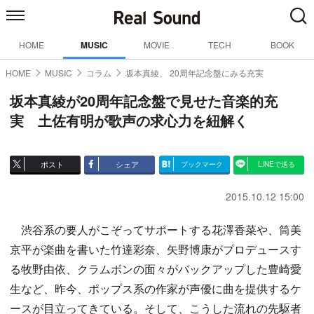
HOME
MUSIC
MOVIE
TECH
BOOK
HOME
MUSIC
コラム
坂本真綾、 20周年記念盤にみる充実
坂本真綾が20周年記念盤で見せた音楽的充
実 土佐有明が歌声の求心力を紐解く
ポスト
シェア
ブックマーク
LINEで送る
2015.10.12 15:00
渋谷系の要人がこぞってサポートする花澤香菜や、筒美
京平が楽曲を書いた竹達彩奈、矢野博康がプロデュースす
る牧野由依、クラムボンの面々がバックアップした豊崎愛
生など、昨今、ポップス系の作家が声優に曲を提供するケ
ースが目立ってきている。そして、こうした流れの先駆者