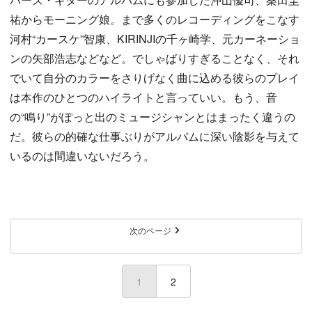
祐からモーニング娘。まで多くのレコーディングをこなす
河村“カースケ”智康、KIRINJIの千ヶ崎学、元カーネーショ
ンの矢部浩志などなど。でしゃばりすぎることなく、それ
でいて自分のカラーをさりげなく曲に込める彼らのプレイ
は本作のひとつのハイライトと言っていい。もう、音
の“鳴り”がぽっと出のミュージシャンとはまったく違うの
だ。彼らの的確な仕事ぶりがアルバムに深い陰影を与えて
いるのは間違いないだろう。
次のページ
1
(current)
2