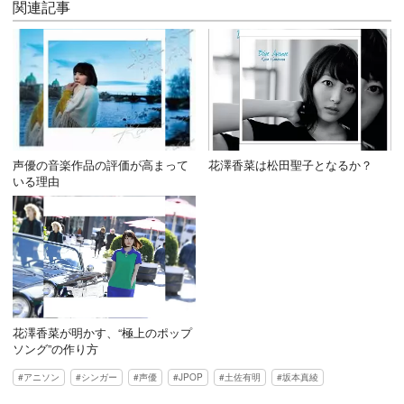
関連記事
声優の音楽作品の評価が高まって
花澤香菜は松田聖子となるか？
いる理由
花澤香菜が明かす、“極上のポップ
ソング”の作り方
アニソン
シンガー
声優
JPOP
土佐有明
坂本真綾