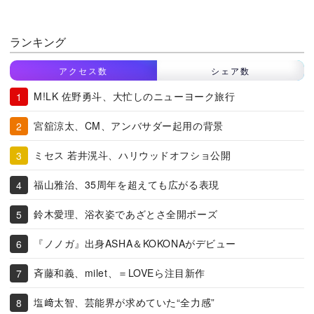
ランキング
アクセス数
シェア数
M!LK 佐野勇斗、大忙しのニューヨーク旅行
宮舘涼太、CM、アンバサダー起用の背景
ミセス 若井滉斗、ハリウッドオフショ公開
福山雅治、35周年を超えても広がる表現
鈴木愛理、浴衣姿であざとさ全開ポーズ
『ノノガ』出身ASHA＆KOKONAがデビュー
斉藤和義、milet、＝LOVEら注目新作
塩﨑太智、芸能界が求めていた“全力感”