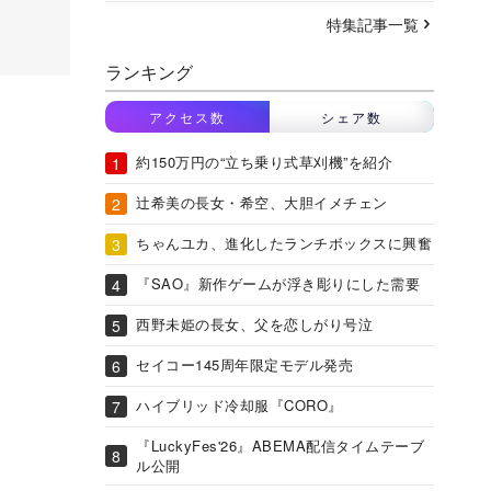
特集記事一覧
ランキング
アクセス数
シェア数
約150万円の“立ち乗り式草刈機”を紹介
辻希美の長女・希空、大胆イメチェン
ちゃんユカ、進化したランチボックスに興奮
『SAO』新作ゲームが浮き彫りにした需要
西野未姫の長女、父を恋しがり号泣
セイコー145周年限定モデル発売
ハイブリッド冷却服『CORO』
『LuckyFes'26』ABEMA配信タイムテーブ
ル公開