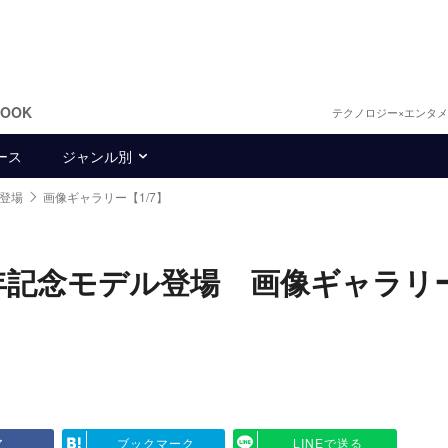
BOOK
テクノロジー×エンタ
ース
ジャンル別
登場
画像ギャラリー【1/7】
年記念モデル登場 画像ギャラリ
ア
ブックマーク
LINEで送る