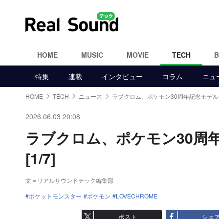
HOME
MUSIC
MOVIE
TECH
特集
連載
インタビュー
コラム
ニュ
HOME
TECH
ニュース
ラブクロム、ポケモン30周年記念モデル
2026.06.03 20:08
ラブクロム、ポケモン30周
[1/7]
文＝リアルサウンドテック編集部
ポケットモンスター
ポケモン
LOVECHROME
ポスト
シェ