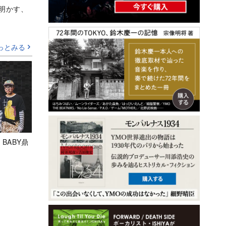
Aが明かす、
っとみる
 BABY鼎