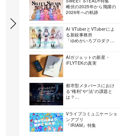
SWEET STEADY特集
雌伏の2025年から飛躍の
2026年への軌跡
AI VTuberとVTuberによ
る新鋭事務所
「ゆめかいろプロダクシ
ョン」の挑戦に迫る
AIガジェットの新星・
iFLYTEKの真実
都市型メタバースにおけ
る“権利”や“法”の課題と
は？
バーチャルシティコンソ
ーシアムの挑戦に迫る
Vライブコミュニケーショ
ンアプリ
『IRIAM』特集