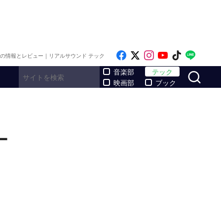
Like on Facebook
Follow on x
Follow on Inst
Follow on Y
Follow on
Follo
メの情報とレビュー｜リアルサウンド テック
サ
音楽部
テック
映画部
ブック
ー