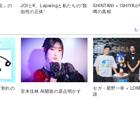
女』の
JOIとK、Lapwingと私たちの“類
SHINTANI × ISHIY
似性の正体”
噂の真相
も
音割れの
セガ・星野一幸 × LOM
宮本佳林 AI開発の原点明かす
談