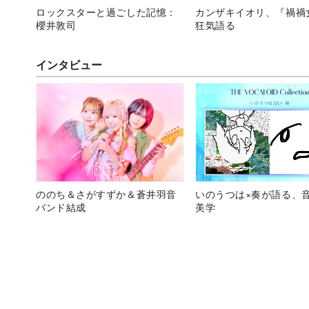
ロックスターと過ごした記憶：
カンザキイオリ、『禍禍
櫻井敦司
狂気語る
インタビュー
ののち＆さがすずか＆蒼井羽音
いのうつは×奏が語る、
バンド結成
美学