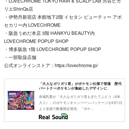
・LOVECHROME TOKYO HAIR & SCALP LAB 渋谷ヒカ
リエShinQs店
・伊勢丹新宿店 本館地下2階 イセタン ビューティー アポ
セカリー内 LOVECHROME
・阪急うめだ本店 3階 HANKYU BEAUTY内
LOVECHROME POPUP SHOP
・博多阪急 1階 LOVECHROME POPUP SHOP
・一部取扱店舗
公式オンラインストア：https://lovechrome.jp/
「大人なガリガリ君」がポケモン仕様で登場 歴代
パートナーポケモンが集結したデザインに
赤城乳業が「大人なガリガリ君もぎたてぶどう（6本
入り）」のポケモンキャンペーンパッケージを6月1日
より全国で数量限定発売。『ポケ…