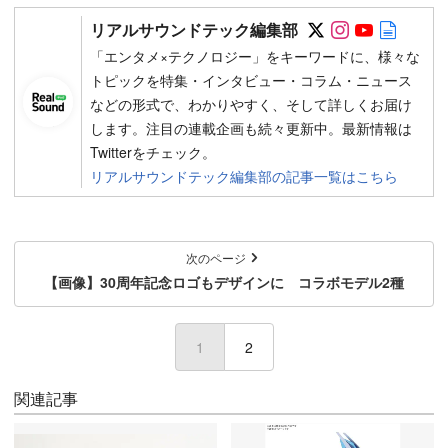
Follow on SN
Follow on 
Follow 
Autho
リアルサウンドテック編集部
「エンタメ×テクノロジー」をキーワードに、様々な
トピックを特集・インタビュー・コラム・ニュース
などの形式で、わかりやすく、そして詳しくお届け
します。注目の連載企画も続々更新中。最新情報は
Twitterをチェック。
リアルサウンドテック編集部の記事一覧はこちら
次のページ
【画像】30周年記念ロゴもデザインに コラボモデル2種
1
2
関連記事