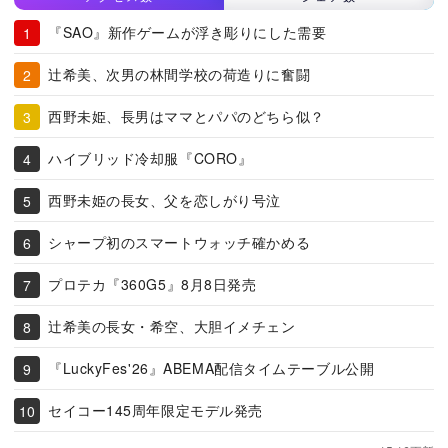
『SAO』新作ゲームが浮き彫りにした需要
辻希美、次男の林間学校の荷造りに奮闘
西野未姫、長男はママとパパのどちら似？
ハイブリッド冷却服『CORO』
西野未姫の長女、父を恋しがり号泣
シャープ初のスマートウォッチ確かめる
プロテカ『360G5』8月8日発売
辻希美の長女・希空、大胆イメチェン
『LuckyFes'26』ABEMA配信タイムテーブル公開
セイコー145周年限定モデル発売