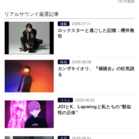
15:16更新
リアルサウンド厳選記事
2026.07.11
連載
ロックスターと過ごした記憶：櫻井敦
司
2026.08.08
映画
カンザキイオリ、『禍禍女』の狂気語
る
2025.06.22
コラム
JOIとK、Lapwingと私たちの“類似
性の正体”
2025.08.01
文芸