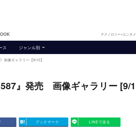
BOOK
テクノロジー×エンタ
ース
ジャンル別
画像ギャラリー【9/10】
 3587』発売 画像ギャラリー [9/1
ア
ブックマーク
LINEで送る