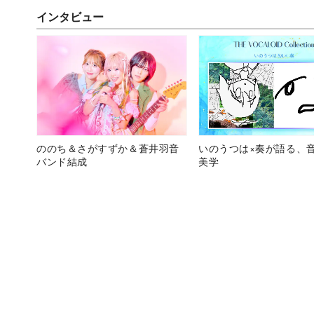
インタビュー
ののち＆さがすずか＆蒼井羽音
いのうつは×奏が語る、
バンド結成
美学