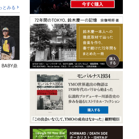
っとみる
 BABY鼎