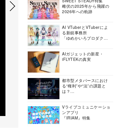
SWEET STEADY特集
雌伏の2025年から飛躍の
2026年への軌跡
AI VTuberとVTuberによ
る新鋭事務所
「ゆめかいろプロダクシ
ョン」の挑戦に迫る
AIガジェットの新星・
iFLYTEKの真実
都市型メタバースにおけ
る“権利”や“法”の課題と
は？
バーチャルシティコンソ
ーシアムの挑戦に迫る
Vライブコミュニケーショ
ンアプリ
『IRIAM』特集