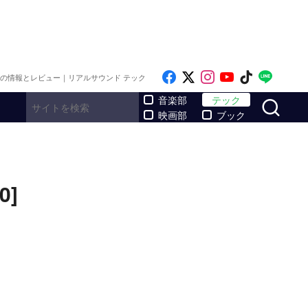
Like on Facebook
Follow on x
Follow on Inst
Follow on Y
Follow on
Follo
メの情報とレビュー｜リアルサウンド テック
サ
音楽部
テック
映画部
ブック
0]