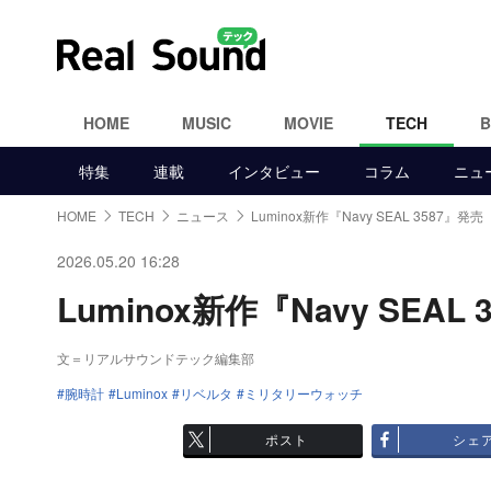
HOME
MUSIC
MOVIE
TECH
特集
連載
インタビュー
コラム
ニュ
HOME
TECH
ニュース
Luminox新作『Navy SEAL 3587』発売
2026.05.20 16:28
Luminox新作『Navy SEAL
文＝リアルサウンドテック編集部
腕時計
Luminox
リベルタ
ミリタリーウォッチ
ポスト
シェ