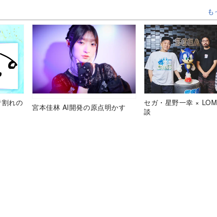
も
音割れの
セガ・星野一幸 × LOM
宮本佳林 AI開発の原点明かす
談