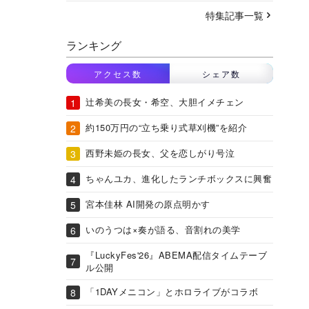
特集記事一覧
ランキング
アクセス数
シェア数
辻希美の長女・希空、大胆イメチェン
約150万円の“立ち乗り式草刈機”を紹介
西野未姫の長女、父を恋しがり号泣
ちゃんユカ、進化したランチボックスに興奮
宮本佳林 AI開発の原点明かす
いのうつは×奏が語る、音割れの美学
『LuckyFes'26』ABEMA配信タイムテーブ
ル公開
「1DAYメニコン」とホロライブがコラボ