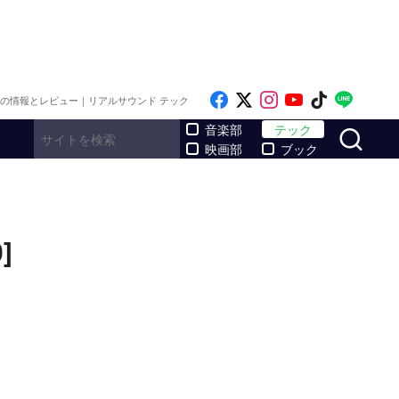
Like on Facebook
Follow on x
Follow on Inst
Follow on Y
Follow on
Follo
メの情報とレビュー｜リアルサウンド テック
サ
音楽部
テック
映画部
ブック
]