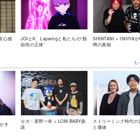
安心感
JOIとK、Lapwingと私たちの“類
SHINTANI × ISHIY
似性の正体”
噂の真相
も
セガ・星野一幸 × LOM BABY鼎
ストリーミング時代の
明かす
談
と価値