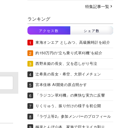
特集記事一覧
ランキング
アクセス数
シェア数
東海オンエア としみつ、高級腕時計を紹介
約150万円の“立ち乗り式草刈機”を紹介
西野未姫の長女、父を恋しがり号泣
辻希美の長女・希空、大胆イメチェン
宮本佳林 AI開発の原点明かす
「ラジコン草刈機」の爽快な実力に反響
りくりゅう、振り付けの様子を初公開
『ラヴ上等2』参加メンバーのプロフィール
極楽とんぼ山本、家族で巨大スイカ割り