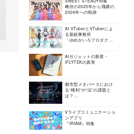
SWEET STEADY特集
雌伏の2025年から飛躍の
2026年への軌跡
AI VTuberとVTuberによ
る新鋭事務所
「ゆめかいろプロダクシ
ョン」の挑戦に迫る
AIガジェットの新星・
iFLYTEKの真実
都市型メタバースにおけ
る“権利”や“法”の課題と
は？
バーチャルシティコンソ
ーシアムの挑戦に迫る
Vライブコミュニケーショ
ンアプリ
『IRIAM』特集