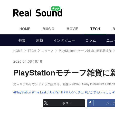
HOME
MUSIC
MOVIE
TECH
特集
連載
インタビュー
コラム
ニュ
HOME
TECH
ニュース
PlayStationモチーフ雑貨に新商品追加
2026.04.08 18:18
PlayStationモチーフ雑貨
文＝リアルサウンドテック編集部、画像＝©2026 Sony Interactive Entertainm
PlayStation
The Last of Us Part II
サルゲッチュ
どこでもいっしょ
ポスト
シェ