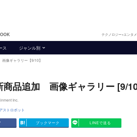
BOOK
テクノロジー×エンタ
ース
ジャンル別
画像ギャラリー【9/10】
に新商品追加 画像ギャラリー [9/10
ent Inc.
アストロボット
ア
ブックマーク
LINEで送る