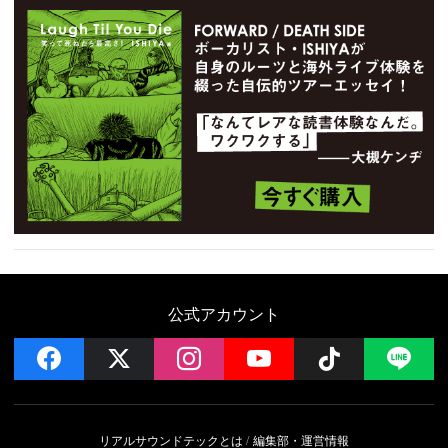
公式アカウント
facebook
x
instagram
YouTube
Follow on 
LI
リアルサウンドテックとは
編集部・運営情報