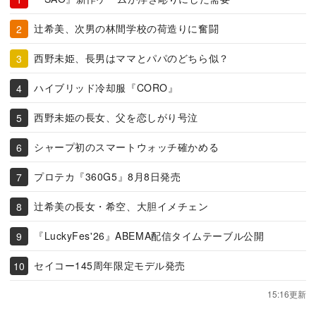
辻希美、次男の林間学校の荷造りに奮闘
西野未姫、長男はママとパパのどちら似？
ハイブリッド冷却服『CORO』
西野未姫の長女、父を恋しがり号泣
シャープ初のスマートウォッチ確かめる
プロテカ『360G5』8月8日発売
辻希美の長女・希空、大胆イメチェン
『LuckyFes'26』ABEMA配信タイムテーブル公開
セイコー145周年限定モデル発売
15:16更新