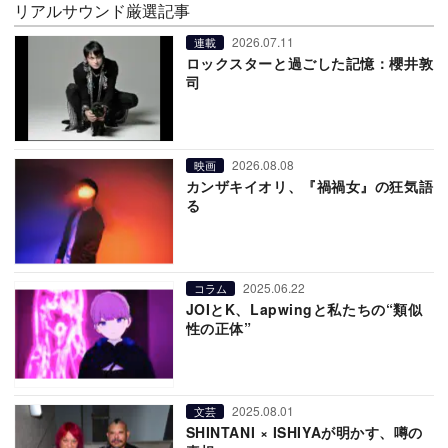
リアルサウンド厳選記事
2026.07.11
連載
ロックスターと過ごした記憶：櫻井敦
司
2026.08.08
映画
カンザキイオリ、『禍禍女』の狂気語
る
2025.06.22
コラム
JOIとK、Lapwingと私たちの“類似
性の正体”
2025.08.01
文芸
SHINTANI × ISHIYAが明かす、噂の