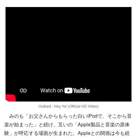
Outkast - Hey Ya! (Official HD Video)
みのも「お父さんからもらった白いiPodで、そこから音
楽が始まった」と続け、互いの「Apple製品と音楽の原体
験」が呼応する場面が生まれた。Appleとの関係は今も続