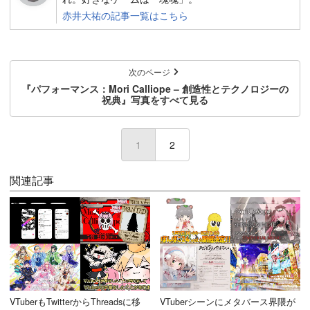
赤井大祐の記事一覧はこちら
次のページ
『パフォーマンス：Mori Calliope – 創造性とテクノロジーの
祝典』写真をすべて見る
1
2
関連記事
VTuberもTwitterからThreadsに移
VTuberシーンにメタバース界隈が