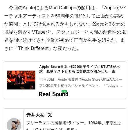
今回のAppleによるMori Calliopeの起用は、「Appleがバ
ーチャルアーティストを50周年の“顔”として正面から認め
た瞬間」として記憶されるかもしれない。2次元と3次元の
境界を溶かすVTuberと、テクノロジーと人間の創造性の境
界を問い続けてきた企業が初めて正面から手を組んだ、ま
さに「Think Different」な夜だった。
Apple Store日本上陸20周年ライブにSTUTSが出
演 豪華ゲストとともに表参道を湧かせた一夜
11月30日、Apple 表参道でApple Store GINZAのオー
プン20周年を祝うスペシャルイベント、「Today a…
Follow on SNS
赤井大祐
フリーランスの編集者/ライター。1994年、東京生ま
れ。好きなゲームは「塊魂」。