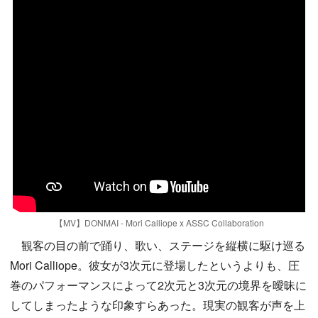
【MV】DONMAI - Mori Calliope x ASSC Collaboration
観客の目の前で踊り、歌い、ステージを縦横に駆け巡る
Mori Calliope。彼女が3次元に登場したというよりも、圧
巻のパフォーマンスによって2次元と3次元の境界を曖昧に
してしまったような印象すらあった。現実の観客が声を上