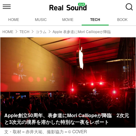
HOME
MUSIC
MOVIE
TECH
BOOK
HOME
TECH
コラム
Apple 表参道にMori Calliopeが降臨
Apple創立50周年、表参道にMori Calliopeが降臨 2次元
と3次元の境界を溶かした特別な一夜をレポート
文・取材＝赤井大祐
、撮影協力＝© COVER