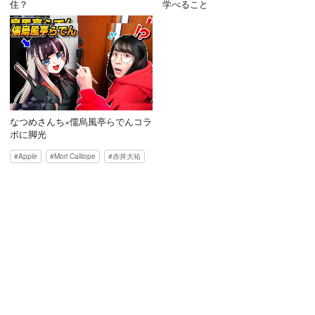
住？
学べること
なつめさんち×儒烏風亭らでんコラ
ボに脚光
Apple
Mori Calliope
赤井大祐