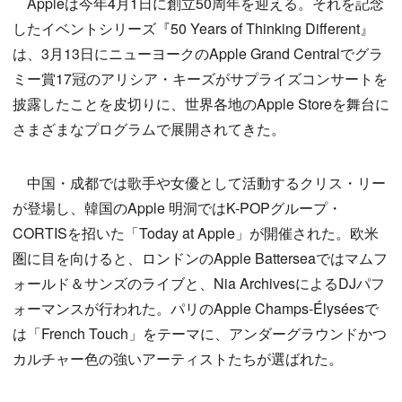
Appleは今年4月1日に創立50周年を迎える。それを記念
したイベントシリーズ『50 Years of Thinking Different』
は、3月13日にニューヨークのApple Grand Centralでグラ
ミー賞17冠のアリシア・キーズがサプライズコンサートを
披露したことを皮切りに、世界各地のApple Storeを舞台に
さまざまなプログラムで展開されてきた。
中国・成都では歌手や女優として活動するクリス・リー
が登場し、韓国のApple 明洞ではK-POPグループ・
CORTISを招いた「Today at Apple」が開催された。欧米
圏に目を向けると、ロンドンのApple Batterseaではマムフ
ォールド＆サンズのライブと、Nia ArchivesによるDJパフ
ォーマンスが行われた。パリのApple Champs-Élyséesで
は「French Touch」をテーマに、アンダーグラウンドかつ
カルチャー色の強いアーティストたちが選ばれた。