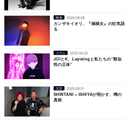
2026.08.08
映画
カンザキイオリ、『禍禍女』の狂気語
る
2025.06.22
コラム
JOIとK、Lapwingと私たちの“類似
性の正体”
2025.08.01
文芸
SHINTANI × ISHIYAが明かす、噂の
真相