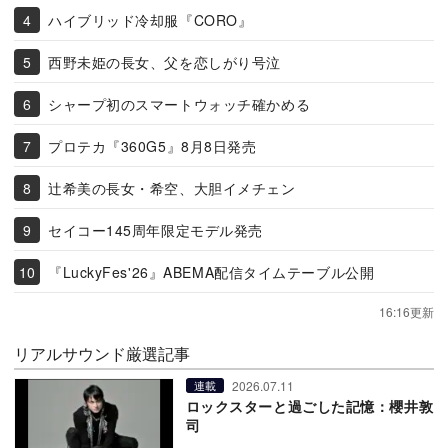
ハイブリッド冷却服『CORO』
西野未姫の長女、父を恋しがり号泣
シャープ初のスマートウォッチ確かめる
プロテカ『360G5』8月8日発売
辻希美の長女・希空、大胆イメチェン
セイコー145周年限定モデル発売
『LuckyFes'26』ABEMA配信タイムテーブル公開
16:16更新
リアルサウンド厳選記事
2026.07.11
連載
ロックスターと過ごした記憶：櫻井敦
司