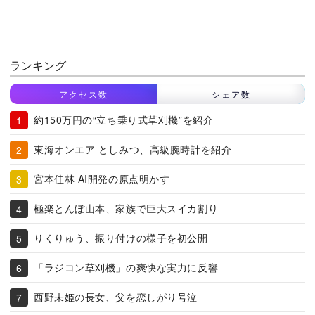
ランキング
アクセス数
シェア数
約150万円の“立ち乗り式草刈機”を紹介
東海オンエア としみつ、高級腕時計を紹介
宮本佳林 AI開発の原点明かす
極楽とんぼ山本、家族で巨大スイカ割り
りくりゅう、振り付けの様子を初公開
「ラジコン草刈機」の爽快な実力に反響
西野未姫の長女、父を恋しがり号泣