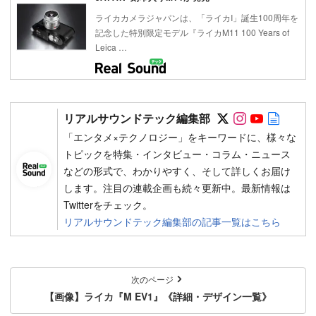
ライカカメラジャパンは、「ライカI」誕生100周年を
記念した特別限定モデル『ライカM11 100 Years of
Leica …
Follow on SN
Follow on 
Follow 
Autho
リアルサウンドテック編集部
「エンタメ×テクノロジー」をキーワードに、様々な
トピックを特集・インタビュー・コラム・ニュース
などの形式で、わかりやすく、そして詳しくお届け
します。注目の連載企画も続々更新中。最新情報は
Twitterをチェック。
リアルサウンドテック編集部の記事一覧はこちら
次のページ
【画像】ライカ『M EV1』《詳細・デザイン一覧》