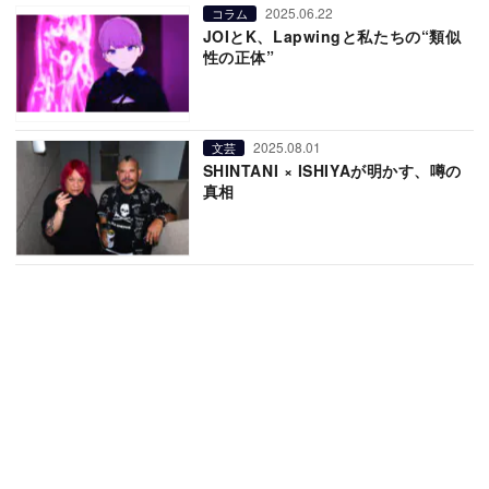
2025.06.22
コラム
JOIとK、Lapwingと私たちの“類似
性の正体”
2025.08.01
文芸
SHINTANI × ISHIYAが明かす、噂の
真相