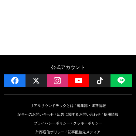
公式アカウント
facebook
x
instagram
YouTube
Follow on 
LI
リアルサウンドテックとは
編集部・運営情報
記事へのお問い合わせ
広告に関するお問い合わせ
採用情報
プライバシーポリシー
クッキーポリシー
外部送信ポリシー
記事配信先メディア