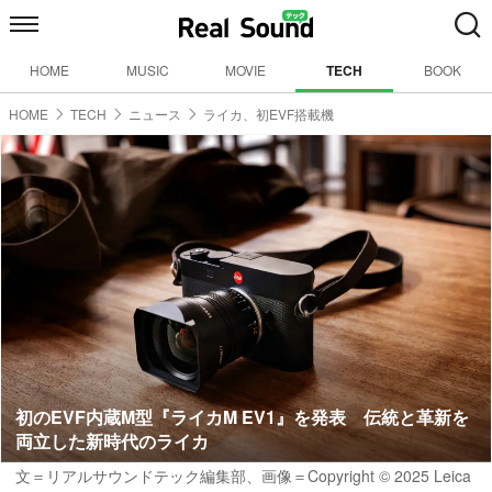
HOME
MUSIC
MOVIE
TECH
BOOK
HOME
TECH
ニュース
ライカ、初EVF搭載機
初のEVF内蔵M型『ライカM EV1』を発表 伝統と革新を
両立した新時代のライカ
文＝リアルサウンドテック編集部
、画像＝Copyright © 2025 Leica