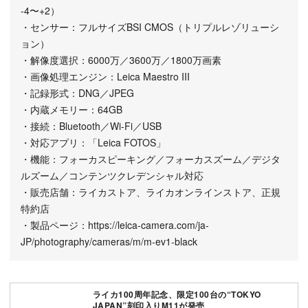
-4〜+2）
・センサー：フルサイズBSI CMOS（トリプルレゾリューシ
ョン）
・解像度選択：6000万／3600万／1800万画素
・画像処理エンジン：Leica Maestro III
・記録形式：DNG／JPEG
・内蔵メモリー：64GB
・接続：Bluetooth／Wi-Fi／USB
・対応アプリ：「Leica FOTOS」
・機能：フォーカスピーキング／フォーカスズーム／デジタ
ルズーム／コンテンツクレデンシャル対応
・販売店舗：ライカストア、ライカオンラインストア、正規
特約店
・製品ページ：https://leica-camera.com/ja-
JP/photography/cameras/m/m-ev1-black
ライカ100周年記念、限定100台の“TOKYO
JAPAN”刻印入りM11が発売