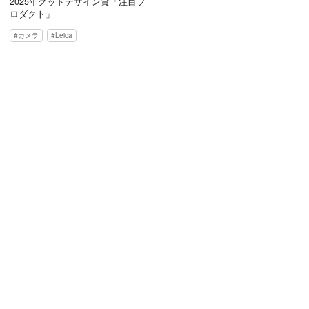
2025年グッドデザイン賞「注目プ
ロダクト」
カメラ
Leica