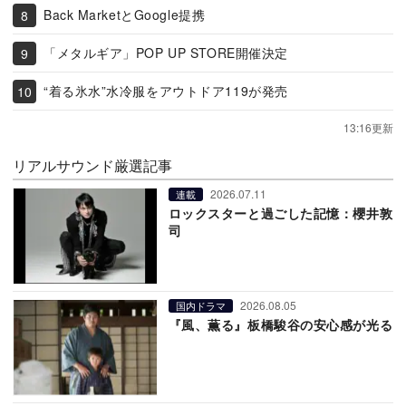
Back MarketとGoogle提携
「メタルギア」POP UP STORE開催決定
“着る氷水”水冷服をアウトドア119が発売
13:16更新
リアルサウンド厳選記事
2026.07.11
連載
ロックスターと過ごした記憶：櫻井敦
司
2026.08.05
国内ドラマ
『風、薫る』板橋駿谷の安心感が光る