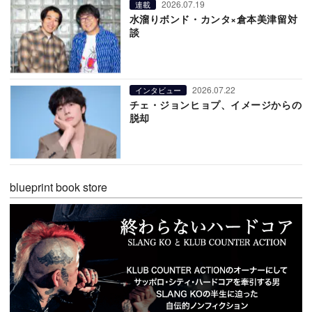
2026.07.19
連載
水溜りボンド・カンタ×倉本美津留対
談
2026.07.22
インタビュー
チェ・ジョンヒョプ、イメージからの
脱却
blueprint book store