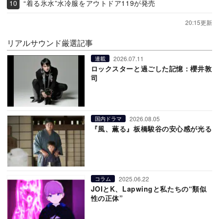
“着る氷水”水冷服をアウトドア119が発売
20:15更新
リアルサウンド厳選記事
2026.07.11
連載
ロックスターと過ごした記憶：櫻井敦
司
2026.08.05
国内ドラマ
『風、薫る』板橋駿谷の安心感が光る
2025.06.22
コラム
JOIとK、Lapwingと私たちの“類似
性の正体”