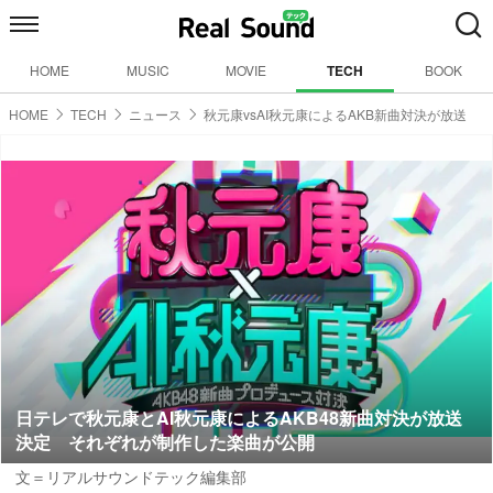
HOME
MUSIC
MOVIE
TECH
BOOK
HOME
TECH
ニュース
秋元康vsAI秋元康によるAKB新曲対決が放送
日テレで秋元康とAI秋元康によるAKB48新曲対決が放送
決定 それぞれが制作した楽曲が公開
文＝リアルサウンドテック編集部