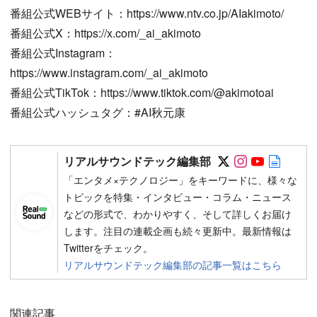
番組公式WEBサイト：https://www.ntv.co.jp/AIakimoto/
番組公式X：https://x.com/_ai_akimoto
番組公式Instagram：
https://www.instagram.com/_ai_akimoto
番組公式TikTok：https://www.tiktok.com/@akimotoai
番組公式ハッシュタグ：#AI秋元康
Follow on SN
Follow on 
Follow 
Autho
リアルサウンドテック編集部
「エンタメ×テクノロジー」をキーワードに、様々な
トピックを特集・インタビュー・コラム・ニュース
などの形式で、わかりやすく、そして詳しくお届け
します。注目の連載企画も続々更新中。最新情報は
Twitterをチェック。
リアルサウンドテック編集部の記事一覧はこちら
関連記事