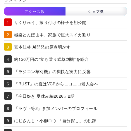
アクセス数
シェア数
りくりゅう、振り付けの様子を初公開
極楽とんぼ山本、家族で巨大スイカ割り
宮本佳林 AI開発の原点明かす
約150万円の“立ち乗り式草刈機”を紹介
「ラジコン草刈機」の爽快な実力に反響
『RUST』の夏はVCRからニコニコ老人会へ
『今日好き 夏休み編2026』2話
『ラヴ上等2』参加メンバーのプロフィール
にじさんじ・小柳ロウ 「自分探し」の軌跡