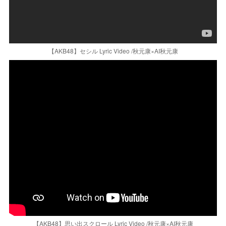
【AKB48】セシル Lyric Video /秋元康×AI秋元康
【AKB48】思い出スクロール Lyric Video /秋元康×AI秋元康