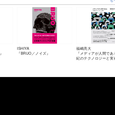
も
ISHIYA
福嶋亮大
』
『BRUO／ノイズ』
『メディアが人間であ
紀のテクノロジーと実