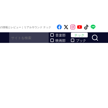
Like on Facebook
Follow on x
Follow on Inst
Follow on Y
Follow on
Follo
メの情報とレビュー｜リアルサウンド テック
サ
音楽部
テック
映画部
ブック