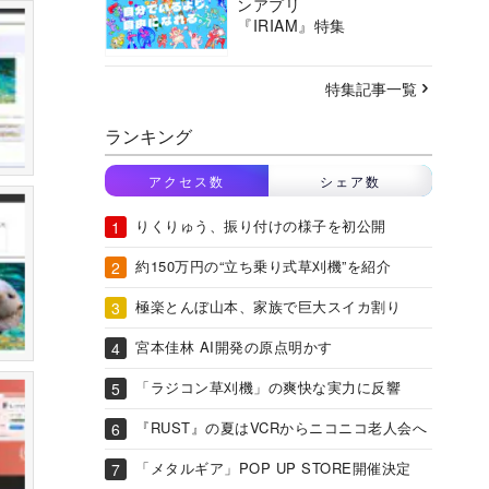
ンアプリ
『IRIAM』特集
特集記事一覧
ランキング
アクセス数
シェア数
りくりゅう、振り付けの様子を初公開
約150万円の“立ち乗り式草刈機”を紹介
極楽とんぼ山本、家族で巨大スイカ割り
宮本佳林 AI開発の原点明かす
「ラジコン草刈機」の爽快な実力に反響
『RUST』の夏はVCRからニコニコ老人会へ
「メタルギア」POP UP STORE開催決定