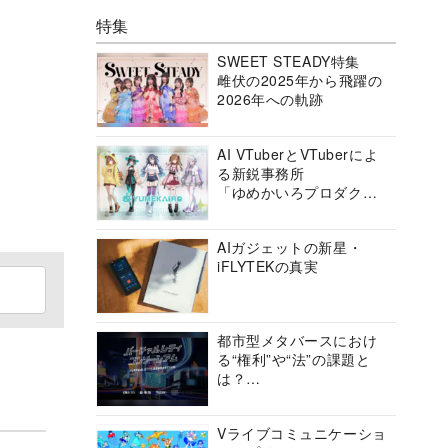
特集
SWEET STEADY特集
雌伏の2025年から飛躍の
2026年への軌跡
AI VTuberとVTuberによ
る新鋭事務所
「ゆめかいろプロダクシ
ョン」の挑戦に迫る
AIガジェットの新星・
iFLYTEKの真実
都市型メタバースにおけ
る“権利”や“法”の課題と
は？
バーチャルシティコンソ
ーシアムの挑戦に迫る
Vライブコミュニケーショ