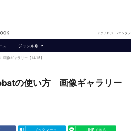
BOOK
テクノロジー×エンタ
ース
ジャンル別
画像ギャラリー【14/15】
obatの使い方 画像ギャラリー
ア
ブックマーク
LINEで送る