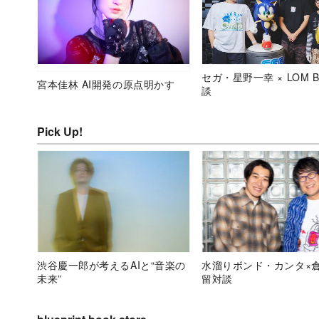
セガ・星野一幸 × LOM B
宮本佳林 AI開発の原点明かす
談
Pick Up!
渋谷慶一郎が考えるAIと“音楽の
水溜りボンド・カンタ×
未来”
留対談