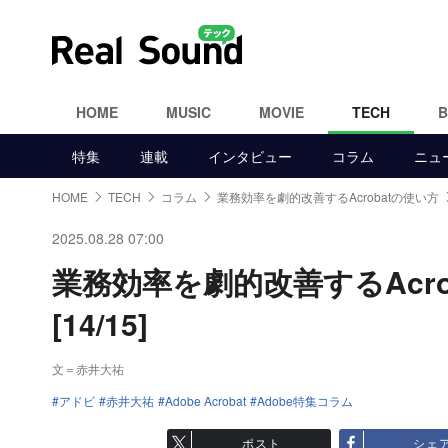
HOME
MUSIC
MOVIE
TECH
特集
連載
インタビュー
コラム
ニュ
HOME
TECH
コラム
業務効率を劇的改善するAcrobatの使い方
2025.08.28 07:00
業務効率を劇的改善するAcr
[14/15]
文＝赤井大祐
アドビ
赤井大祐
Adobe Acrobat
Adobe特集コラム
ポスト
シェ