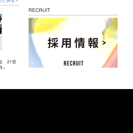
っとみる
RECRUIT
る 21世
存』