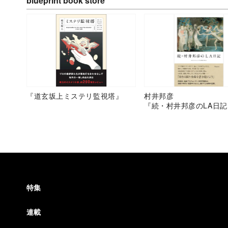
blueprint book store
『道玄坂上ミステリ監視塔』
村井邦彦
『続・村井邦彦のLA日記
特集
連載