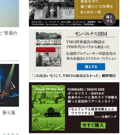
と“音楽の
M』振り返