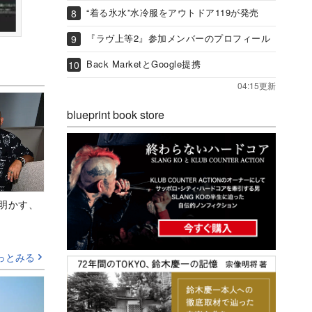
“着る氷水”水冷服をアウトドア119が発売
『ラヴ上等2』参加メンバーのプロフィール
Back MarketとGoogle提携
04:15更新
blueprint book store
Aが明かす、
っとみる