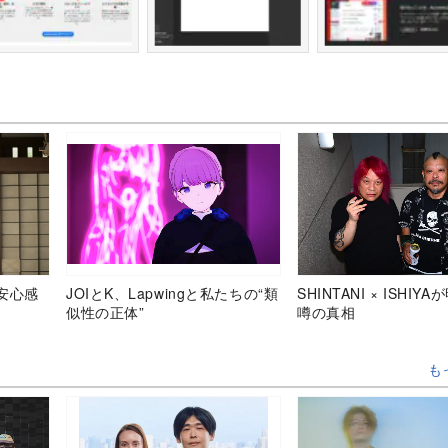
安心感
JOIとK、Lapwingと私たちの“類
SHINTANI × ISHIY
似性の正体”
噂の真相
も