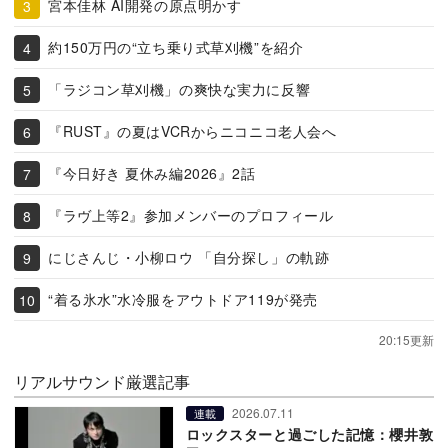
宮本佳林 AI開発の原点明かす
約150万円の“立ち乗り式草刈機”を紹介
「ラジコン草刈機」の爽快な実力に反響
『RUST』の夏はVCRからニコニコ老人会へ
『今日好き 夏休み編2026』2話
『ラヴ上等2』参加メンバーのプロフィール
にじさんじ・小柳ロウ 「自分探し」の軌跡
“着る氷水”水冷服をアウトドア119が発売
20:15更新
リアルサウンド厳選記事
2026.07.11
連載
ロックスターと過ごした記憶：櫻井敦