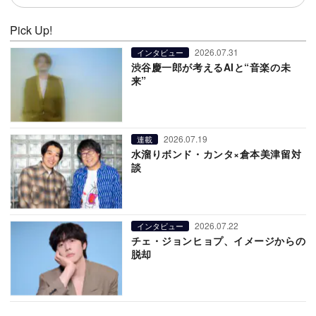
Pick Up!
2026.07.31
インタビュー
渋谷慶一郎が考えるAIと“音楽の未
来”
2026.07.19
連載
水溜りボンド・カンタ×倉本美津留対
談
2026.07.22
インタビュー
チェ・ジョンヒョプ、イメージからの
脱却