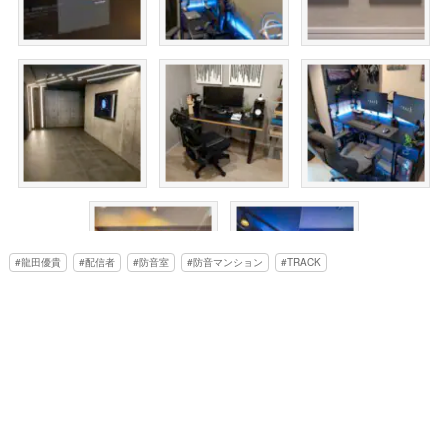
龍田優貴
配信者
防音室
防音マンション
TRACK