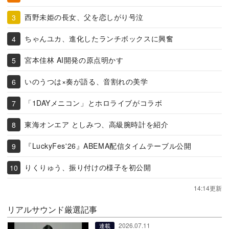
西野未姫の長女、父を恋しがり号泣
ちゃんユカ、進化したランチボックスに興奮
宮本佳林 AI開発の原点明かす
いのうつは×奏が語る、音割れの美学
「1DAYメニコン」とホロライブがコラボ
東海オンエア としみつ、高級腕時計を紹介
『LuckyFes'26』ABEMA配信タイムテーブル公開
りくりゅう、振り付けの様子を初公開
14:14更新
リアルサウンド厳選記事
2026.07.11
連載