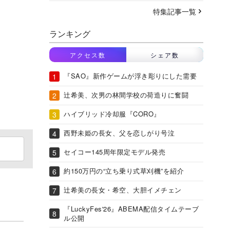
特集記事一覧
ランキング
アクセス数
シェア数
『SAO』新作ゲームが浮き彫りにした需要
辻希美、次男の林間学校の荷造りに奮闘
ハイブリッド冷却服『CORO』
西野未姫の長女、父を恋しがり号泣
セイコー145周年限定モデル発売
約150万円の“立ち乗り式草刈機”を紹介
辻希美の長女・希空、大胆イメチェン
『LuckyFes'26』ABEMA配信タイムテーブ
ル公開