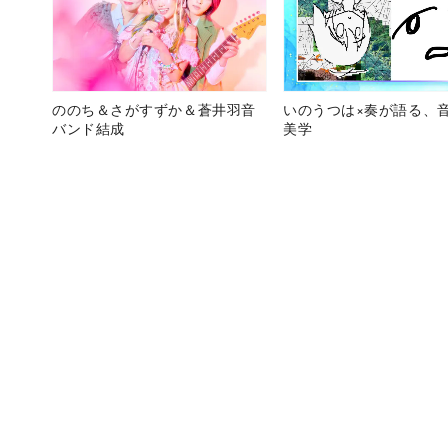
ののち＆さがすずか＆蒼井羽音
いのうつは×奏が語る、
バンド結成
美学