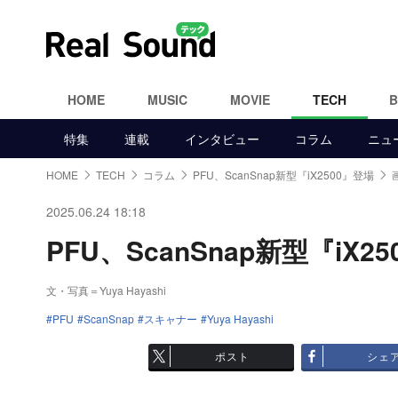
HOME
MUSIC
MOVIE
TECH
特集
連載
インタビュー
コラム
ニュ
HOME
TECH
コラム
PFU、ScanSnap新型『iX2500』登場
2025.06.24 18:18
PFU、ScanSnap新型『iX2
文・写真＝Yuya Hayashi
PFU
ScanSnap
スキャナー
Yuya Hayashi
ポスト
シェ