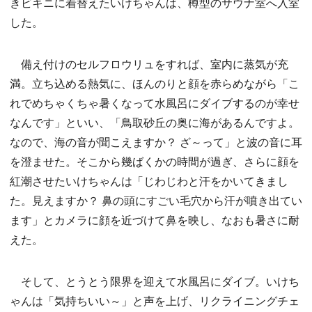
きビキニに着替えたいけちゃんは、樽型のサウナ室へ入室
した。
備え付けのセルフロウリュをすれば、室内に蒸気が充
満。立ち込める熱気に、ほんのりと顔を赤らめながら「こ
れでめちゃくちゃ暑くなって水風呂にダイブするのが幸せ
なんです」といい、「鳥取砂丘の奥に海があるんですよ。
なので、海の音が聞こえますか？ ざ～って」と波の音に耳
を澄ませた。そこから幾ばくかの時間が過ぎ、さらに顔を
紅潮させたいけちゃんは「じわじわと汗をかいてきまし
た。見えますか？ 鼻の頭にすごい毛穴から汗が噴き出てい
ます」とカメラに顔を近づけて鼻を映し、なおも暑さに耐
えた。
そして、とうとう限界を迎えて水風呂にダイブ。いけち
ゃんは「気持ちいい～」と声を上げ、リクライニングチェ