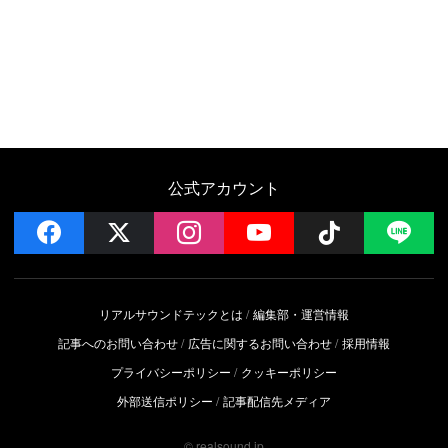
公式アカウント
facebook
x
instagram
YouTube
Follow on 
LI
リアルサウンドテックとは
編集部・運営情報
記事へのお問い合わせ
広告に関するお問い合わせ
採用情報
プライバシーポリシー
クッキーポリシー
外部送信ポリシー
記事配信先メディア
© realsound.jp