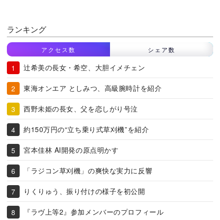
ランキング
アクセス数
シェア数
辻希美の長女・希空、大胆イメチェン
東海オンエア としみつ、高級腕時計を紹介
西野未姫の長女、父を恋しがり号泣
約150万円の“立ち乗り式草刈機”を紹介
宮本佳林 AI開発の原点明かす
「ラジコン草刈機」の爽快な実力に反響
りくりゅう、振り付けの様子を初公開
『ラヴ上等2』参加メンバーのプロフィール