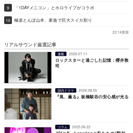
「1DAYメニコン」とホロライブがコラボ
極楽とんぼ山本、家族で巨大スイカ割り
22:14更新
リアルサウンド厳選記事
2026.07.11
連載
ロックスターと過ごした記憶：櫻井敦
司
2026.08.05
国内ドラマ
『風、薫る』板橋駿谷の安心感が光る
2025.06.22
コラム
JOIとK、Lapwingと私たちの“類似