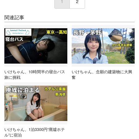
1
(current)
2
関連記事
いけちゃん、10時間半の寝台バス
いけちゃん、念願の建築物に大興
旅に挑戦
奮
いけちゃん、1泊3300円“廃墟ホテ
ル”に宿泊