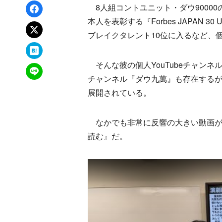
Facebookでシェア
8人組コントユニット・ダウ90000
本人を表彰する『Forbes JAPAN 
xでポスト
ブレイクタレント10位に入るなど、
はてなブックマーク
そんな彼の個人YouTubeチャンネル『蓮見水
LINEで送る
チャンネル『ダウ九萬』も存在する
展開されている。
なかでも非常に反響の大きい動画が、
読む』だ。