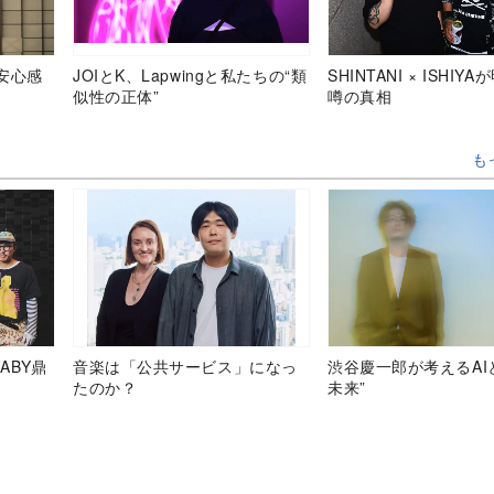
安心感
JOIとK、Lapwingと私たちの“類
SHINTANI × ISHIY
似性の正体”
噂の真相
も
ABY鼎
音楽は「公共サービス」になっ
渋谷慶一郎が考えるAI
たのか？
未来”