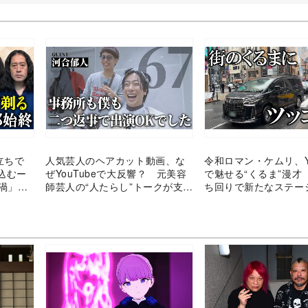
立ちで
人気芸人のヘアカット動画、な
令和ロマン・ケムリ、Yo
込むー
ぜYouTubeで大反響？ 元美容
で魅せる“くるま”漫才
「渦」の
師芸人の“人たらし”トークが支持
ち回りで新たなステー
される理由