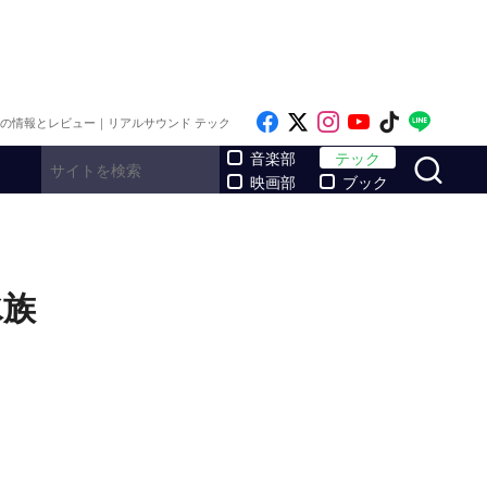
Like on Facebook
Follow on x
Follow on Inst
Follow on Y
Follow on
Follo
メの情報とレビュー｜リアルサウンド テック
サ
音楽部
テック
映画部
ブック
水族