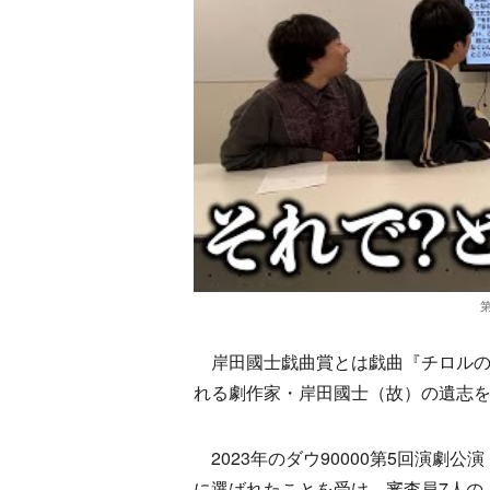
岸田國士戯曲賞とは戯曲『チロルの
れる劇作家・岸田國士（故）の遺志
2023年のダウ90000第5回演劇
に選ばれたことを受け、審査員7人の