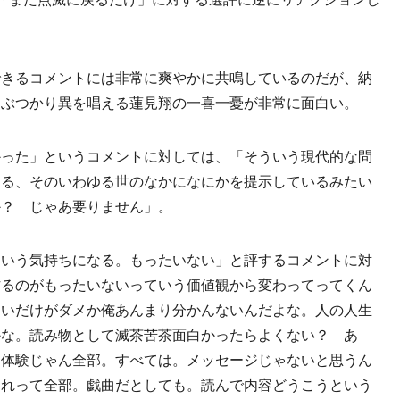
きるコメントには非常に爽やかに共鳴しているのだが、納
らぶつかり異を唱える蓮見翔の一喜一憂が非常に面白い。
った」というコメントに対しては、「そういう現代的な問
ある、そのいわゆる世のなかになにかを提示しているみたい
か？ じゃあ要りません」。
いう気持ちになる。もったいない」と評するコメントに対
作るのがもったいないっていう価値観から変わってってくん
白いだけがダメか俺あんまり分かんないんだよな。人の人生
かな。読み物として滅茶苦茶面白かったらよくない？ あ
。体験じゃん全部。すべては。メッセージじゃないと思うん
これって全部。戯曲だとしても。読んで内容どうこうという