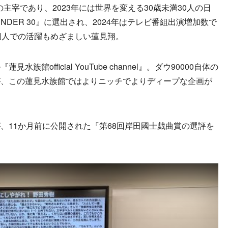
の主宰であり、2023年には世界を変える30歳未満30人の日
30 UNDER 30』に選出され、2024年はテレビ番組出演増加数で
個人での活躍もめざましい蓮見翔。
族館official YouTube channel』。ダウ90000自体の
が、この蓮見水族館ではよりニッチでよりディープな企画が
11か月前に公開された『第68回岸田國士戯曲賞の選評を