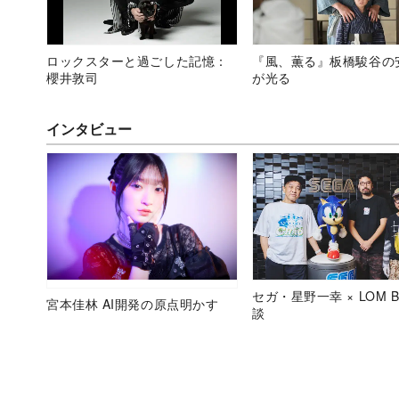
ロックスターと過ごした記憶：
『風、薫る』板橋駿谷の
櫻井敦司
が光る
インタビュー
セガ・星野一幸 × LOM B
宮本佳林 AI開発の原点明かす
談