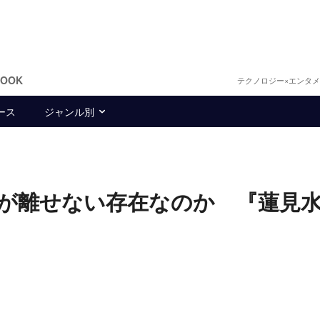
BOOK
テクノロジー×エンタ
ース
ジャンル別
は目が離せない存在なのか 『蓮見