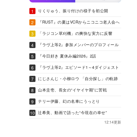
りくりゅう、振り付けの様子を初公開
『RUST』の夏はVCRからニコニコ老人会へ
「ラジコン草刈機」の爽快な実力に反響
『ラヴ上等2』参加メンバーのプロフィール
『今日好き 夏休み編2026』2話
『ラヴ上等2』エピソード1～4ダイジェスト
にじさんじ・小柳ロウ 「自分探し」の軌跡
山本圭壱、長女の“イヤイヤ期”に苦戦
テリー伊藤、幻の名車にうっとり
辻希美、動画で語った“今現在の幸せ”
12:14更新