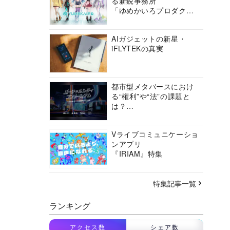
る新鋭事務所
「ゆめかいろプロダクシ
ョン」の挑戦に迫る
AIガジェットの新星・
iFLYTEKの真実
都市型メタバースにおけ
る“権利”や“法”の課題と
は？
バーチャルシティコンソ
ーシアムの挑戦に迫る
Vライブコミュニケーショ
ンアプリ
『IRIAM』特集
特集記事一覧
ランキング
アクセス数
シェア数