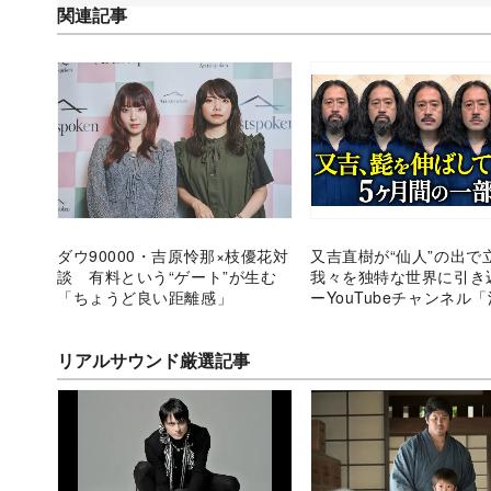
関連記事
ダウ90000・吉原怜那×枝優花対
又吉直樹が“仙人”の出で
談 有料という“ゲート”が生む
我々を独特な世界に引き
「ちょうど良い距離感」
ーYouTubeチャンネル
摩訶不思議な面白さ
リアルサウンド厳選記事