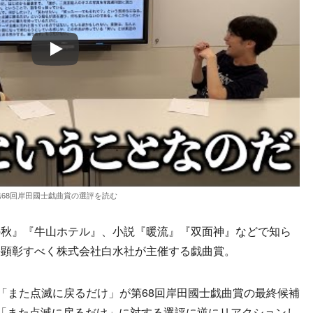
Play
第68回岸田國士戯曲賞の選評を読む
秋』『牛山ホテル』、小説『暖流』『双面神』などで知ら
を顕彰すべく株式会社白水社が主催する戯曲賞。
公演「また点滅に戻るだけ」が第68回岸田國士戯曲賞の最終候補
「また点滅に戻るだけ」に対する選評に逆にリアクションし