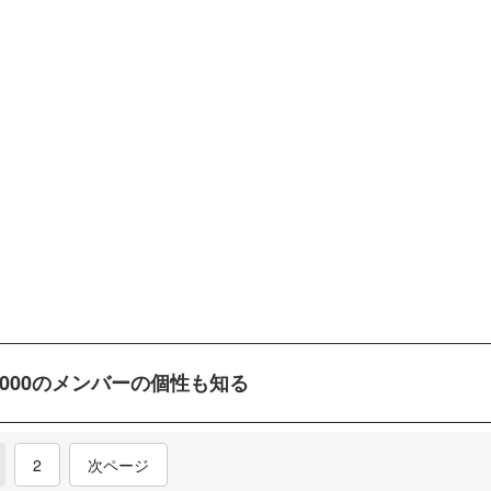
0000のメンバーの個性も知る
current)
2
次ページ