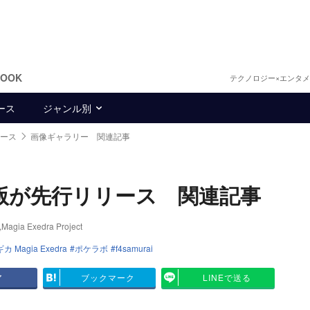
BOOK
テクノロジー×エンタ
ース
ジャンル別
リース
画像ギャラリー 関連記事
id版が先行リリース 関連記事
a Exedra Project
Magia Exedra
ポケラボ
f4samurai
ア
ブックマーク
LINEで送る