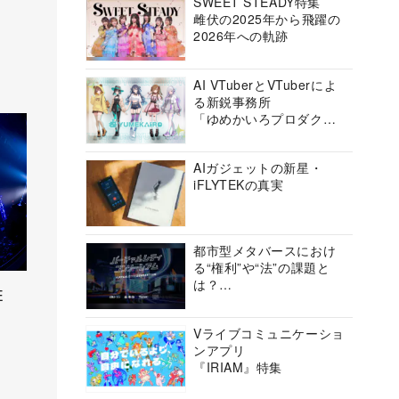
SWEET STEADY特集
雌伏の2025年から飛躍の
2026年への軌跡
AI VTuberとVTuberによ
る新鋭事務所
「ゆめかいろプロダクシ
ョン」の挑戦に迫る
AIガジェットの新星・
iFLYTEKの真実
都市型メタバースにおけ
る“権利”や“法”の課題と
は？
E
バーチャルシティコンソ
ーシアムの挑戦に迫る
Vライブコミュニケーショ
ンアプリ
『IRIAM』特集