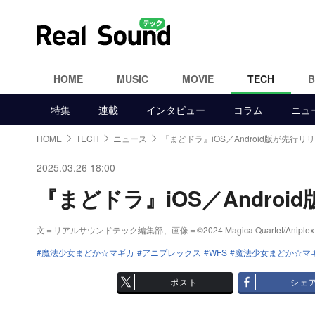
HOME
MUSIC
MOVIE
TECH
特集
連載
インタビュー
コラム
ニュ
HOME
TECH
ニュース
『まどドラ』iOS／Android版が先行リ
2025.03.26 18:00
『まどドラ』iOS／Andro
文＝リアルサウンドテック編集部、画像＝©2024 Magica Quartet/Aniplex,Magi
魔法少女まどか☆マギカ
アニプレックス
WFS
魔法少女まどか☆マギカ 
ポスト
シェ