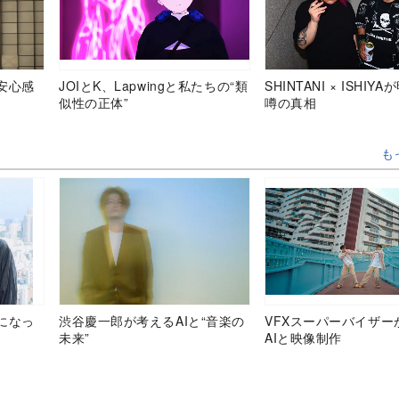
安心感
JOIとK、Lapwingと私たちの“類
SHINTANI × ISHIY
似性の正体”
噂の真相
も
になっ
渋谷慶一郎が考えるAIと“音楽の
VFXスーパーバイザー
未来”
AIと映像制作