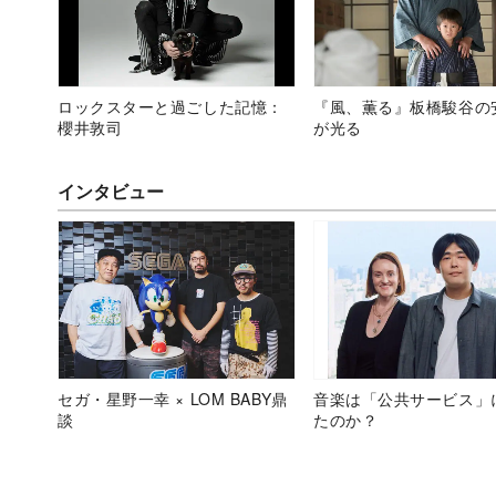
ロックスターと過ごした記憶：
『風、薫る』板橋駿谷の
櫻井敦司
が光る
インタビュー
セガ・星野一幸 × LOM BABY鼎
音楽は「公共サービス」
談
たのか？