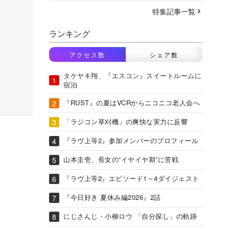
特集記事一覧
ランキング
アクセス数
シェア数
タケヤキ翔、『エスコン』スイートルームに
宿泊
『RUST』の夏はVCRからニコニコ老人会へ
「ラジコン草刈機」の爽快な実力に反響
『ラヴ上等2』参加メンバーのプロフィール
山本圭壱、長女の“イヤイヤ期”に苦戦
『ラヴ上等2』エピソード1～4ダイジェスト
『今日好き 夏休み編2026』2話
にじさんじ・小柳ロウ 「自分探し」の軌跡