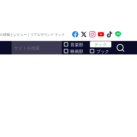
Like on Facebook
Follow on x
Follow on Inst
Follow on Y
Follow on
Follo
メの情報とレビュー｜リアルサウンド テック
サ
音楽部
テック
映画部
ブック