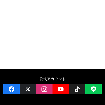
公式アカウント
facebook
x
instagram
YouTube
Follow on 
LI