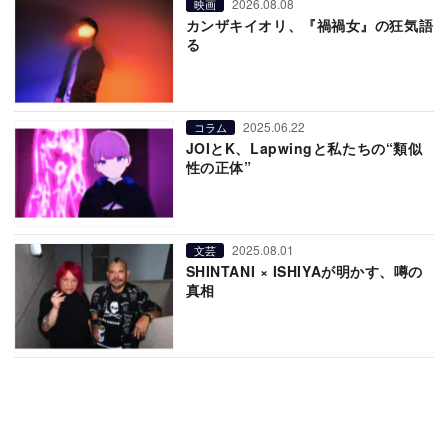
2026.08.08
映画
カンザキイオリ、『禍禍女』の狂気語
る
2025.06.22
コラム
JOIとK、Lapwingと私たちの“類似
性の正体”
2025.08.01
文芸
SHINTANI × ISHIYAが明かす、噂の
真相