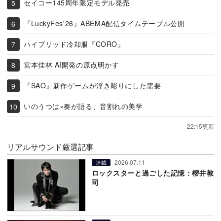
セイコー145周年限定モデル発売
『LuckyFes'26』ABEMA配信タイムテーブル公開
ハイブリッド冷却服『CORO』
宮本佳林 AI開発の原点明かす
『SAO』新作ゲームが浮き彫りにした需要
いのうつは×奏が語る、音割れの美学
22:15更新
リアルサウンド厳選記事
2026.07.11
連載
ロックスターと過ごした記憶：櫻井敦
司