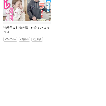
辻希美＆杉浦太陽、仲良くパスタ
作り
YouTube
高橋梓
辻希美