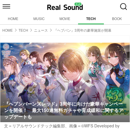
HOME
MUSIC
MOVIE
TECH
BOOK
HOME
TECH
ニュース
『ヘブバン』3周年の豪華施策が開幕
『ヘブンバーンズレッド』3周年に向けた豪華キャンペー
ンを開催！ 最大150連無料ガチャや育成緩和に関するア
ップデートも
文＝リアルサウンドテック編集部、画像＝©WFS Developed by