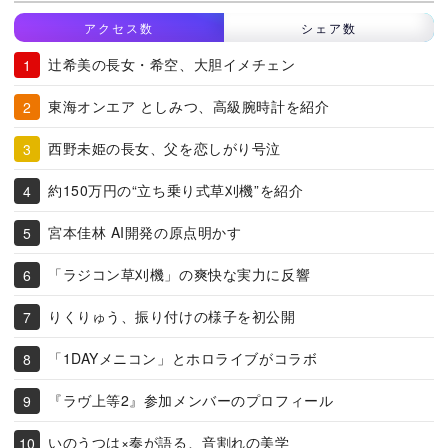
アクセス数
シェア数
辻希美の長女・希空、大胆イメチェン
東海オンエア としみつ、高級腕時計を紹介
西野未姫の長女、父を恋しがり号泣
約150万円の“立ち乗り式草刈機”を紹介
宮本佳林 AI開発の原点明かす
「ラジコン草刈機」の爽快な実力に反響
りくりゅう、振り付けの様子を初公開
「1DAYメニコン」とホロライブがコラボ
『ラヴ上等2』参加メンバーのプロフィール
いのうつは×奏が語る、音割れの美学