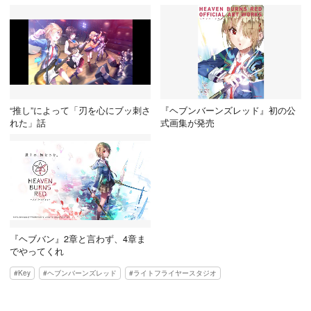
“推し”によって「刃を心にブッ刺さ
『ヘブンバーンズレッド』初の公
れた」話
式画集が発売
『ヘブバン』2章と言わず、4章ま
でやってくれ
Key
ヘブンバーンズレッド
ライトフライヤースタジオ