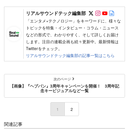
Follow on SN
Follow on 
Follow 
Autho
リアルサウンドテック編集部
「エンタメ×テクノロジー」をキーワードに、様々な
トピックを特集・インタビュー・コラム・ニュース
などの形式で、わかりやすく、そして詳しくお届け
します。注目の連載企画も続々更新中。最新情報は
Twitterをチェック。
リアルサウンドテック編集部の記事一覧はこちら
次のページ
【画像】『ヘブバン』3周年キャンペーンを開催！ 3周年記
念キービジュアルなど一覧
1
2
関連記事