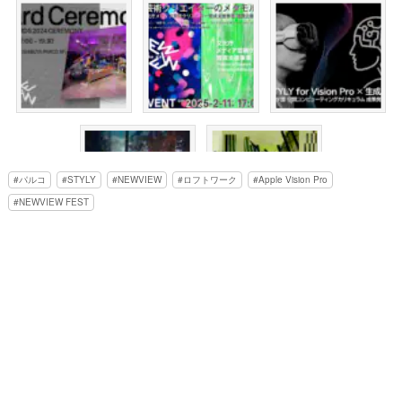
パルコ
STYLY
NEWVIEW
ロフトワーク
Apple Vision Pro
NEWVIEW FEST