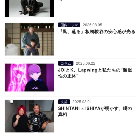
2026.08.05
国内ドラマ
『風、薫る』板橋駿谷の安心感が光る
2025.06.22
コラム
JOIとK、Lapwingと私たちの“類似
性の正体”
2025.08.01
文芸
SHINTANI × ISHIYAが明かす、噂の
真相