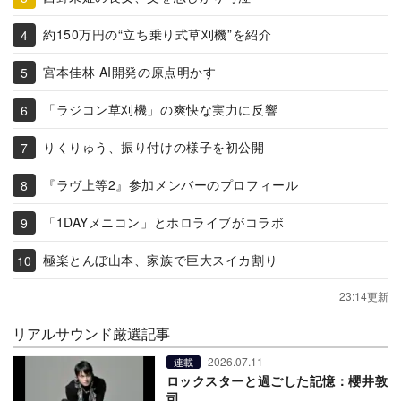
約150万円の“立ち乗り式草刈機”を紹介
宮本佳林 AI開発の原点明かす
「ラジコン草刈機」の爽快な実力に反響
りくりゅう、振り付けの様子を初公開
『ラヴ上等2』参加メンバーのプロフィール
「1DAYメニコン」とホロライブがコラボ
極楽とんぼ山本、家族で巨大スイカ割り
23:14更新
リアルサウンド厳選記事
2026.07.11
連載
ロックスターと過ごした記憶：櫻井敦
司