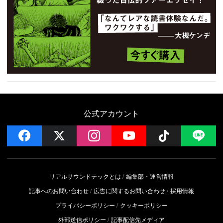
公式アカウント
facebook
x
instagram
YouTube
Follow on 
LI
リアルサウンドテックとは
編集部・運営情報
記事へのお問い合わせ
広告に関するお問い合わせ
採用情報
プライバシーポリシー
クッキーポリシー
外部送信ポリシー
記事配信先メディア