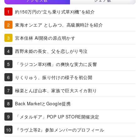
約150万円の“立ち乗り式草刈機”を紹介
東海オンエア としみつ、高級腕時計を紹介
宮本佳林 AI開発の原点明かす
西野未姫の長女、父を恋しがり号泣
「ラジコン草刈機」の爽快な実力に反響
りくりゅう、振り付けの様子を初公開
極楽とんぼ山本、家族で巨大スイカ割り
Back MarketとGoogle提携
「メタルギア」POP UP STORE開催決定
『ラヴ上等2』参加メンバーのプロフィール