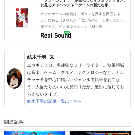
『グノーシア』：「多重化したインタラクション」
に見るアドベンチャーゲームの新たな形
ビデオゲームの本質は「ボタンを押すと反応するこ
と」にある（さやわか『僕たちのゲーム史』より）。
要するに、インタラクション（相互作…
Follow on SNS
結木千尋
ユウキチヒロ。多趣味なフリーライター。執筆領域
は音楽、ゲーム、グルメ、テクノロジーなど。カル
チャー系を中心に幅広いジャンルで執筆をおこな
う。人当たりのいい人見知りだが、絶対に信じても
らえないタイプ。
結木千尋の記事一覧はこちら
関連記事