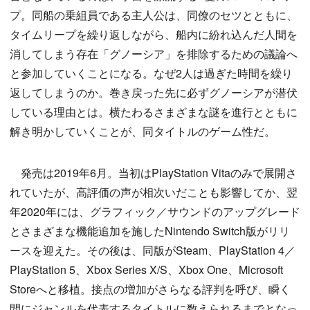
プ。同船の乗組員である主人公は、同僚のセツとともに、
タイムリープを繰り返しながら、船内に紛れ込んだ人間を
消してしまう存在「グノーシア」を排除するための議論へ
と参加していくことになる。なぜ2人は過ぎた時間を繰り
返してしまうのか。巻き戻った先に必ずグノーシアが潜伏
している理由とは。横たわるさまざまな謎を進行とともに
解き明かしていくことが、同タイトルのゲーム性だ。
発売は2019年6月。当初はPlayStation Vitaのみで展開さ
れていたが、高評価の声が相次いだことも影響してか、翌
年2020年には、グラフィック／サウンドのアップグレード
とさまざまな機能追加を施したNintendo Switch版がリリ
ースを迎えた。その後は、同版がSteam、PlayStation 4／
PlayStation 5、Xbox Series X/S、Xbox One、Microsoft
Storeへと移植。接点の増加がさらなる評判を呼び、瞬く
間にジャンルを代表するタイトルに数えられるまでとなっ