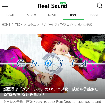
HOME
MUSIC
MOVIE
TECH
BOOK
HOME
TECH
コラム
『グノーシア』TVアニメ化、成功の予感
話題呼ぶ『グノーシア』のTVアニメ化 成功を予感させ
る“好相性”な組み合わせ
文＝結木千尋
、画像＝©2019, 2023 Petit Depotto. Licensed to and