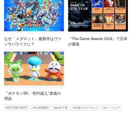
なぜ「メダロット」最新作はヴァ
『The Game Awards 2024』で日本
ンサバライクに？
が躍進
『ポケモンSV』“初代超え”達成の
理由
STEINS;GATE
CLANNAD
結木千尋
天穂のサクナヒメ
グノーシア