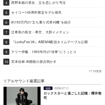
西野未姫の長女、父を恋しがり号泣
セイコー145周年限定モデル発売
約150万円の“立ち乗り式草刈機”を紹介
辻希美の長女・希空、大胆イメチェン
『LuckyFes'26』ABEMA配信タイムテーブル公開
テリー伊藤、1950年代の“珍車”にうっとり
宮本佳林 AI開発の原点明かす
17:16更新
リアルサウンド厳選記事
2026.07.11
連載
ロックスターと過ごした記憶：櫻井敦
司