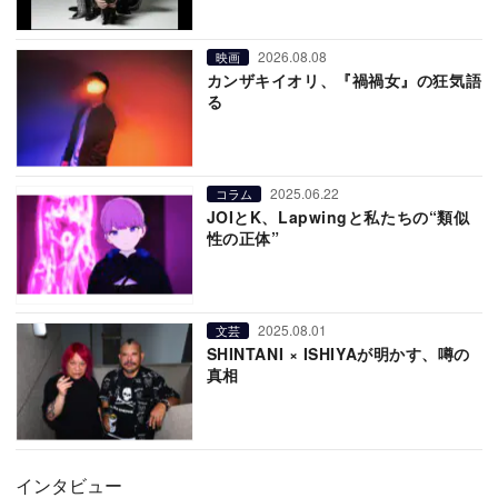
2026.08.08
映画
カンザキイオリ、『禍禍女』の狂気語
る
2025.06.22
コラム
JOIとK、Lapwingと私たちの“類似
性の正体”
2025.08.01
文芸
SHINTANI × ISHIYAが明かす、噂の
真相
インタビュー