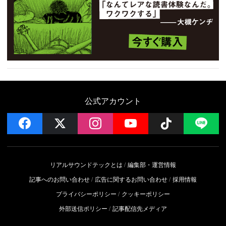
公式アカウント
facebook
x
instagram
YouTube
Follow on 
LI
リアルサウンドテックとは
編集部・運営情報
記事へのお問い合わせ
広告に関するお問い合わせ
採用情報
プライバシーポリシー
クッキーポリシー
外部送信ポリシー
記事配信先メディア