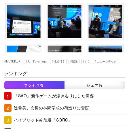
MUTEK.JP
Jun Fukunaga
神経科学
脳波
VIE
ニューロテック
ランキング
アクセス数
シェア数
『SAO』新作ゲームが浮き彫りにした需要
辻希美、次男の林間学校の荷造りに奮闘
ハイブリッド冷却服『CORO』