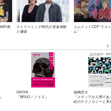
ABY鼎
ストリーミング時代の音楽体験
コムドットCDF“ラス
と価値
ム”
も
ISHIYA
福嶋亮大
』
『BRUO／ノイズ』
『メディアが人間であ
紀のテクノロジーと実