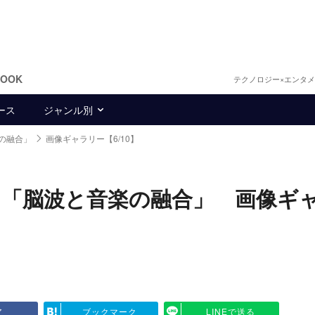
BOOK
テクノロジー×エンタ
ース
ジャンル別
の融合」
画像ギャラリー【6/10】
「脳波と音楽の融合」 画像ギ
ア
ブックマーク
LINEで送る