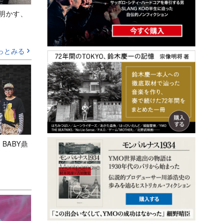
Aが明かす、
っとみる
 BABY鼎