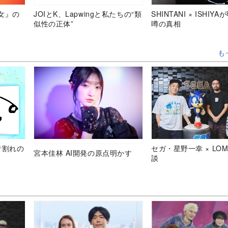
女』の
JOIとK、Lapwingと私たちの“類
SHINTANI × ISHIY
似性の正体”
噂の真相
も
音割れの
セガ・星野一幸 × LOM
宮本佳林 AI開発の原点明かす
談