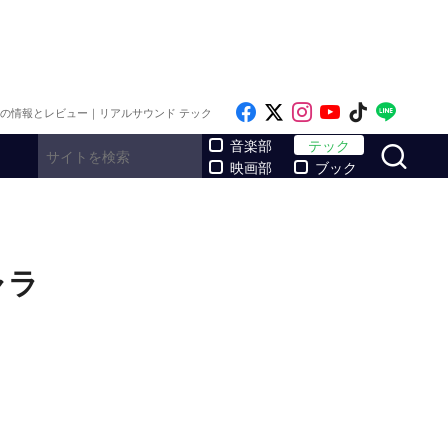
Like on Facebook
Follow on x
Follow on Inst
Follow on Y
Follow on
Follo
メの情報とレビュー｜リアルサウンド テック
サ
音楽部
テック
映画部
ブック
ャラ