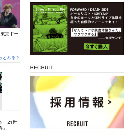
ト東京ドー
っとみる
RECRUIT
る 21世
存』