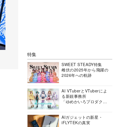
特集
SWEET STEADY特集
雌伏の2025年から飛躍の
2026年への軌跡
AI VTuberとVTuberによ
る新鋭事務所
「ゆめかいろプロダクシ
ョン」の挑戦に迫る
AIガジェットの新星・
iFLYTEKの真実