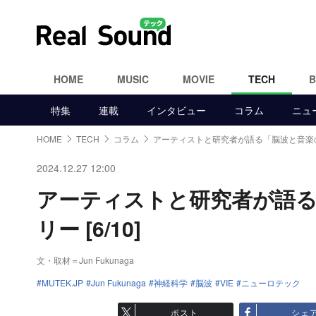
HOME
MUSIC
MOVIE
TECH
特集
連載
インタビュー
コラム
ニュ
HOME
TECH
コラム
アーティストと研究者が語る「脳波と音楽
2024.12.27 12:00
アーティストと研究者が語る
リー [6/10]
文・取材＝Jun Fukunaga
MUTEK.JP
Jun Fukunaga
神経科学
脳波
VIE
ニューロテック
ポスト
シェ