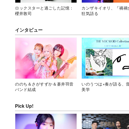
ロックスターと過ごした記憶：
カンザキイオリ、『禍禍
櫻井敦司
狂気語る
インタビュー
ののち＆さがすずか＆蒼井羽音
いのうつは×奏が語る、
バンド結成
美学
Pick Up!