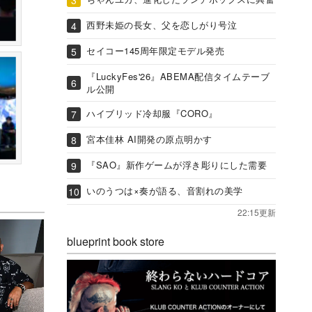
西野未姫の長女、父を恋しがり号泣
セイコー145周年限定モデル発売
『LuckyFes'26』ABEMA配信タイムテーブ
ル公開
ハイブリッド冷却服『CORO』
宮本佳林 AI開発の原点明かす
『SAO』新作ゲームが浮き彫りにした需要
いのうつは×奏が語る、音割れの美学
22:15更新
blueprint book store