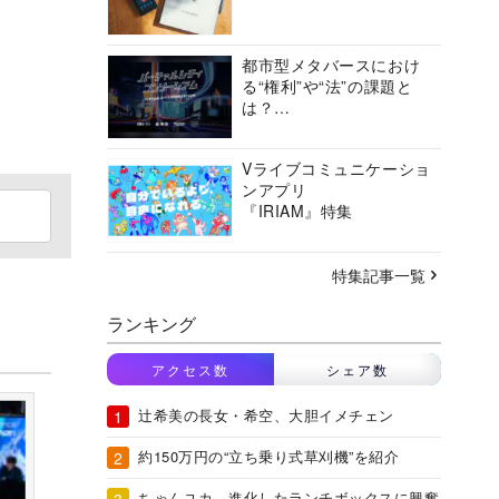
都市型メタバースにおけ
る“権利”や“法”の課題と
は？
バーチャルシティコンソ
ーシアムの挑戦に迫る
Vライブコミュニケーショ
ンアプリ
『IRIAM』特集
特集記事一覧
ランキング
アクセス数
シェア数
辻希美の長女・希空、大胆イメチェン
約150万円の“立ち乗り式草刈機”を紹介
ちゃんユカ、進化したランチボックスに興奮