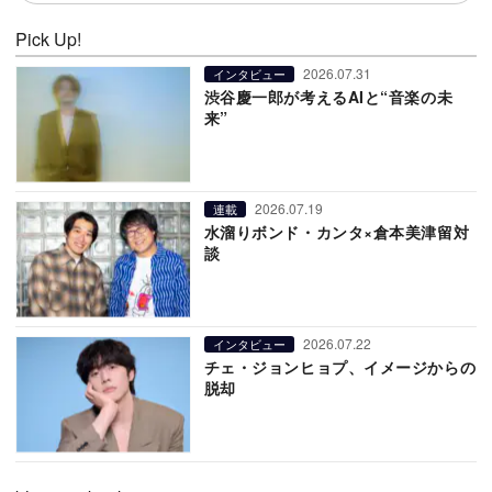
Pick Up!
2026.07.31
インタビュー
渋谷慶一郎が考えるAIと“音楽の未
来”
2026.07.19
連載
水溜りボンド・カンタ×倉本美津留対
談
2026.07.22
インタビュー
チェ・ジョンヒョプ、イメージからの
脱却