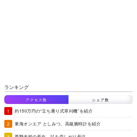
ランキング
アクセス数
シェア数
約150万円の“立ち乗り式草刈機”を紹介
東海オンエア としみつ、高級腕時計を紹介
西野未姫の長女、父を恋しがり号泣