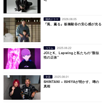
2026.08.05
国内ドラマ
『風、薫る』板橋駿谷の安心感が光る
2025.06.22
コラム
JOIとK、Lapwingと私たちの“類似
性の正体”
2025.08.01
文芸
SHINTANI × ISHIYAが明かす、噂の
真相