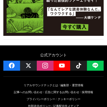
公式アカウント
facebook
x
instagram
YouTube
Follow on 
LI
リアルサウンドテックとは
編集部・運営情報
記事へのお問い合わせ
広告に関するお問い合わせ
採用情報
プライバシーポリシー
クッキーポリシー
外部送信ポリシー
記事配信先メディア