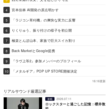
宮本佳林 AI開発の原点明かす
「ラジコン草刈機」の爽快な実力に反響
りくりゅう、振り付けの様子を初公開
極楽とんぼ山本、家族で巨大スイカ割り
Back MarketとGoogle提携
『ラヴ上等2』参加メンバーのプロフィール
「メタルギア」POP UP STORE開催決定
16:16更新
リアルサウンド厳選記事
2026.07.11
連載
ロックスターと過ごした記憶：櫻井敦
司