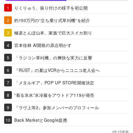
りくりゅう、振り付けの様子を初公開
約150万円の“立ち乗り式草刈機”を紹介
極楽とんぼ山本、家族で巨大スイカ割り
宮本佳林 AI開発の原点明かす
「ラジコン草刈機」の爽快な実力に反響
『RUST』の夏はVCRからニコニコ老人会へ
「メタルギア」POP UP STORE開催決定
“着る氷水”水冷服をアウトドア119が発売
『ラヴ上等2』参加メンバーのプロフィール
Back MarketとGoogle提携
05:15更新