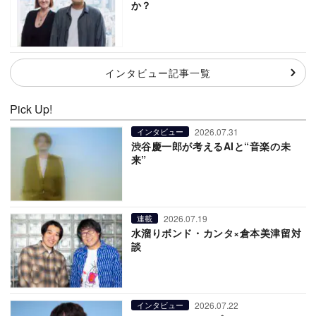
か？
インタビュー記事一覧
Pick Up!
2026.07.31
インタビュー
渋谷慶一郎が考えるAIと“音楽の未
来”
2026.07.19
連載
水溜りボンド・カンタ×倉本美津留対
談
2026.07.22
インタビュー