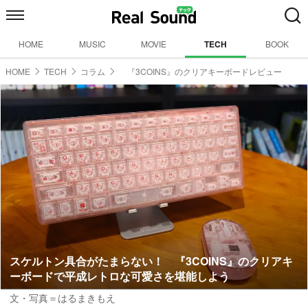
HOME
MUSIC
MOVIE
TECH
BOOK
HOME
TECH
コラム
『3COINS』のクリアキーボードレビュー
スケルトン具合がたまらない！ 『3COINS』のクリアキ
ーボードで平成レトロな可愛さを堪能しよう
文・写真＝はるまきもえ