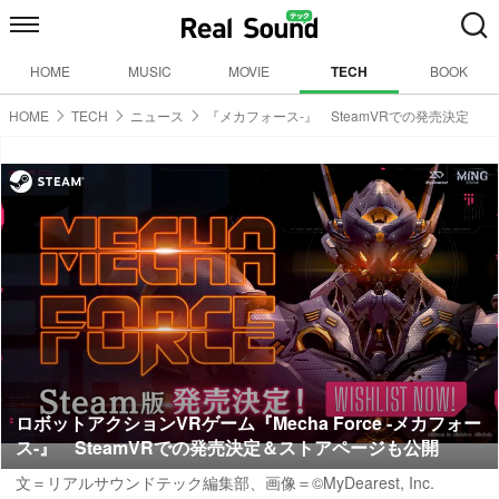
HOME
MUSIC
MOVIE
TECH
BOOK
HOME
TECH
ニュース
『メカフォース-』 SteamVRでの発売決定
ロボットアクションVRゲーム『Mecha Force -メカフォー
ス-』 SteamVRでの発売決定＆ストアページも公開
文＝リアルサウンドテック編集部、画像＝©MyDearest, Inc.