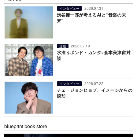
2026.07.31
インタビュー
渋谷慶一郎が考えるAIと“音楽の未
来”
2026.07.19
連載
水溜りボンド・カンタ×倉本美津留対
談
2026.07.22
インタビュー
チェ・ジョンヒョプ、イメージからの
脱却
blueprint book store