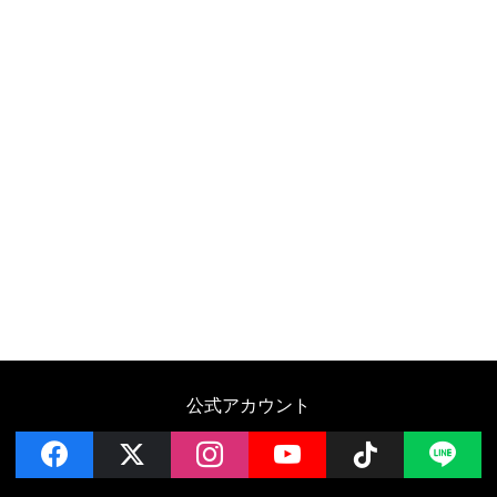
公式アカウント
facebook
x
instagram
YouTube
Follow on 
LI