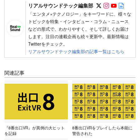
Follow on SN
Follow on 
Follow 
Autho
リアルサウンドテック編集部
「エンタメ×テクノロジー」をキーワードに、様々な
トピックを特集・インタビュー・コラム・ニュース
などの形式で、わかりやすく、そして詳しくお届け
します。注目の連載企画も続々更新中。最新情報は
Twitterをチェック。
リアルサウンドテック編集部の記事一覧はこちら
関連記事
『8番出口VR』が異例の大ヒット
8番出口VRをプレイしたら本能に
を記録
警告された