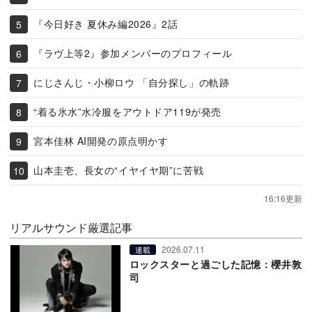
『今日好き 夏休み編2026』2話
『ラヴ上等2』参加メンバーのプロフィール
にじさんじ・小柳ロウ 「自分探し」の軌跡
“着る氷水”水冷服をアウトドア119が発売
宮本佳林 AI開発の原点明かす
山本圭壱、長女の“イヤイヤ期”に苦戦
16:16更新
リアルサウンド厳選記事
2026.07.11
連載
ロックスターと過ごした記憶：櫻井敦
司