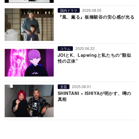
2026.08.05
国内ドラマ
『風、薫る』板橋駿谷の安心感が光る
2025.06.22
コラム
JOIとK、Lapwingと私たちの“類似
性の正体”
2025.08.01
文芸
SHINTANI × ISHIYAが明かす、噂の
真相