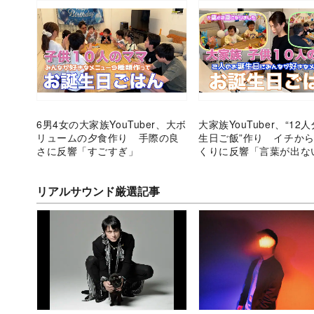
6男4女の大家族YouTuber、大ボ
大家族YouTuber、“12
リュームの夕食作り 手際の良
生日ご飯”作り イチか
さに反響「すごすぎ」
くりに反響「言葉が出
リアルサウンド厳選記事