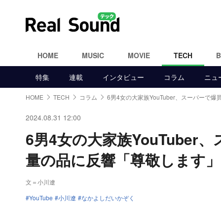
HOME
MUSIC
MOVIE
TECH
特集
連載
インタビュー
コラム
ニュ
HOME
TECH
コラム
6男4女の大家族YouTuber、スーパーで爆
2024.08.31 12:00
6男4女の大家族YouTube
量の品に反響「尊敬します」
文＝小川遼
YouTube
小川遼
なかよしだいかぞく