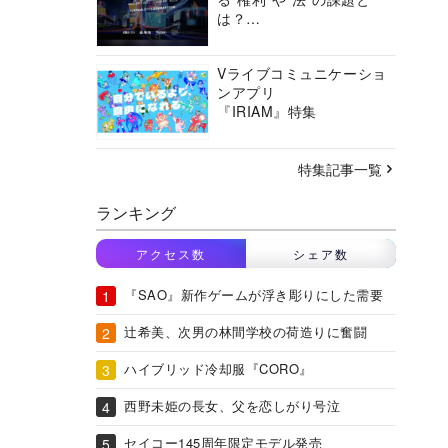
は？
バーチャルシティコンソ
ーシアムの挑戦に迫る
Vライブコミュニケーショ
ンアプリ
『IRIAM』特集
特集記事一覧
ランキング
アクセス数
シェア数
『SAO』新作ゲームが浮き彫りにした需要
辻希美、次男の林間学校の荷造りに奮闘
ハイブリッド冷却服『CORO』
西野未姫の長女、父を恋しがり号泣
セイコー145周年限定モデル発売