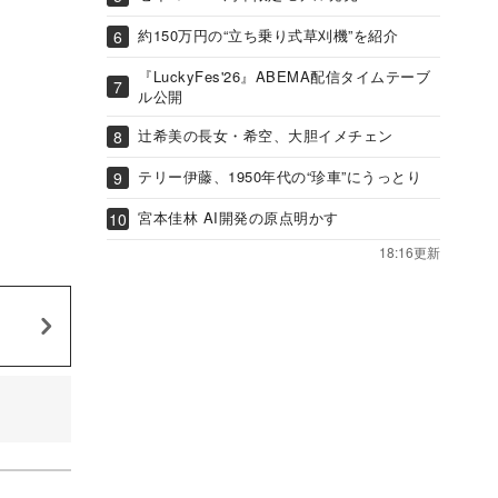
約150万円の“立ち乗り式草刈機”を紹介
『LuckyFes'26』ABEMA配信タイムテーブ
ル公開
辻希美の長女・希空、大胆イメチェン
テリー伊藤、1950年代の“珍車”にうっとり
宮本佳林 AI開発の原点明かす
18:16更新