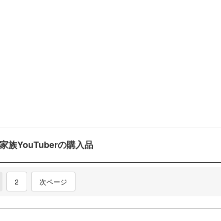
家族YouTuberの購入品
current)
2
次ページ