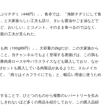
りチヂミ（448円）」。食卓では、「海鮮チヂミにして食
ら」と大家族らしい工夫も語り、タレも醤油やごま油などで
けど、おいしい」とコメント。そのまま食べるのではなく、
母親の工夫が見られた。
（100g89円）」。大容量の2kgだが、この大家族から
のこと。当チャンネルでもよく登場する唐揚げは、この鶏も
、豚肉肩ロースや牛バラスライスなども購入しており、なか
2セットも購入している肉製品があるようだ。スルメイカ
って」「残りはイカフライにでも」と、幅広い用途に使うため
することで、ひとつのものから複数のレパートリーを生み
介しきれないほど多くの商品を紹介しており、この購入品紹