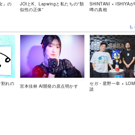
女』の
JOIとK、Lapwingと私たちの“類
SHINTANI × ISHIY
似性の正体”
噂の真相
も
音割れの
セガ・星野一幸 × LOM
宮本佳林 AI開発の原点明かす
談