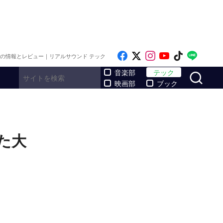
Like on Facebook
Follow on x
Follow on Inst
Follow on Y
Follow on
Follo
メの情報とレビュー｜リアルサウンド テック
サ
音楽部
テック
映画部
ブック
した大