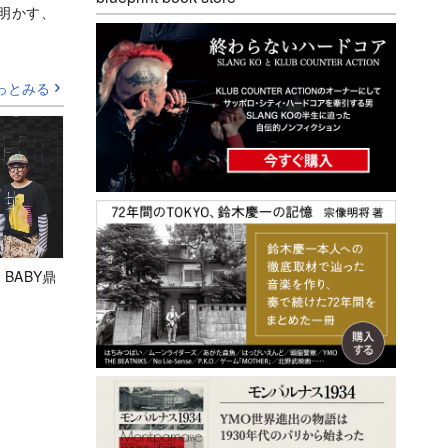
Aが明かす、
っとみる
 BABY鼎