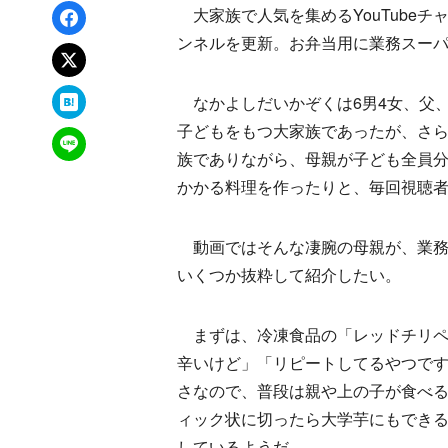
Facebookでシェア
大家族で人気を集めるYouTubeチ
ンネルを更新。お弁当用に業務スー
xでポスト
はてなブックマーク
なかよしだいかぞくは6男4女、父、母
子どもをもつ大家族であったが、さら
LINEで送る
族でありながら、母親が子ども全員
かかる料理を作ったりと、毎回視聴
動画ではそんな凄腕の母親が、業務
いくつか抜粋して紹介したい。
まずは、冷凍食品の「レッドチリペッ
辛いけど」「リピートしてるやつで
さなので、普段は親や上の子が食べる
ィック状に切ったら大学芋にもでき
しているようだ。