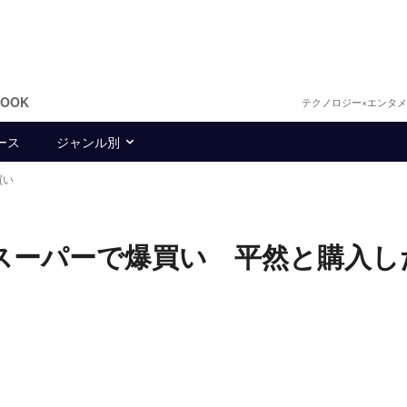
BOOK
テクノロジー×エンタ
ース
ジャンル別
買い
r、スーパーで爆買い 平然と購入