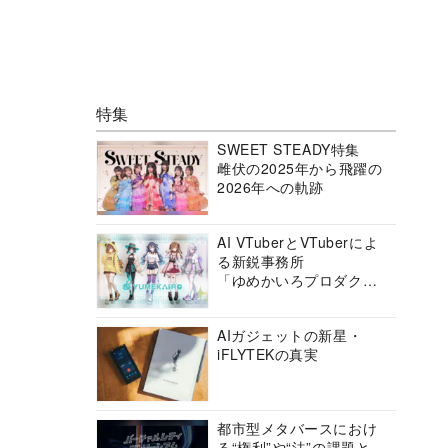
特集
SWEET STEADY特集
雌伏の2025年から飛躍の
2026年への軌跡
AI VTuberとVTuberによ
る新鋭事務所
「ゆめかいろプロダクシ
ョン」の挑戦に迫る
AIガジェットの新星・
iFLYTEKの真実
都市型メタバースにおけ
る“権利”や“法”の課題と