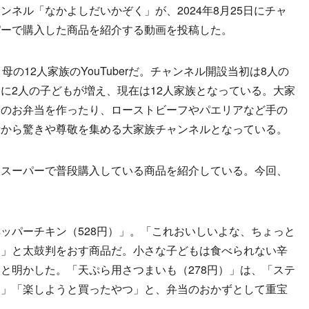
ャンネル「なかよしだいかぞく」が、2024年8月25日にチャ
パーで購入した商品を紹介する動画を投稿した。
の12人家族のYouTuberだ。チャンネル開設当初は8人の
に2人の子どもが増え、現在は12人家族となっている。大家
分のお弁当を作ったり、ローストビーフやパエリアなど手の
者から驚きや尊敬を集める大家族チャンネルとなっている。
スーパーで普段購入している商品を紹介している。今回、
パーチキン（528円）」。「これおいしいよな、ちょっと
す」と太鼓判をおす商品だ。小さな子どもは食べられない辛
と明かした。「天ぷら用さつまいも（278円）」は、「ステ
る」「楽しようと買ったやつ」と、弁当のおかずとして重宝