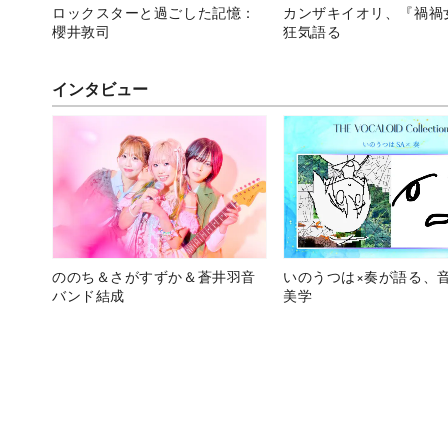
ロックスターと過ごした記憶：
カンザキイオリ、『禍禍
櫻井敦司
狂気語る
インタビュー
ののち＆さがすずか＆蒼井羽音
いのうつは×奏が語る、
バンド結成
美学