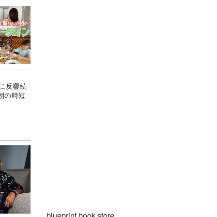
画に反響続
朝の時短
blueprint book store