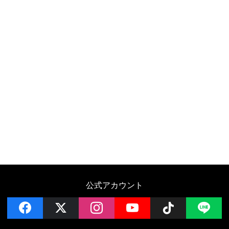
公式アカウント
facebook
x
instagram
YouTube
Follow on 
LI