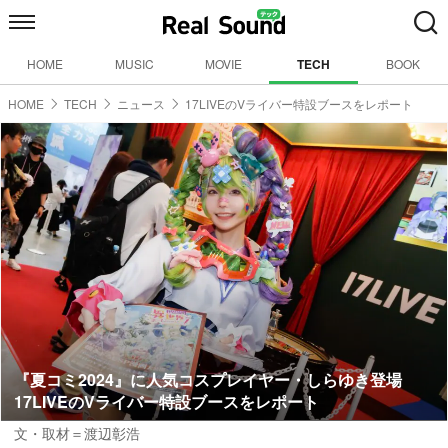
HOME
MUSIC
MOVIE
TECH
BOOK
HOME
TECH
ニュース
17LIVEのVライバー特設ブースをレポート
『夏コミ2024』に人気コスプレイヤー・しらゆき登場
17LIVEのVライバー特設ブースをレポート
文・取材＝渡辺彰浩