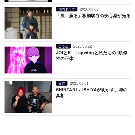
2026.08.05
国内ドラマ
『風、薫る』板橋駿谷の安心感が光る
2025.06.22
コラム
JOIとK、Lapwingと私たちの“類似
性の正体”
2025.08.01
文芸
SHINTANI × ISHIYAが明かす、噂の
真相