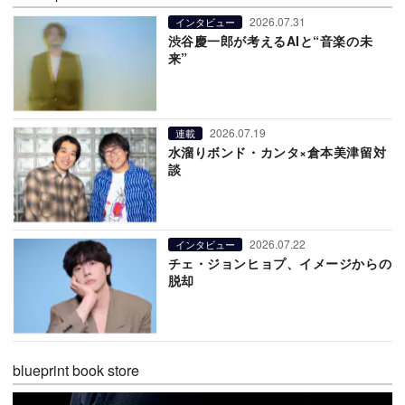
2026.07.31
インタビュー
渋谷慶一郎が考えるAIと“音楽の未
来”
2026.07.19
連載
水溜りボンド・カンタ×倉本美津留対
談
2026.07.22
インタビュー
チェ・ジョンヒョプ、イメージからの
脱却
blueprint book store