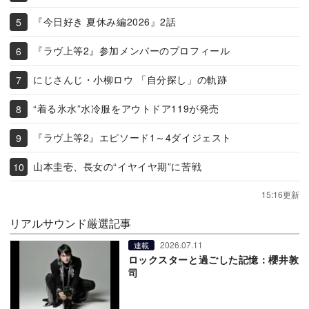
『今日好き 夏休み編2026』2話
『ラヴ上等2』参加メンバーのプロフィール
にじさんじ・小柳ロウ 「自分探し」の軌跡
“着る氷水”水冷服をアウトドア119が発売
『ラヴ上等2』エピソード1～4ダイジェスト
山本圭壱、長女の“イヤイヤ期”に苦戦
15:16更新
リアルサウンド厳選記事
2026.07.11
連載
ロックスターと過ごした記憶：櫻井敦
司