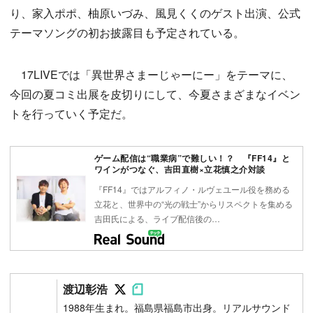
り、家入ポポ、柚原いづみ、風見くくのゲスト出演、公式
テーマソングの初お披露目も予定されている。
17LIVEでは「異世界さまーじゃーにー」をテーマに、
今回の夏コミ出展を皮切りにして、今夏さまざまなイベン
トを行っていく予定だ。
ゲーム配信は“職業病”で難しい！？ 『FF14』と
ワインがつなぐ、吉田直樹×立花慎之介対談
『FF14』ではアルフィノ・ルヴェユール役を務める
立花と、世界中の“光の戦士”からリスペクトを集める
吉田氏による、ライブ配信後の…
Follow on SNS
Follow on SNS
渡辺彰浩
1988年生まれ。福島県福島市出身。リアルサウンド