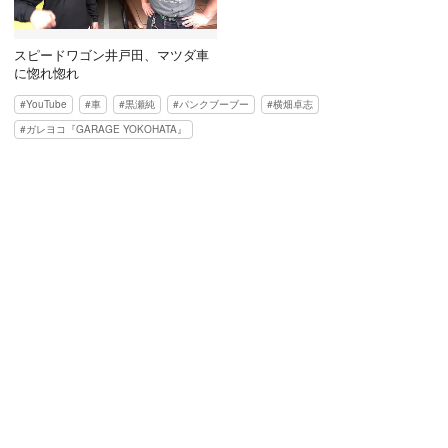
スピードワゴン井戸田、マツダ車
に惚れ惚れ
YouTube
車
黒瀬純
パンクブーブー
横畑卓志
ガレヨコ『GARAGE YOKOHATA』