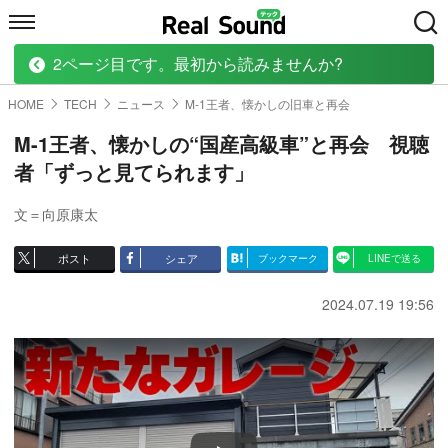
2ページ目です。最初から読みませんか?
HOME
MUSIC
MOVIE
TECH
BOOK
HOME
TECH
ニュース
M-1王者、懐かしの旧車と再会
M-1王者、懐かしの“国産高級車”と再会 視聴
者「ずっと見てられます」
文＝向原康太
ポスト
シェア
ブックマーク
LINEで送る
2024.07.19 19:56