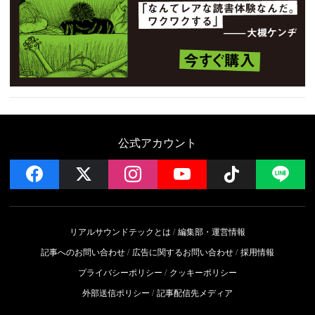
公式アカウント
facebook
x
instagram
YouTube
Follow on 
LI
リアルサウンドテックとは
編集部・運営情報
記事へのお問い合わせ
広告に関するお問い合わせ
採用情報
プライバシーポリシー
クッキーポリシー
外部送信ポリシー
記事配信先メディア