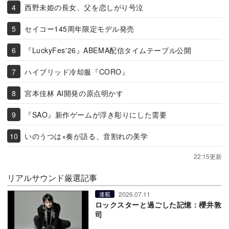
西野未姫の長女、父を恋しがり号泣
セイコー145周年限定モデル発売
『LuckyFes'26』ABEMA配信タイムテーブル公開
ハイブリッド冷却服『CORO』
宮本佳林 AI開発の原点明かす
『SAO』新作ゲームが浮き彫りにした需要
いのうつは×奏が語る、音割れの美学
22:15更新
リアルサウンド厳選記事
2026.07.11
連載
ロックスターと過ごした記憶：櫻井敦
司