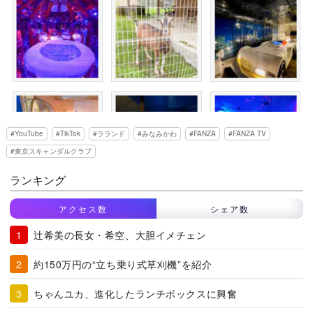
YouTube
TikTok
ラランド
みなみかわ
FANZA
FANZA TV
東京スキャンダルクラブ
ランキング
アクセス数
シェア数
辻希美の長女・希空、大胆イメチェン
約150万円の“立ち乗り式草刈機”を紹介
ちゃんユカ、進化したランチボックスに興奮