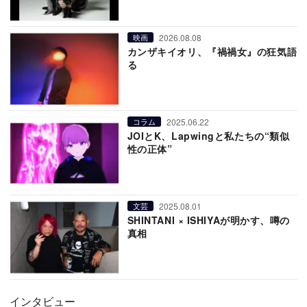
2026.08.08
映画
カンザキイオリ、『禍禍女』の狂気語
る
2025.06.22
コラム
JOIとK、Lapwingと私たちの“類似
性の正体”
2025.08.01
文芸
SHINTANI × ISHIYAが明かす、噂の
真相
インタビュー