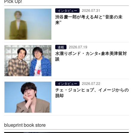
Pick Up!
2026.07.31
インタビュー
渋谷慶一郎が考えるAIと“音楽の未
来”
2026.07.19
連載
水溜りボンド・カンタ×倉本美津留対
談
2026.07.22
インタビュー
チェ・ジョンヒョプ、イメージからの
脱却
blueprint book store