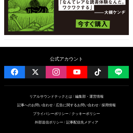
公式アカウント
facebook
x
instagram
YouTube
Follow on 
LI
リアルサウンドテックとは
編集部・運営情報
記事へのお問い合わせ
広告に関するお問い合わせ
採用情報
プライバシーポリシー
クッキーポリシー
外部送信ポリシー
記事配信先メディア