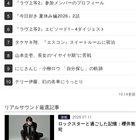
『ラヴ上等2』参加メンバーのプロフィール
『今日好き 夏休み編2026』2話
『ラヴ上等2』エピソード1～4ダイジェスト
タケヤキ翔、『エスコン』スイートルームに宿泊
山本圭壱、長女の“イヤイヤ期”に苦戦
にじさんじ・小柳ロウ 「自分探し」の軌跡
テリー伊藤、幻の名車にうっとり
10:14更新
リアルサウンド厳選記事
2026.07.11
連載
ロックスターと過ごした記憶：櫻井敦
司